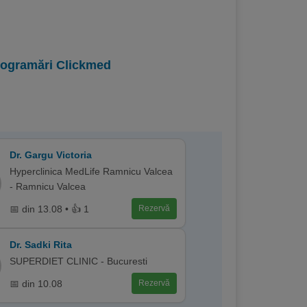
programări Clickmed
Dr. Gargu Victoria
Hyperclinica MedLife Ramnicu Valcea
- Ramnicu Valcea
📅 din 13.08 • 👍 1
Rezervă
Dr. Sadki Rita
SUPERDIET CLINIC - Bucuresti
📅 din 10.08
Rezervă