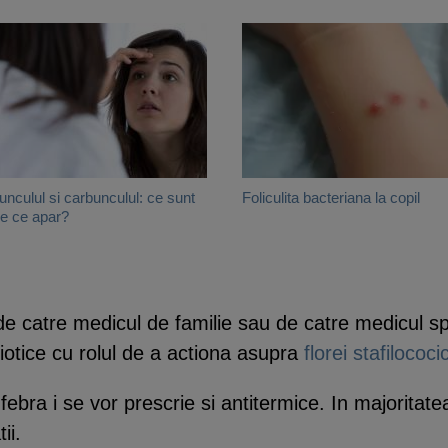
unculul si carbunculul: ce sunt
Foliculita bacteriana la copil
de ce apar?
e catre medicul de familie sau de catre medicul spe
otice cu rolul de a actiona asupra
florei stafilococi
febra i se vor prescrie si antitermice. In majoritate
ii.