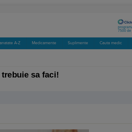
programa
7500 de 
anatate A-Z
Medicamente
Suplimente
Cauta medic
 trebuie sa faci!