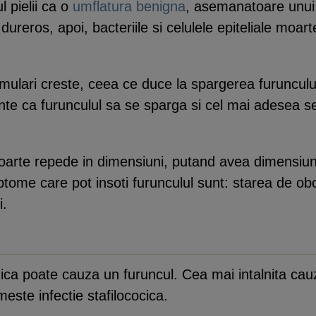
l pielii ca o
umflatura benigna
, asemanatoare unui 
 dureros, apoi, bacteriile si celulele epiteliale mo
lari creste, ceea ce duce la spargerea furunculul
inte ca furunculul sa se sparga si cel mai adesea
oarte repede in dimensiuni, putand avea dimensiun
ptome care pot insoti furunculul sunt: starea de obo
i.
ca poate cauza un furuncul. Cea mai intalnita cauz
este infectie stafilococica.