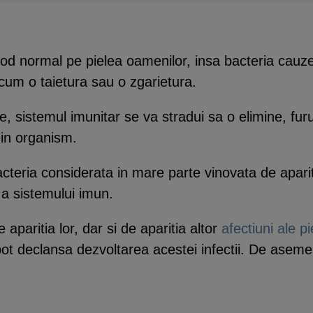
mod normal pe pielea oamenilor, insa bacteria cauze
cum o taietura sau o zgarietura.
, sistemul imunitar se va stradui sa o elimine, furunc
din organism.
acteria considerata in mare parte vinovata de apariti
 a sistemului imun.
 aparitia lor, dar si de aparitia altor
afectiuni ale pie
a pot declansa dezvoltarea acestei infectii. De asem