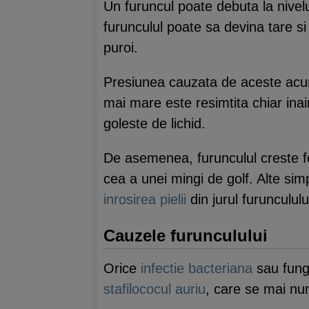
Un furuncul poate debuta la nivelu
furunculul poate sa devina tare si
puroi.
Presiunea cauzata de aceste acumu
mai mare este resimtita chiar ina
goleste de lichid.
De asemenea, furunculul creste f
cea a unei mingi de golf. Alte sim
inrosirea pielii
din jurul furuncululu
Cauzele furunculului
Orice
infectie bacteriana
sau fungi
stafilococul auriu
, care se mai num