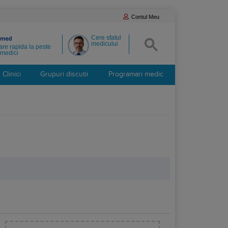
Contul Meu
Cere sfatul
medicului
re rapida la peste
medici
Clinici
Grupuri discutii
Programari medic