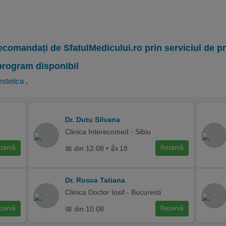
ecomandați de SfatulMedicului.ro prin serviciul de 
program disponibil
stetica
.
Dr. Dutu Silvana
Clinica Interecomed - Sibiu
📅 din 12.08 • 👍 18
zervă
Rezervă
Dr. Rosca Tatiana
Clinica Doctor Iosif - Bucuresti
📅 din 10.08
zervă
Rezervă