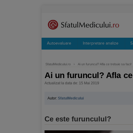
Autoevaluare
Interpretare analize
S
SfatulMedicului.ro
›
Ai un furuncul? Afla ce trebuie sa faci!
Ai un furuncul? Afla ce
Actualizat la data de: 15 Mai 2019
Autor:
SfatulMedicului
Ce este furunculul?