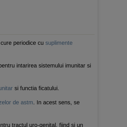
 cure periodice cu
suplimente
ntru intarirea sistemului imunitar si
unitar
si functia ficatului.
izelor de astm
. In acest sens, se
ru tractul uro-genital, fiind si un