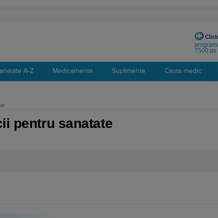
programa
7500 de 
anatate A-Z
Medicamente
Suplimente
Cauta medic
ate
ii pentru sanatate