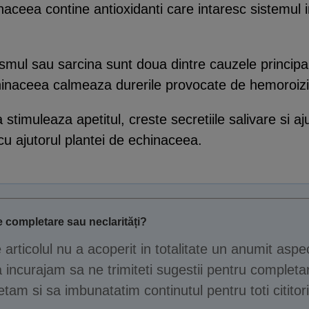
naceea contine antioxidanti care intaresc sistemul 
mul sau sarcina sunt doua dintre cauzele principale
hinaceea calmeaza durerile provocate de hemoroizi
timuleaza apetitul, creste secretiile salivare si aju
e cu ajutorul plantei de echinaceea.
 completare sau neclarități?
e articolul nu a acoperit in totalitate un anumit aspe
 incurajam sa ne trimiteti sugestii pentru completar
tam si sa imbunatatim continutul pentru toti cititori