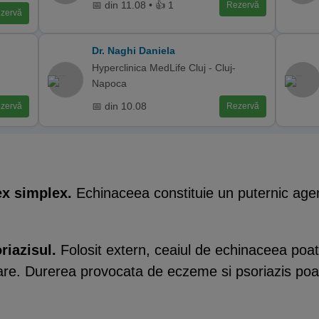
📅 din 11.08 • 👍 1
Rezervă
zervă
Dr. Naghi Daniela
Hyperclinica MedLife Cluj - Cluj-
Napoca
📅 din 10.08
zervă
Rezervă
ex simplex.
Echinaceea constituie un puternic agent
riazisul.
Folosit extern, ceaiul de echinaceea poate t
are. Durerea provocata de eczeme si psoriazis poat