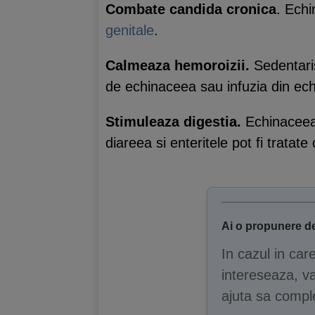
Combate candida cronica
. Echi
genitale
.
Calmeaza hemoroizii.
Sedentaris
de echinaceea sau infuzia din ec
Stimuleaza digestia.
Echinaceea s
diareea si enteritele pot fi tratat
Ai o propunere de
In cazul in car
intereseaza, va
ajuta sa comple