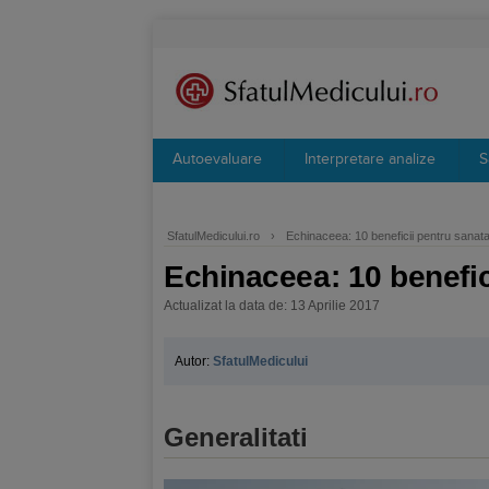
Autoevaluare
Interpretare analize
S
SfatulMedicului.ro
›
Echinaceea: 10 beneficii pentru sanat
Echinaceea: 10 benefic
Actualizat la data de: 13 Aprilie 2017
Autor:
SfatulMedicului
Generalitati