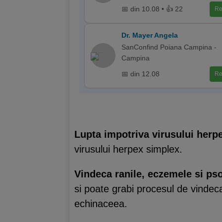
📅 din 10.08 • 👍 22
Re
Dr. Mayer Angela
SanConfind Poiana Campina -
Campina
📅 din 12.08
Re
Lupta impotriva virusului herp
virusului herpex simplex.
Vindeca ranile, eczemele si pso
si poate grabi procesul de vindec
echinaceea.