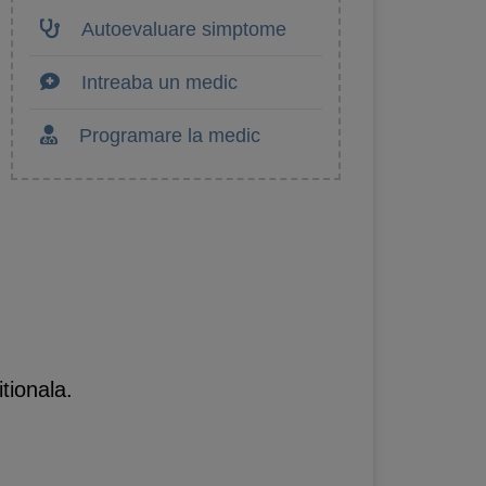
Autoevaluare simptome
Intreaba un medic
Programare la medic
tionala.