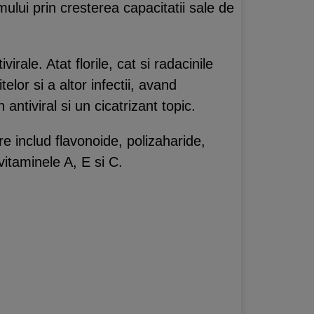
ului prin cresterea capacitatii sale de
irale. Atat florile, cat si radacinile
itelor si a altor infectii, avand
antiviral si un cicatrizant topic.
e includ flavonoide, polizaharide,
vitaminele A, E si C.