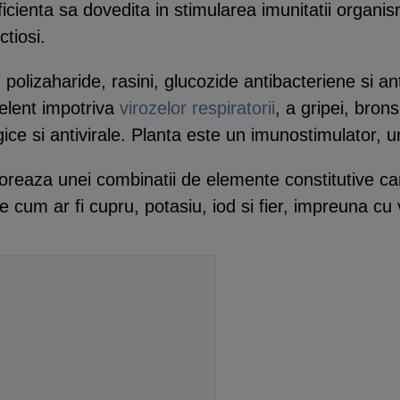
cienta sa dovedita in stimularea imunitatii organism
ctiosi.
polizaharide, rasini, glucozide antibacteriene si antiv
elent impotriva
virozelor respiratorii
, a gripei, brons
ice si antivirale. Planta este un imunostimulator, un 
oreaza unei combinatii de elemente constitutive car
e cum ar fi cupru, potasiu, iod si fier, impreuna cu 