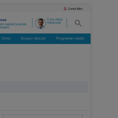
Contul Meu
Cere sfatul
medicului
re rapida la peste
medici
Clinici
Grupuri discutii
Programari medic