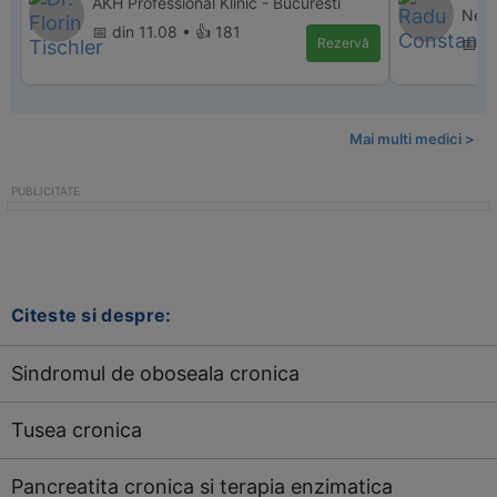
AKH Professional Klinic - Bucuresti
Neam
📅 din 11.08 • 👍 181
Rezervă
📅 d
Mai multi medici >
Citeste si despre:
Sindromul de oboseala cronica
Tusea cronica
Pancreatita cronica si terapia enzimatica