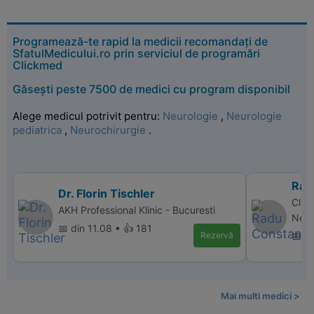
Programează-te rapid la medicii recomandați de
SfatulMedicului.ro prin serviciul de programări
Clickmed
Găsești peste 7500 de medici cu program disponibil
Alege medicul potrivit pentru:
Neurologie
,
Neurologie
pediatrica
,
Neurochirurgie
.
Rad
Dr. Florin Tischler
Clin
AKH Professional Klinic - Bucuresti
Neam
📅 din 11.08 • 👍 181
Rezervă
📅 d
Mai multi medici >