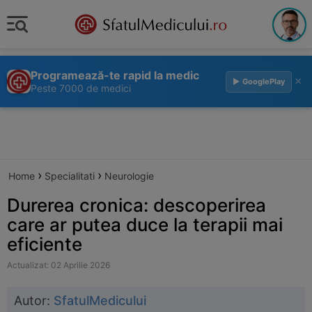
Programează-te rapid la medic
×
▶ GooglePlay
Peste 7000 de medici
›
›
Home
Specialitati
Neurologie
Durerea cronica: descoperirea
care ar putea duce la terapii mai
eficiente
Actualizat: 02 Aprilie 2026
Autor:
SfatulMedicului