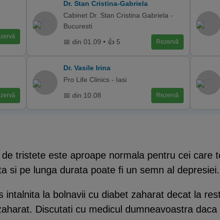
Dr. Stan Cristina-Gabriela
Cabinet Dr. Stan Cristina Gabriela -
Bucuresti
zervă
📅 din 01.09 • 👍 5
Rezervă
Dr. Vasile Irina
Pro Life Clinics - Iasi
📅 din 10.08
zervă
Rezervă
de tristete este aproape normala pentru cei care t
a si pe lunga durata poate fi un semn al depresiei.
intalnita la bolnavii cu diabet zaharat decat la rest
 zaharat. Discutati cu medicul dumneavoastra daca