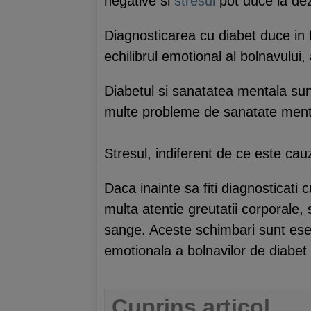
negative si
stresul
pot duce la deze
Diagnosticarea cu diabet duce in 
echilibrul emotional al bolnavului,
Diabetul si sanatatea mentala sun
multe probleme de sanatate menta
Stresul, indiferent de ce este ca
Daca inainte sa fiti diagnosticat
multa atentie greutatii corporale, s
sange. Aceste schimbari sunt esen
emotionala a bolnavilor de diabet
Cuprins articol