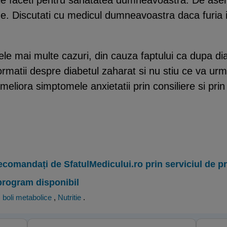
. Discutati cu medicul dumneavoastra daca furia inte
ele mai multe cazuri, din cauza faptului ca dupa di
ormatii despre diabetul zaharat si nu stiu ce va ur
 ameliora simptomele anxietatii prin consiliere si pri
ecomandați de SfatulMedicului.ro prin serviciul de 
program disponibil
, boli metabolice
,
Nutritie
.