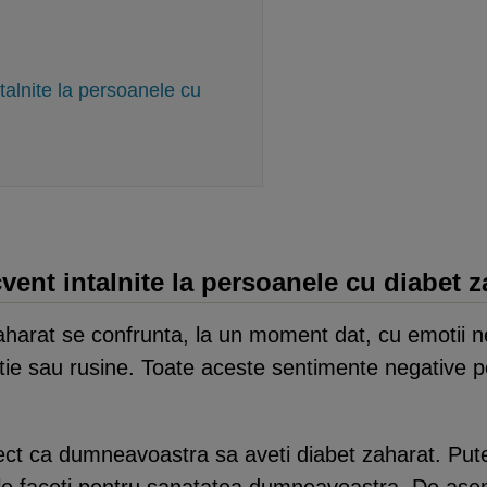
alnite la persoanele cu
ent intalnite la persoanele cu diabet z
harat se confrunta, la un moment dat, cu emotii ne
tie sau rusine. Toate aceste sentimente negative p
ect ca dumneavoastra sa aveti diabet zaharat. Putet
 le faceti pentru sanatatea dumneavoastra. De asem