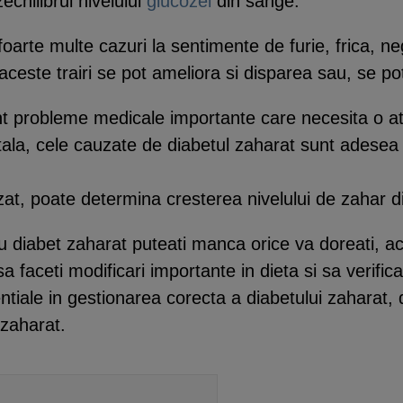
chilibrul nivelului
glucozei
din sange.
foarte multe cazuri la sentimente de furie, frica, 
 aceste trairi se pot ameliora si disparea sau, se p
t probleme medicale importante care necesita o ate
la, cele cauzate de diabetul zaharat sunt adesea
uzat, poate determina cresterea nivelului de zahar 
i cu diabet zaharat puteati manca orice va doreati,
a faceti modificari importante in dieta si sa verifica
tiale in gestionarea corecta a diabetului zaharat, 
 zaharat.