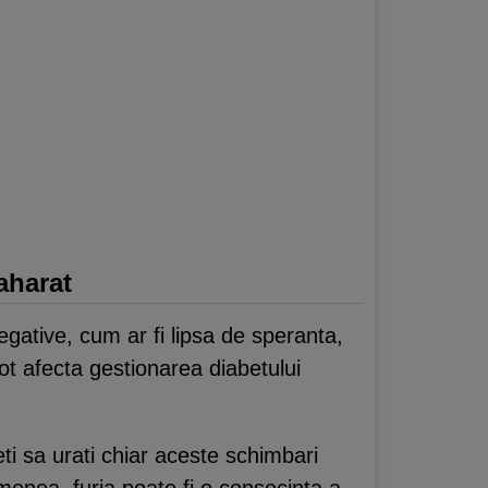
aharat
gative, cum ar fi lipsa de speranta,
ot afecta gestionarea diabetului
i sa urati chiar aceste schimbari
enea, furia poate fi o consecinta a