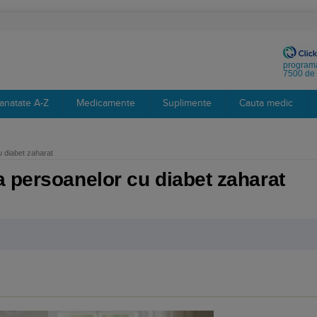
programa
7500 de 
anatate A-Z
Medicamente
Suplimente
Cauta medic
 diabet zaharat
 persoanelor cu diabet zaharat