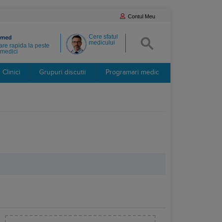
Contul Meu
Cere sfatul
medicului
re rapida la peste
medici
Clinici
Grupuri discutii
Programari medic