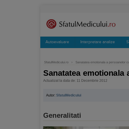
Autoevaluare
Interpretare analize
S
SfatulMedicului.ro
›
Sanatatea emotionala a persoanelor cu
Sanatatea emotionala a
Actualizat la data de: 11 Decembrie 2012
Autor:
SfatulMedicului
Generalitati