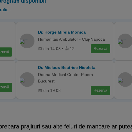
program disponibil
rafie
.
Dr. Horge Mirela Monica
Humanitas Ambulator - Cluj-Napoca
📅 din 14.08 • 👍 12
Rezervă
zervă
Dr. Miclaus Beatrice Nicoleta
Donna Medical Center Pipera -
Bucuresti
zervă
📅 din 19.08
Rezervă
para prajituri sau alte feluri de mancare ar putea 