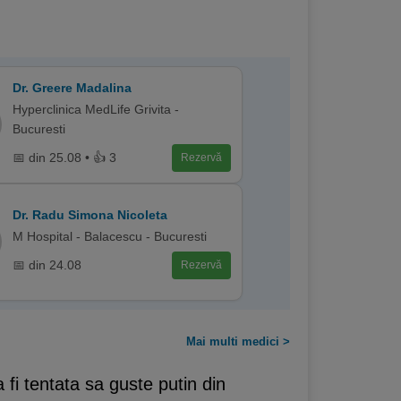
Dr. Greere Madalina
Hyperclinica MedLife Grivita -
Bucuresti
📅 din 25.08 • 👍 3
Rezervă
Dr. Radu Simona Nicoleta
M Hospital - Balacescu - Bucuresti
📅 din 24.08
Rezervă
Mai multi medici >
fi tentata sa guste putin din