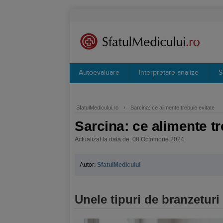
Autoevaluare
Interpretare analize
S
SfatulMedicului.ro
›
Sarcina: ce alimente trebuie evitate
Sarcina: ce alimente tr
Actualizat la data de: 08 Octombrie 2024
Autor:
SfatulMedicului
Unele tipuri de branzeturi