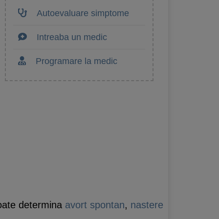
Autoevaluare simptome
Intreaba un medic
Programare la medic
poate determina
avort spontan
,
nastere