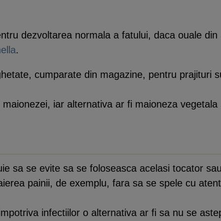
pentru dezvoltarea normala a fatului, daca ouale di
ella
.
ghetate, cumparate din magazine, pentru prajituri s
zul maionezei, iar alternativa ar fi maioneza vegeta
uie sa se evite sa se foloseasca acelasi tocator sau 
taierea painii, de exemplu, fara sa se spele cu atent
otriva infectiilor o alternativa ar fi sa nu se aste