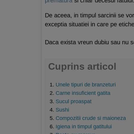
prematura
si chiar decesul fatului
De aceea, in timpul sarcinii se v
exceptia situatiei in care pe etic
Daca exista vreun dubiu sau nu se
Cuprins articol
Unele tipuri de branzeturi
Carne insuficient gatita
Sucul proaspat
Sushi
Compozitii crude si maioneza
Igiena in timpul gatitului