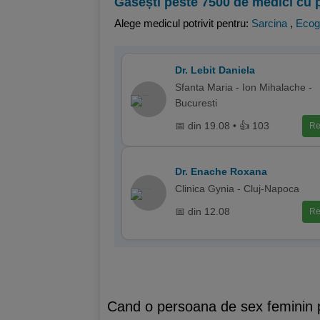
Găsești peste 7500 de medici cu 
Alege medicul potrivit pentru:
Sarcina
,
Ecog
Dr. Lebit Daniela
Sfanta Maria - Ion Mihalache -
Bucuresti
📅 din 19.08 • 👍 103
Re
Dr. Enache Roxana
Clinica Gynia - Cluj-Napoca
📅 din 12.08
Re
Cand o persoana de sex feminin pre