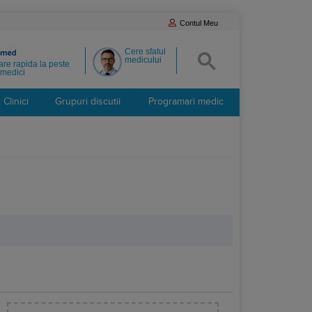
Contul Meu
Cere sfatul
medicului
re rapida la peste
medici
Clinici
Grupuri discutii
Programari medic