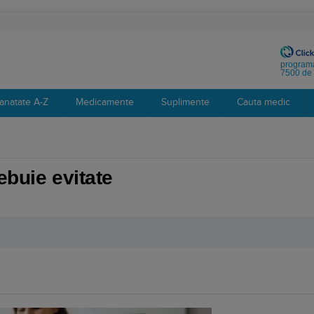
programa
7500 de 
anatate A-Z
Medicamente
Suplimente
Cauta medic
ebuie evitate