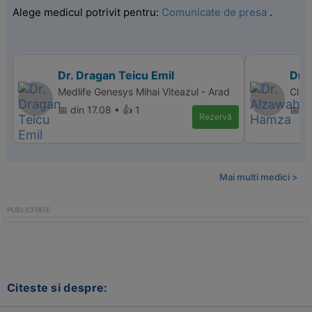
Alege medicul potrivit pentru:
Comunicate de presa
.
Dr. Dragan Teicu Emil
Dr.
Medlife Genesys Mihai Viteazul - Arad
Clin
📅 din 17.08 • 👍 1
📅 di
Rezervă
Mai multi medici >
Citeste si despre: