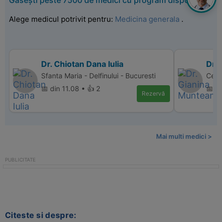
Găsești peste 7500 de medici cu program disponibil
Alege medicul potrivit pentru:
Medicina generala
.
Dr. Chiotan Dana Iulia
Dr.
Sfanta Maria - Delfinului - Bucuresti
Cent
📅 din 11.08 • 👍 2
📅 di
Rezervă
Mai multi medici >
Citeste si despre: