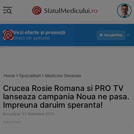
Vezi oferte și promoții
×
▶ GooglePlay
Direct din aplicație
›
›
Home
Specialitati
Medicina Generala
Crucea Rosie Romana si PRO TV
lanseaza campania Noua ne pasa.
Impreuna daruim speranta!
Actualizat: 03 Noiembrie 2015