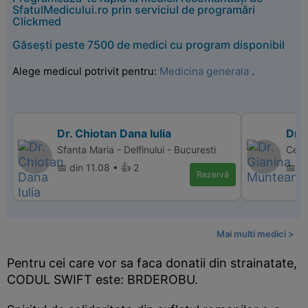
SfatulMedicului.ro prin serviciul de programări
Clickmed
Găsești peste 7500 de medici cu program disponibil
Alege medicul potrivit pentru:
Medicina generala
.
Dr. Chiotan Dana Iulia
Dr.
Sfanta Maria - Delfinului - Bucuresti
Cent
📅 din 11.08 • 👍 2
📅 di
Rezervă
Mai multi medici >
Pentru cei care vor sa faca donatii din strainatate,
CODUL SWIFT este: BRDEROBU.