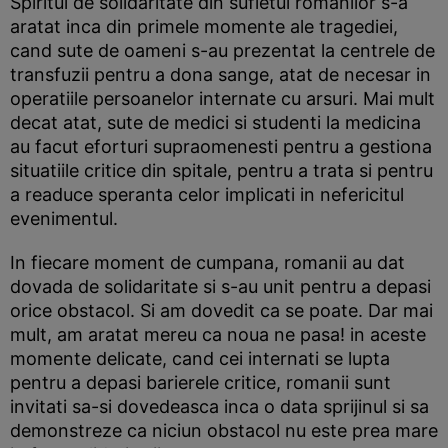
Spiritul de solidaritate din sufletul romanilor s-a
aratat inca din primele momente ale tragediei,
cand sute de oameni s-au prezentat la centrele de
transfuzii pentru a dona sange, atat de necesar in
operatiile persoanelor internate cu arsuri. Mai mult
decat atat, sute de medici si studenti la medicina
au facut eforturi supraomenesti pentru a gestiona
situatiile critice din spitale, pentru a trata si pentru
a readuce speranta celor implicati in nefericitul
evenimentul.
In fiecare moment de cumpana, romanii au dat
dovada de solidaritate si s-au unit pentru a depasi
orice obstacol. Si am dovedit ca se poate. Dar mai
mult, am aratat mereu ca noua ne pasa! in aceste
momente delicate, cand cei internati se lupta
pentru a depasi barierele critice, romanii sunt
invitati sa-si dovedeasca inca o data sprijinul si sa
demonstreze ca niciun obstacol nu este prea mare