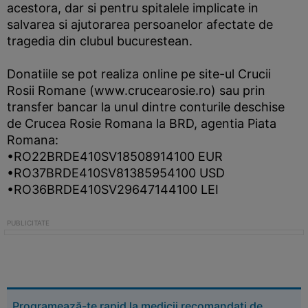
acestora, dar si pentru spitalele implicate in
salvarea si ajutorarea persoanelor afectate de
tragedia din clubul bucurestean.
Donatiile se pot realiza online pe site-ul Crucii
Rosii Romane (www.crucearosie.ro) sau prin
transfer bancar la unul dintre conturile deschise
de Crucea Rosie Romana la BRD, agentia Piata
Romana:
•RO22BRDE410SV18508914100 EUR
•RO37BRDE410SV81385954100 USD
•RO36BRDE410SV29647144100 LEI
Programează-te rapid la medicii recomandați de