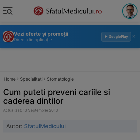
Vezi oferte și promoții
×
▶ GooglePlay
Direct din aplicație
›
›
Home
Specialitati
Stomatologie
Cum puteti preveni cariile si
caderea dintilor
Actualizat: 13 Septembrie 2013
Autor:
SfatulMedicului