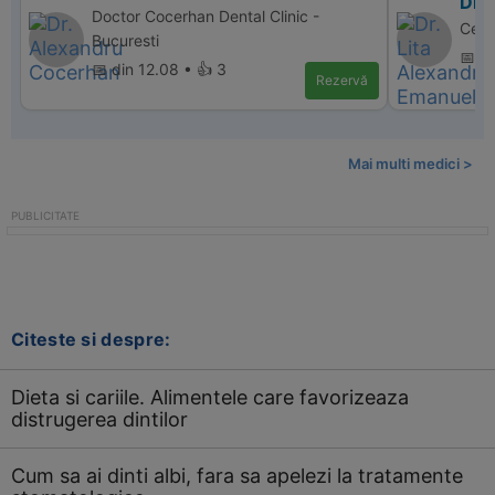
Dr.
Doctor Cocerhan Dental Clinic -
Cent
Bucuresti
📅 d
📅 din 12.08 • 👍 3
Rezervă
Mai multi medici >
Citeste si despre:
Dieta si cariile. Alimentele care favorizeaza
distrugerea dintilor
Cum sa ai dinti albi, fara sa apelezi la tratamente