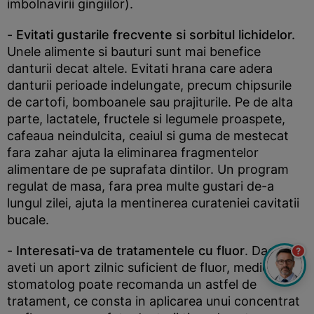
imbolnavirii gingiilor).
-
Evitati gustarile frecvente si sorbitul lichidelor.
Unele alimente si bauturi sunt mai benefice
danturii decat altele. Evitati hrana care adera
danturii perioade indelungate, precum chipsurile
de cartofi, bomboanele sau prajiturile. Pe de alta
parte, lactatele, fructele si legumele proaspete,
cafeaua neindulcita, ceaiul si guma de mestecat
fara zahar ajuta la eliminarea fragmentelor
alimentare de pe suprafata dintilor. Un program
regulat de masa, fara prea multe gustari de-a
lungul zilei, ajuta la mentinerea curateniei cavitatii
bucale.
-
Interesati-va de tratamentele cu fluor
. Daca nu
?
aveti un aport zilnic suficient de fluor, medicul
stomatolog poate recomanda un astfel de
tratament, ce consta in aplicarea unui concentrat