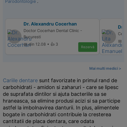
Parodontologie
.
Dr. Alexandru Cocerhan
Dr.
Doctor Cocerhan Dental Clinic -
Cent
Bucuresti
📅 d
📅 din 12.08 • 👍 3
Rezervă
Mai multi medici >
Cariile dentare
sunt favorizate in primul rand de
carbohidrati - amidon si zaharuri - care se lipesc
de suprafata dintilor si ajuta bacteriile sa se
hraneasca, sa elimine produsi acizi si sa participe
astfel la imbolnavirea danturii. In plus, alimentele
bogate in carbohidrati contribuie la cresterea
cantitatii de placa dentara, care odata