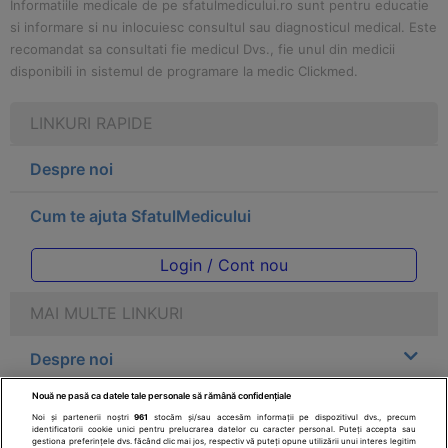
Informatiile medicale de pe sfatulmedicului.ro sunt pentru educatie
si informare si nu inlocuiesc consultul sau diagnosticul medical. Este
recomandat sa consultati fie medicul Dvs., fie unul din medicii
disponibili in sistemul de programare la medic Clickmed.
LINKURI RAPIDE
Despre noi
Cum te ajuta SfatulMedicului
Login / Cont nou
MAI MULTE LINKURI
Despre noi
Nouă ne pasă ca datele tale personale să rămână confidențiale
Legal
Noi și partenerii noștri
961
stocăm și/sau accesăm informații pe dispozitivul dvs., precum
identificatorii cookie unici pentru prelucrarea datelor cu caracter personal. Puteți accepta sau
gestiona preferințele dvs. făcând clic mai jos, respectiv vă puteți opune utilizării unui interes legitim