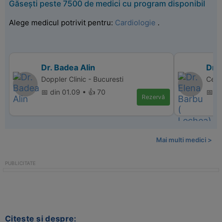
Găsești peste 7500 de medici cu program disponibil
Alege medicul potrivit pentru:
Cardiologie
.
Dr. Badea Alin
Dr.
Doppler Clinic - Bucuresti
Cent
📅 din 01.09 • 👍 70
📅 d
Rezervă
Mai multi medici >
Citeste si despre: