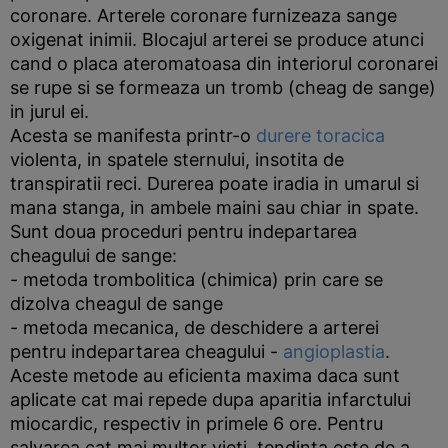
coronare. Arterele coronare furnizeaza sange
oxigenat inimii. Blocajul arterei se produce atunci
cand o placa ateromatoasa din interiorul coronarei
se rupe si se formeaza un tromb (cheag de sange)
in jurul ei.
Acesta se manifesta printr-o
durere toracica
violenta, in spatele sternului, insotita de
transpiratii reci. Durerea poate iradia in umarul si
mana stanga, in ambele maini sau chiar in spate.
Sunt doua proceduri pentru indepartarea
cheagului de sange:
- metoda trombolitica (chimica) prin care se
dizolva cheagul de sange
- metoda mecanica, de deschidere a arterei
pentru indepartarea cheagului -
angioplastia
.
Aceste metode au eficienta maxima daca sunt
aplicate cat mai repede dupa aparitia infarctului
miocardic, respectiv in primele 6 ore. Pentru
salvarea cat mai multor vieti, tendinta este de a