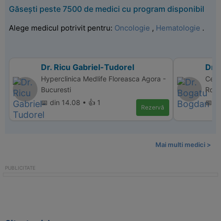
Găsești peste 7500 de medici cu program disponibil
Alege medicul potrivit pentru:
Oncologie
,
Hematologie
.
Dr. Ricu Gabriel-Tudorel
Dr.
Hyperclinica Medlife Floreasca Agora -
Cent
Bucuresti
Rovin
📅 din 14.08 • 👍 1
📅 d
Rezervă
Mai multi medici >