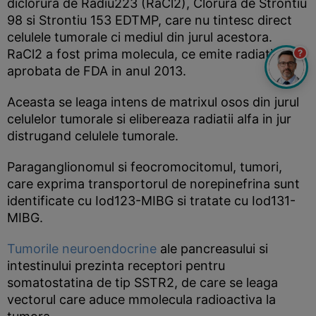
diclorura de Radiu223 (RaCl2), Clorura de Strontiu
98 si Strontiu 153 EDTMP, care nu tintesc direct
celulele tumorale ci mediul din jurul acestora.
RaCl2 a fost prima molecula, ce emite radiatii alfa
?
aprobata de FDA in anul 2013.
Aceasta se leaga intens de matrixul osos din jurul
celulelor tumorale si elibereaza radiatii alfa in jur
distrugand celulele tumorale.
Paraganglionomul si feocromocitomul, tumori,
care exprima transportorul de norepinefrina sunt
identificate cu Iod123-MIBG si tratate cu Iod131-
MIBG.
Tumorile neuroendocrine
ale pancreasului si
intestinului prezinta receptori pentru
somatostatina de tip SSTR2, de care se leaga
vectorul care aduce mmolecula radioactiva la