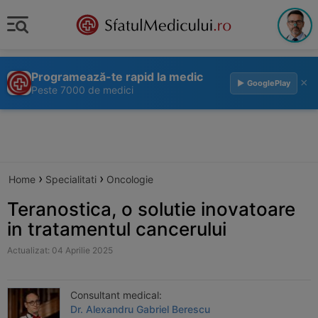
Programează-te rapid la medic
×
▶ GooglePlay
Peste 7000 de medici
›
›
Home
Specialitati
Oncologie
Teranostica, o solutie inovatoare
in tratamentul cancerului
Actualizat: 04 Aprilie 2025
Consultant medical:
Dr. Alexandru Gabriel Berescu