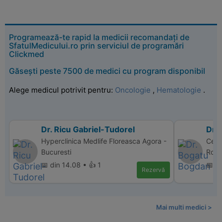
Programează-te rapid la medicii recomandați de
SfatulMedicului.ro prin serviciul de programări
Clickmed
Găsești peste 7500 de medici cu program disponibil
Alege medicul potrivit pentru:
Oncologie
,
Hematologie
.
Dr. Ricu Gabriel-Tudorel
Dr.
Hyperclinica Medlife Floreasca Agora -
Cent
Bucuresti
Rovin
📅 din 14.08 • 👍 1
📅 d
Rezervă
Mai multi medici >