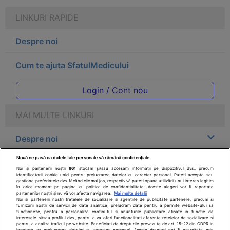
LINKURI RAPIDE
Despre noi
Cum te ajuta SfatulMedicului
Login / Cont nou
MAI MULTE LINKURI
Despre noi
Nouă ne pasă ca datele tale personale să rămână confidențiale
Legal
Noi și partenerii noștri
961
stocăm și/sau accesăm informații pe dispozitivul dvs., precum
identificatorii cookie unici pentru prelucrarea datelor cu caracter personal. Puteți accepta sau
gestiona preferințele dvs. făcând clic mai jos, respectiv vă puteți opune utilizării unui interes legitim
Drepturile consumatorului
în orice moment pe pagina cu politica de confidențialitate. Aceste alegeri vor fi raportate
partenerilor noștri și nu vă vor afecta navigarea.
Mai multe detalii
Noi si partenerii nostri (retelele de socializare si agentiile de publicitate partenere, precum si
furnizorii nostri de servicii de date analitice) prelucram date pentru a permite website-ului sa
Parteneri
functioneze, pentru a personaliza continutul si anunturile publicitare afisate in functie de
interesele si/sau profilul dvs., pentru a va oferi functionalitati aferente retelelor de socializare si
pentru a analiza traficul pe website. Beneficiati de drepturile prevazute de art. 15-22 din GDPR in
legatura cu prelucrarea datelor cu caracter personal. Aceste drepturi pot fi exercitate prin