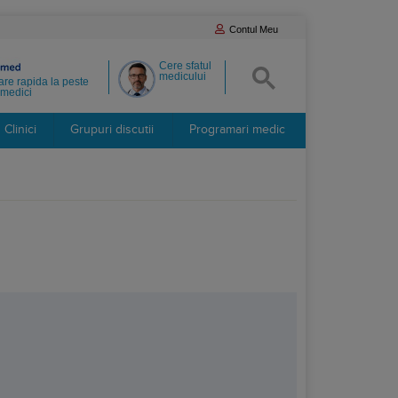
Contul Meu
Cere sfatul
medicului
re rapida la peste
medici
Clinici
Grupuri discutii
Programari medic