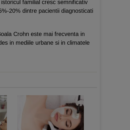
storicul familial cresc semnificativ
a 5%-20% dintre pacientii diagnosticati
. Boala Crohn este mai frecventa in
des in mediile urbane si in climatele