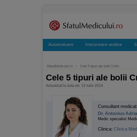
Autoevaluare
Interpretare analize
S
SfatulMedicului.ro
›
Cele 5 tipuri ale bolii Crohn
Cele 5 tipuri ale bolii 
Actualizat la data de: 15 Iulie 2024
Consultant medical
Dr. Antonius Adri
Medic specialist Medi
Clinica:
Clinica Med