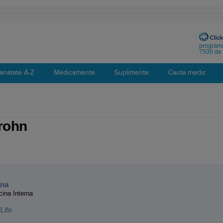
programa
7500 de 
anatate A-Z
Medicamente
Suplimente
Cauta medic
Crohn
:
ana
cina Interna
Life