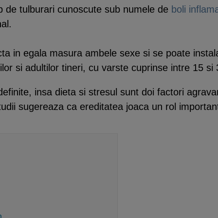
de tulburari cunoscute sub numele de
boli inflama
nal.
ta in egala masura ambele sexe si se poate instala 
or si adultilor tineri, cu varste cuprinse intre 15 si
finite, insa dieta si stresul sunt doi factori agrava
studii sugereaza ca ereditatea joaca un rol important
n