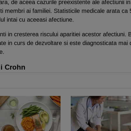
a, de aceea cazurile preexistente ale afectiunii in i
alti membri ai familiei. Statisticile medicale arata c
l intai cu aceeasi afectiune.
nti in cresterea riscului aparitiei acestor afectiuni
late in curs de dezvoltare si este diagnosticata mai 
e.
ii Crohn