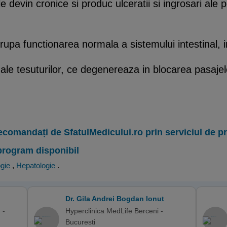
e devin cronice si produc ulceratii si ingrosari ale p
rupa functionarea normala a sistemului intestinal, i
ri ale tesuturilor, ce degenereaza in blocarea pasajel
ecomandați de SfatulMedicului.ro prin serviciul de 
program disponibil
gie
,
Hepatologie
.
Dr. Gila Andrei Bogdan Ionut
 -
Hyperclinica MedLife Berceni -
Bucuresti