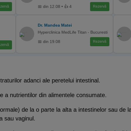
📅 din 12.08 • 👍 4
zervă
Rezervă
Dr. Mandea Matei
Hyperclinica MedLife Titan - Bucuresti
📅 din 19.08
Rezervă
zervă
traturilor adanci ale peretelui intestinal.
ie a nutrientilor din alimentele consumate.
rmale) de la o parte la alta a intestinelor sau de la 
a sau vaginul.