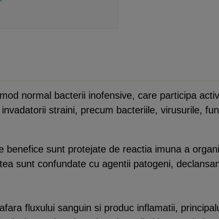
n mod normal bacterii inofensive, care participa acti
invadatorii straini, precum bacteriile, virusurile, fu
le benefice sunt protejate de reactia imuna a organ
ea sunt confundate cu agentii patogeni, declansan
afara fluxului sanguin si produc inflamatii, principa