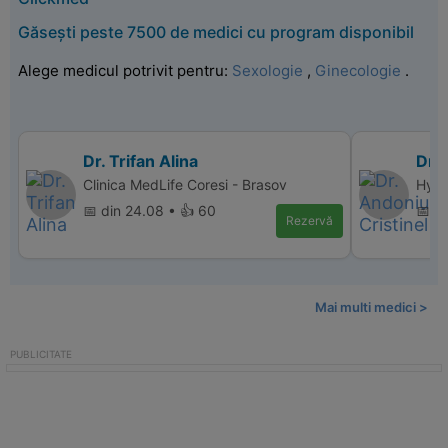
Găsești peste 7500 de medici cu program disponibil
Alege medicul potrivit pentru:
Sexologie
,
Ginecologie
.
Dr. Trifan Alina
Dr. 
Clinica MedLife Coresi - Brasov
Hype
📅 din 24.08 • 👍 60
📅 d
Rezervă
Mai multi medici >