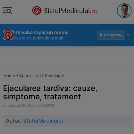
Întreabă rapid un medic
×
▶ GooglePlay
Descarcă aplicația gratuit
›
›
Home
Specialitati
Sexologie
Ejacularea tardiva: cauze,
simptome, tratament
Actualizat: 30 Octombrie 2018
Autor:
SfatulMedicului