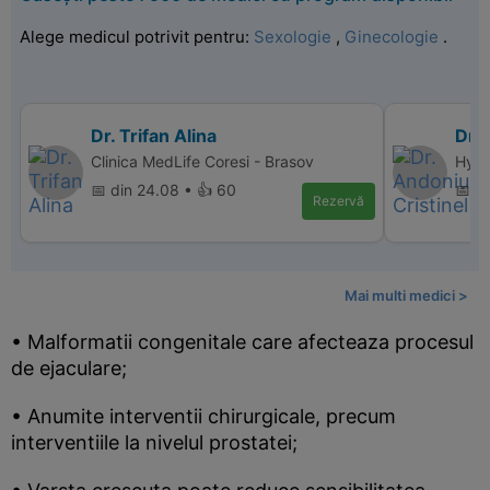
Alege medicul potrivit pentru:
Sexologie
,
Ginecologie
.
Dr. Trifan Alina
Dr. 
Clinica MedLife Coresi - Brasov
Hype
📅 din 24.08 • 👍 60
📅 d
Rezervă
Mai multi medici >
• Malformatii congenitale care afecteaza procesul
de ejaculare;
• Anumite interventii chirurgicale, precum
interventiile la nivelul prostatei;