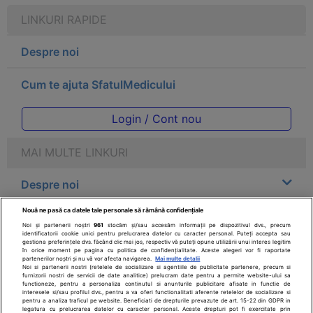
LINKURI RAPIDE
Despre noi
Cum te ajuta SfatulMedicului
Login / Cont nou
MAI MULTE LINKURI
Despre noi
Nouă ne pasă ca datele tale personale să rămână confidențiale
Legal
Noi și partenerii noștri
961
stocăm și/sau accesăm informații pe dispozitivul dvs., precum
identificatorii cookie unici pentru prelucrarea datelor cu caracter personal. Puteți accepta sau
gestiona preferințele dvs. făcând clic mai jos, respectiv vă puteți opune utilizării unui interes legitim
Drepturile consumatorului
în orice moment pe pagina cu politica de confidențialitate. Aceste alegeri vor fi raportate
partenerilor noștri și nu vă vor afecta navigarea.
Mai multe detalii
Noi si partenerii nostri (retelele de socializare si agentiile de publicitate partenere, precum si
furnizorii nostri de servicii de date analitice) prelucram date pentru a permite website-ului sa
Parteneri
functioneze, pentru a personaliza continutul si anunturile publicitare afisate in functie de
interesele si/sau profilul dvs., pentru a va oferi functionalitati aferente retelelor de socializare si
pentru a analiza traficul pe website. Beneficiati de drepturile prevazute de art. 15-22 din GDPR in
legatura cu prelucrarea datelor cu caracter personal. Aceste drepturi pot fi exercitate prin