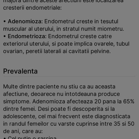
majora dintre aceste afectiuni este localizarea
cresterii endometriale:
• Adenomioza:
Endometrul creste in tesutul
muscular al uterului, in stratul numit miometru.
• Endometrioza:
Endometrul creste catre
exteriorul uterului, si poate implica ovarele, tubul
ovarian, peretii laterali ai cavitatii pelvine.
Prevalenta
Multe dintre paciente nu stiu ca au aceasta
afectiune, deoarece nu intotdeauna produce
simptome. Adenomioza afecteaza 20 pana la 65%
dintre femei. Desi poate fi descoperita si la
adolescente, cel mai frecvent este diagnosticata
in randul femeilor cu varste cuprinse intre 35 si 50
de ani, care au:
• Cel putin o sarcina