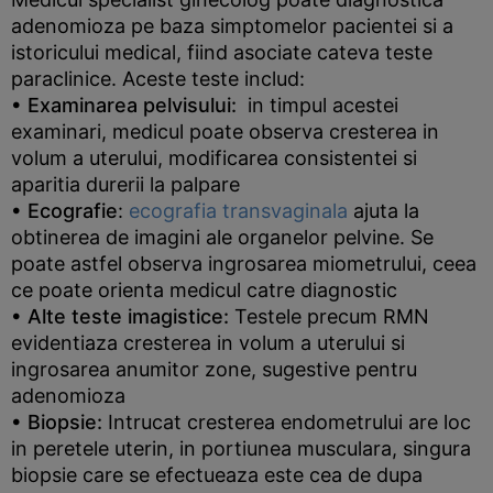
adenomioza pe baza simptomelor pacientei si a
istoricului medical, fiind asociate cateva teste
paraclinice. Aceste teste includ:
• Examinarea pelvisului:
in timpul acestei
examinari, medicul poate observa cresterea in
volum a uterului, modificarea consistentei si
aparitia durerii la palpare
• Ecografie
:
ecografia transvaginala
ajuta la
obtinerea de imagini ale organelor pelvine. Se
poate astfel observa ingrosarea miometrului, ceea
ce poate orienta medicul catre diagnostic
• Alte teste imagistice:
Testele precum RMN
evidentiaza cresterea in volum a uterului si
ingrosarea anumitor zone, sugestive pentru
adenomioza
• Biopsie:
Intrucat cresterea endometrului are loc
in peretele uterin, in portiunea musculara, singura
biopsie care se efectueaza este cea de dupa