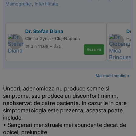
Mamografie
,
Infertilitate
.
Dr. Stefan Diana
Dr.
Clinica Gynia - Cluj-Napoca
Hyper
📅 din 11.08 • 👍 5
📅 d
Rezervă
Mai multi medici >
Uneori, adenomioza nu produce semne si
simptome, sau produce un disconfort minim,
neobservat de catre pacienta. In cazurile in care
simptomatologia este prezenta, aceasta poate
include:
• Sangerari menstruale mai abundente decat de
obicei, prelungite