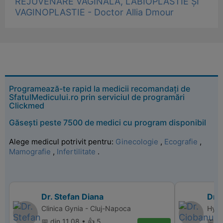
REJUVENARE VAGINALĂ, LABIOPLASTIE ȘI
VAGINOPLASTIE - Doctor Allia Dmour
Programează-te rapid la medicii recomandați de
SfatulMedicului.ro prin serviciul de programări
Clickmed
Găsești peste 7500 de medici cu program disponibil
Alege medicul potrivit pentru:
Ginecologie
,
Ecografie
,
Mamografie
,
Infertilitate
.
Dr. Stefan Diana
Dr.
Clinica Gynia - Cluj-Napoca
Hyper
📅 din 11.08 • 👍 5
📅 d