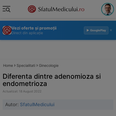
Vezi oferte și promoții
×
▶ GooglePlay
Direct din aplicație
›
›
Home
Specialitati
Ginecologie
Diferenta dintre adenomioza si
endometrioza
Actualizat: 18 August 2022
Autor:
SfatulMedicului