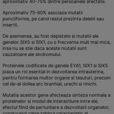
aproximativ 40-75% dintre persoanele afectate.
Aproximativ 75-80% asociaza mutatii
punctiforme, pe cand restul prezinta deletii sau
insertii.
De asemenea, au fost depistate si mutatii ale
genelor SIX5 si SIX1, cu o frecventa mult mai mica,
insa nu se stie daca aceste mutatii sunt
cauzatoare ale sindromului.
Proteinele codificate de genele EYA1, SIX1 si SIX5
joaca un rol esential in dezvoltarea intrauterina,
pentru formarea multor organe si tesuturi, precum
cel de-al doilea arc branhial, urechi si rinichi.
Mutatia acestor gene afecteaza sinteza normala a
proteinelor si modul de interactiune intre ele,
efectul fiind de perturbare a dezvoltarii organelor,
conducand catre tabloul caracteristic al