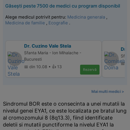
Găsești peste 7500 de medici cu program disponibil
Alege medicul potrivit pentru:
Medicina generala
,
Medicina de familie
,
Ecografie
.
Dr. Cuzino Vale Stela
Dr.
Sfanta Maria - Ion Mihalache -
Sfant
Bucuresti
📅 d
📅 din 10.08 • 👍 13
Rezervă
Mai multi medici >
Sindromul BOR este o consecinta a unei mutatii la
nivelul genei EYA1, ce este localizata pe bratul lung
al cromozomului 8 (8q13.3), fiind identificate
deletii si mutatii punctiforme la nivelul EYA1 la