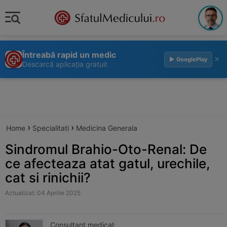
Întreabă rapid un medic
×
▶ GooglePlay
Descarcă aplicația gratuit
›
›
Home
Specialitati
Medicina Generala
Sindromul Brahio-Oto-Renal: De
ce afecteaza atat gatul, urechile,
cat si rinichii?
Actualizat: 04 Aprilie 2025
Consultant medical: