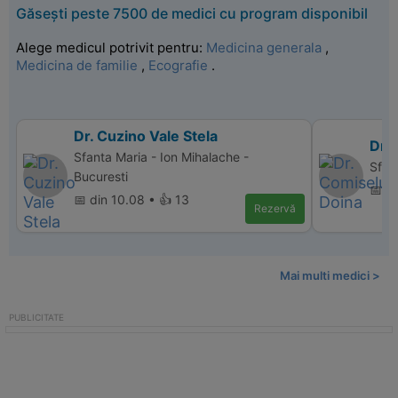
Găsești peste 7500 de medici cu program disponibil
Alege medicul potrivit pentru:
Medicina generala
,
Medicina de familie
,
Ecografie
.
Dr. Cuzino Vale Stela
Dr.
Sfanta Maria - Ion Mihalache -
Sfant
Bucuresti
📅 d
📅 din 10.08 • 👍 13
Rezervă
Mai multi medici >