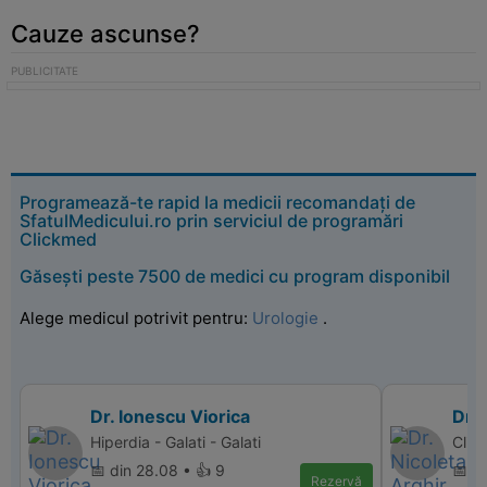
Cauze ascunse?
Programează-te rapid la medicii recomandați de
SfatulMedicului.ro prin serviciul de programări
Clickmed
Găsești peste 7500 de medici cu program disponibil
Alege medicul potrivit pentru:
Urologie
.
Dr. Ionescu Viorica
Dr. 
Hiperdia - Galati - Galati
Clini
📅 din 28.08 • 👍 9
📅 d
Rezervă