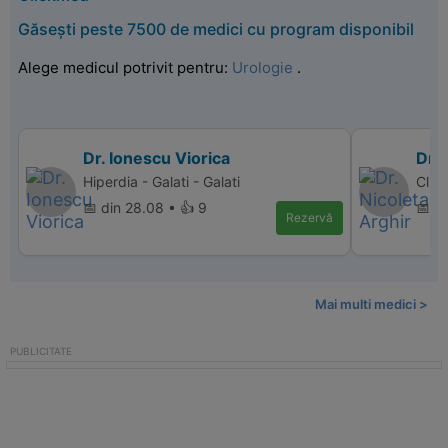
Găsești peste 7500 de medici cu program disponibil
Alege medicul potrivit pentru:
Urologie
.
Dr. Ionescu Viorica
Dr. 
Hiperdia - Galati - Galati
Clini
📅 din 28.08 • 👍 9
📅 d
Rezervă
Mai multi medici >