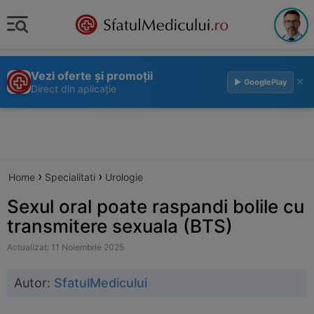
Vezi oferte și promoții
×
▶ GooglePlay
Direct din aplicație
›
›
Home
Specialitati
Urologie
Sexul oral poate raspandi bolile cu
transmitere sexuala (BTS)
Actualizat: 11 Noiembrie 2025
Autor:
SfatulMedicului