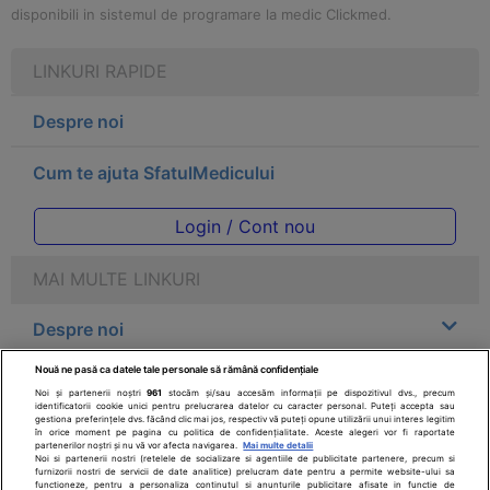
disponibili in sistemul de programare la medic Clickmed.
LINKURI RAPIDE
Despre noi
Cum te ajuta SfatulMedicului
Login / Cont nou
MAI MULTE LINKURI
Despre noi
Nouă ne pasă ca datele tale personale să rămână confidențiale
Legal
Noi și partenerii noștri
961
stocăm și/sau accesăm informații pe dispozitivul dvs., precum
identificatorii cookie unici pentru prelucrarea datelor cu caracter personal. Puteți accepta sau
gestiona preferințele dvs. făcând clic mai jos, respectiv vă puteți opune utilizării unui interes legitim
Drepturile consumatorului
în orice moment pe pagina cu politica de confidențialitate. Aceste alegeri vor fi raportate
partenerilor noștri și nu vă vor afecta navigarea.
Mai multe detalii
Noi si partenerii nostri (retelele de socializare si agentiile de publicitate partenere, precum si
furnizorii nostri de servicii de date analitice) prelucram date pentru a permite website-ului sa
Parteneri
functioneze, pentru a personaliza continutul si anunturile publicitare afisate in functie de