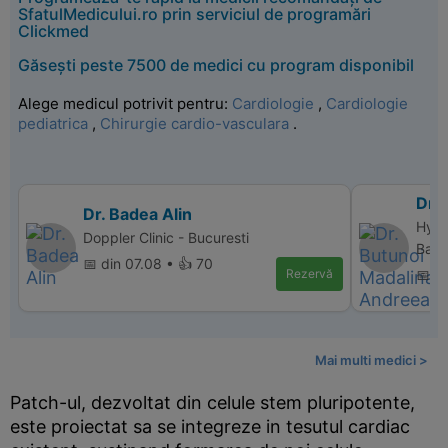
SfatulMedicului.ro prin serviciul de programări
Clickmed
Găsești peste 7500 de medici cu program disponibil
Alege medicul potrivit pentru:
Cardiologie
,
Cardiologie
pediatrica
,
Chirurgie cardio-vasculara
.
Dr.
Dr. Badea Alin
Hype
Doppler Clinic - Bucuresti
Baca
📅 din 07.08 • 👍 70
Rezervă
📅 d
Mai multi medici >
Patch-ul, dezvoltat din celule stem pluripotente,
este proiectat sa se integreze in tesutul cardiac