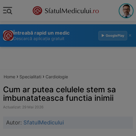
Întreabă rapid un medic
×
▶ GooglePlay
Descarcă aplicația gratuit
›
›
Home
Specialitati
Cardiologie
Cum ar putea celulele stem sa
imbunatateasca functia inimii
Actualizat: 29 Mai 2026
Autor:
SfatulMedicului