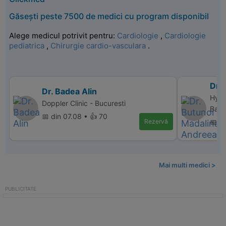
Găsești peste 7500 de medici cu program disponibil
Alege medicul potrivit pentru:
Cardiologie
,
Cardiologie
pediatrica
,
Chirurgie cardio-vasculara
.
Dr.
Dr. Badea Alin
Hype
Doppler Clinic - Bucuresti
Baca
📅 din 07.08 • 👍 70
Rezervă
📅 d
Mai multi medici >