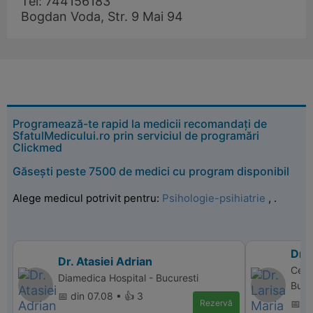
Tel: 744156183
Bogdan Voda, Str. 9 Mai 94
Programează-te rapid la medicii recomandați de
SfatulMedicului.ro prin serviciul de programări
Clickmed
Găsești peste 7500 de medici cu program disponibil
Alege medicul potrivit pentru:
Psihologie-psihiatrie
,
.
Dr.
Dr. Atasiei Adrian
Cent
Diamedica Hospital - Bucuresti
Bucu
📅 din 07.08 • 👍 3
Rezervă
📅 d