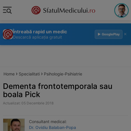
Întreabă rapid un medic
×
▶ GooglePlay
Descarcă aplicația gratuit
›
›
Home
Specialitati
Psihologie-Psihiatrie
Dementa frontotemporala sau
boala Pick
Actualizat: 05 Decembrie 2018
Consultant medical:
Dr. Ovidiu Balaban-Popa