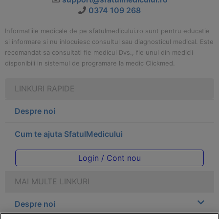
0374 109 268
Informatiile medicale de pe sfatulmedicului.ro sunt pentru educatie
si informare si nu inlocuiesc consultul sau diagnosticul medical. Este
recomandat sa consultati fie medicul Dvs., fie unul din medicii
disponibili in sistemul de programare la medic Clickmed.
LINKURI RAPIDE
Despre noi
Cum te ajuta SfatulMedicului
Login / Cont nou
MAI MULTE LINKURI
Despre noi