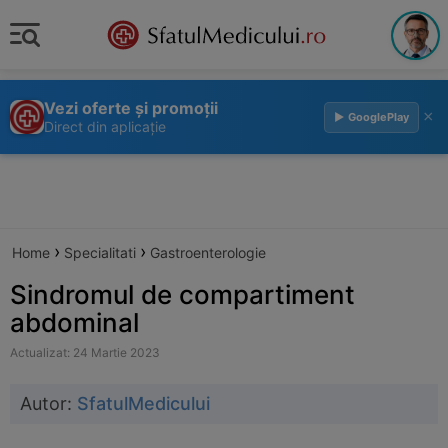
Vezi oferte și promoții
×
▶ GooglePlay
Direct din aplicație
›
›
Home
Specialitati
Gastroenterologie
Sindromul de compartiment
abdominal
Actualizat: 24 Martie 2023
Autor:
SfatulMedicului