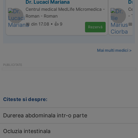
Dr. Lucaci Mariana
Dr. 
Centrul medical MedLife Micromedica -
Cent
Roman - Roman
- Ta
📅 din 17.08 • 👍 9
📅 d
Rezervă
Mai multi medici >
Citeste si despre:
Durerea abdominala intr-o parte
Ocluzia intestinala