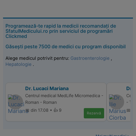
Programează-te rapid la medicii recomandați de
SfatulMedicului.ro prin serviciul de programări
Clickmed
Găsești peste 7500 de medici cu program disponibil
Alege medicul potrivit pentru:
Gastroenterologie
,
Hepatologie
.
Dr. Lucaci Mariana
Dr. 
Centrul medical MedLife Micromedica -
Cent
Roman - Roman
- Ta
📅 din 17.08 • 👍 9
📅 d
Rezervă