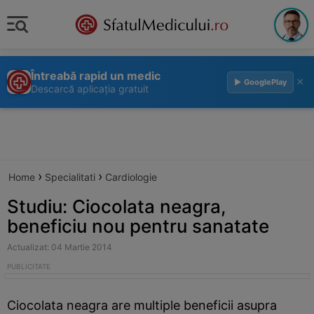
Întreabă rapid un medic
×
▶ GooglePlay
Descarcă aplicația gratuit
›
›
Home
Specialitati
Cardiologie
Studiu: Ciocolata neagra,
beneficiu nou pentru sanatate
Actualizat: 04 Martie 2014
Ciocolata neagra are multiple beneficii asupra