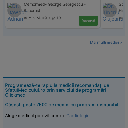
Memormed- George Georgescu -
Spit
Bucuresti
Hipo
📅 din 24.09 • 👍 13
📅 d
Rezervă
Mai multi medici >
Programează-te rapid la medicii recomandați de
SfatulMedicului.ro prin serviciul de programări
Clickmed
Găsești peste 7500 de medici cu program disponibil
Alege medicul potrivit pentru:
Cardiologie
.