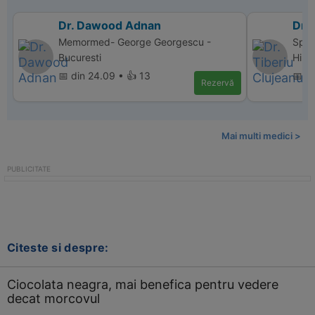
Dr. Dawood Adnan
Dr. 
Memormed- George Georgescu -
Spit
Bucuresti
Hipo
📅 din 24.09 • 👍 13
📅 d
Rezervă
Mai multi medici >
Citeste si despre:
Ciocolata neagra, mai benefica pentru vedere
decat morcovul