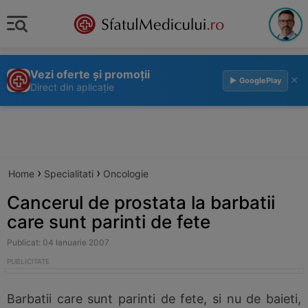
Vezi oferte și promoții
×
▶ GooglePlay
Direct din aplicație
›
›
Home
Specialitati
Oncologie
Cancerul de prostata la barbatii
care sunt parinti de fete
Publicat: 04 Ianuarie 2007
Barbatii care sunt parinti de fete, si nu de baieti,