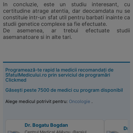
In concluzie, este un studiu interesant, cu
certitudine atrage atentia, dar deocamdata nu se
constituie intr-un sfat util pentru barbati inainte ca
studii genetice complexe sa fie efectuate.
De asemenea, ar trebui efectuate studii
asemanatoare si in alte tari.
Programează-te rapid la medicii recomandați de
SfatulMedicului.ro prin serviciul de programări
Clickmed
Găsești peste 7500 de medici cu program disponibil
Alege medicul potrivit pentru:
Oncologie
.
Dr. Bogatu Bogdan
Dr. 
Centrul Medical All4you -Barajul