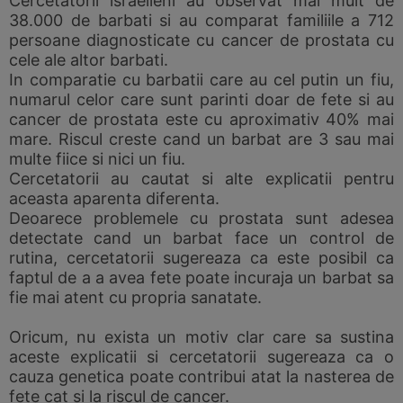
Cercetatorii israelieni au observat mai mult de
38.000 de barbati si au comparat familiile a 712
persoane diagnosticate cu cancer de prostata cu
cele ale altor barbati.
In comparatie cu barbatii care au cel putin un fiu,
numarul celor care sunt parinti doar de fete si au
cancer de prostata este cu aproximativ 40% mai
mare. Riscul creste cand un barbat are 3 sau mai
multe fiice si nici un fiu.
Cercetatorii au cautat si alte explicatii pentru
aceasta aparenta diferenta.
Deoarece problemele cu prostata sunt adesea
detectate cand un barbat face un control de
rutina, cercetatorii sugereaza ca este posibil ca
faptul de a a avea fete poate incuraja un barbat sa
fie mai atent cu propria sanatate.
Oricum, nu exista un motiv clar care sa sustina
aceste explicatii si cercetatorii sugereaza ca o
cauza genetica poate contribui atat la nasterea de
fete cat si la riscul de cancer.