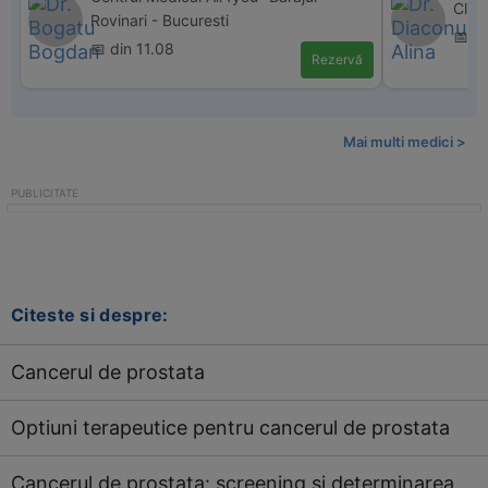
Clin
Rovinari - Bucuresti
📅 d
📅 din 11.08
Rezervă
Mai multi medici >
Citeste si despre:
Cancerul de prostata
Optiuni terapeutice pentru cancerul de prostata
Cancerul de prostata: screening si determinarea