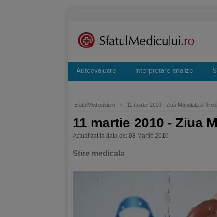
Autoevaluare
Interpretare analize
S
SfatulMedicului.ro
›
11 martie 2010 - Ziua Mondiala a Rinich
11 martie 2010 - Ziua M
Actualizat la data de: 08 Martie 2010
Stire medicala