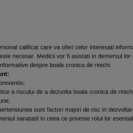
ersonal calificat care va oferi celor interesati info
 este necesar. Medicii vor fi asistati in demersul lo
 informative despre boala cronica de rinichi.
unt:
preventiv;
atice a riscului de a dezvolta boala cronica de rini
une;
ipertensiunea sunt factori majori de risc in dezvoltare
eniul sanatatii in ceea ce priveste rolul lor esentia