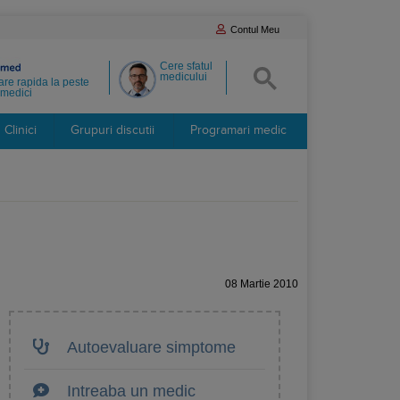
Contul Meu
Cere sfatul
medicului
re rapida la peste
medici
Clinici
Grupuri discutii
Programari medic
08 Martie 2010
Autoevaluare simptome
Intreaba un medic