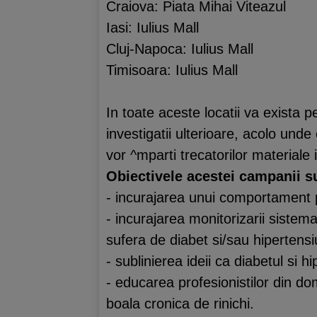
Craiova: Piata Mihai Viteazul
Iasi: Iulius Mall
Cluj-Napoca: Iulius Mall
Timisoara: Iulius Mall
In toate aceste locatii va exista p
investigatii ulterioare, acolo unde
vor ^mparti trecatorilor materiale
Obiectivele acestei campanii s
- incurajarea unui comportament 
- incurajarea monitorizarii sistem
sufera de diabet si/sau hipertensi
- sublinierea ideii ca diabetul si h
- educarea profesionistilor din dom
boala cronica de rinichi.