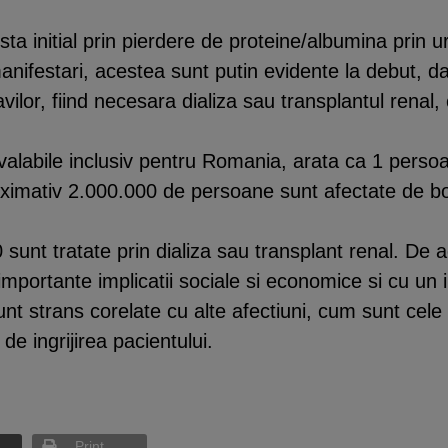
ta initial prin pierdere de proteine/albumina prin ur
anifestari, acestea sunt putin evidente la debut, da
vilor, fiind necesara dializa sau transplantul renal,
, valabile inclusiv pentru Romania, arata ca 1 pers
oximativ 2.000.000 de persoane sunt afectate de bo
sunt tratate prin dializa sau transplant renal. De a
mportante implicatii sociale si economice si cu un 
 sunt strans corelate cu alte afectiuni, cum sunt cel
e ingrijirea pacientului.
Print