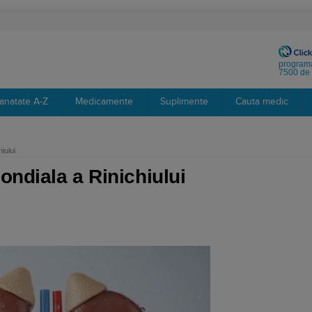
programa
7500 de 
anatate A-Z
Medicamente
Suplimente
Cauta medic
iului
ondiala a Rinichiului