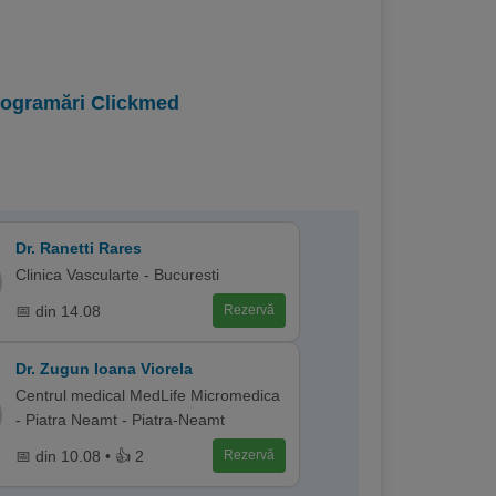
programări Clickmed
Dr. Ranetti Rares
Clinica Vascularte - Bucuresti
📅 din 14.08
Rezervă
Dr. Zugun Ioana Viorela
Centrul medical MedLife Micromedica
- Piatra Neamt - Piatra-Neamt
📅 din 10.08 • 👍 2
Rezervă