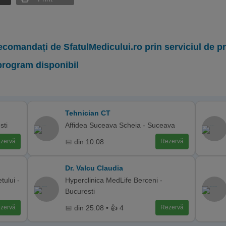
ecomandați de SfatulMedicului.ro prin serviciul de 
program disponibil
Tehnician CT
sti
Affidea Suceava Scheia - Suceava
📅 din 10.08
zervă
Rezervă
Dr. Valcu Claudia
tului -
Hyperclinica MedLife Berceni -
Bucuresti
📅 din 25.08 • 👍 4
zervă
Rezervă