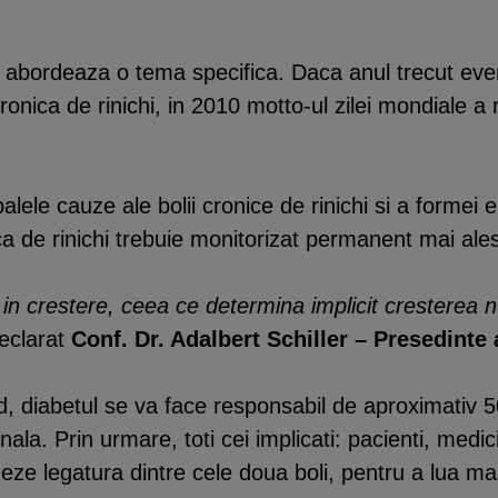
 abordeaza o tema specifica. Daca anul trecut eveni
onica de rinichi, in 2010 motto-ul zilei mondiale a ri
alele cauze ale bolii cronice de rinichi si a formei e
ca de rinichi trebuie monitorizat permanent mai ale
 in crestere, ceea ce determina implicit cresterea 
eclarat
Conf. Dr. Adalbert Schiller – Presedinte
nd, diabetul se va face responsabil de aproximativ 
renala. Prin urmare, toti cei implicati: pacienti, med
eze legatura dintre cele doua boli, pentru a lua mas