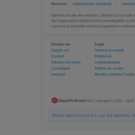
Resurse:
Autoevaluare simptome
Interpre
Opiniile avizate ale medicilor, sfaturile si orice alt
nici diagnosticul stabilit in urma investigatiilor si 
ii punem la dispozitie pentru programare in sistem
Despre noi
Legal
Despre noi
Termeni si conditii
Contact
Politica de
Intrebari frecvente
confidentialitate
Consultanti
Politica de cookie
medicali
Modifica Setarile Cookie
© Copyright © 2005 - 2026
SFATUL MEDICULUI.ro S.A, CUI: RO 38847631, J40/19