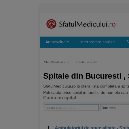
Autoevaluare
Interpretare analize
S
SfatulMedicului.ro
›
Cauta un spital
Spitale din Bucuresti ,
SfatulMedicului.ro iti ofera lista completa a spi
Poti cauta orice spital in functie de numele sau
Cauta un spital
1.
Ambulatoriul de specialitate - Spit