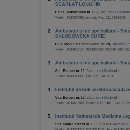
SCARLAT LONGHIN
Calea Serban Voda nr. 216,
Bucuresti
/
Sectorul
Telefon:
0213374990 centrala
, Fax:
021.336.92.00
2.
Ambulatoriul de specialitate - Spi
SKLODOWSKA CURIE
Bd. Constantin Brancoveanu nr. 20,
Bucuresti
/
Telefon:
0214603124, 0214603026, 0214604260, 02
3.
Ambulatoriul de specialitate - Spit
Sos. Berceni nr. 12,
Bucuresti
/
Sectorul 4
Telefon:
0213321395
, Fax:
021.334.30.14
4.
Institutul de boli cerebrovascul
Sos. Berceni nr. 10,
Bucuresti
/
Sectorul 4
Telefon:
0213342035, interior 1150, 1151
, Fax:
021.33
5.
Institutul National de Medicina L
Sos. Vitan-Barzesti nr. 9,
Bucuresti
/
Sectorul 4
Telefon:
0213321217, 021 3321156
, Fax:
021.334.6