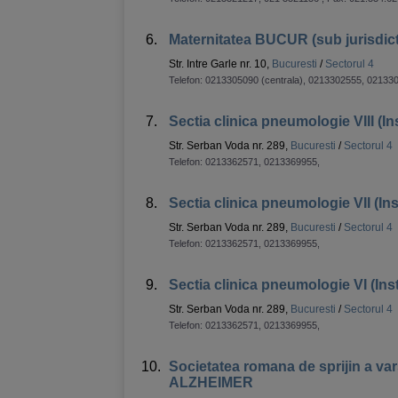
6.
Maternitatea BUCUR (sub jurisdicti
Str. Intre Garle nr. 10,
Bucuresti
/
Sectorul 4
Telefon:
0213305090 (centrala), 0213302555, 02133
7.
Sectia clinica pneumologie VIII (
Str. Serban Voda nr. 289,
Bucuresti
/
Sectorul 4
Telefon:
0213362571, 0213369955
,
8.
Sectia clinica pneumologie VII (I
Str. Serban Voda nr. 289,
Bucuresti
/
Sectorul 4
Telefon:
0213362571, 0213369955
,
9.
Sectia clinica pneumologie VI (I
Str. Serban Voda nr. 289,
Bucuresti
/
Sectorul 4
Telefon:
0213362571, 0213369955
,
10.
Societatea romana de sprijin a varst
ALZHEIMER