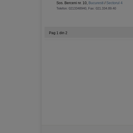
Sos. Berceni nr. 10,
Bucuresti
/
Sectorul 4
Telefon:
0213348940
, Fax:
021.334.89.40
Pag 1 din 2