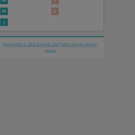
M
S
M
D
J
Reprezinti o clinica medicala? Uite cum te putem
ajuta!