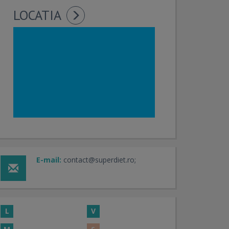
LOCATIA
E-mail:
contact@superdiet.ro;
L
V