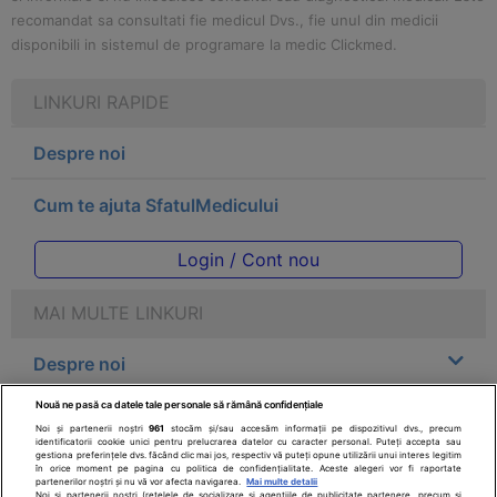
recomandat sa consultati fie medicul Dvs., fie unul din medicii
disponibili in sistemul de programare la medic Clickmed.
LINKURI RAPIDE
Despre noi
Cum te ajuta SfatulMedicului
Login / Cont nou
MAI MULTE LINKURI
Despre noi
Nouă ne pasă ca datele tale personale să rămână confidențiale
Legal
Noi și partenerii noștri
961
stocăm și/sau accesăm informații pe dispozitivul dvs., precum
identificatorii cookie unici pentru prelucrarea datelor cu caracter personal. Puteți accepta sau
gestiona preferințele dvs. făcând clic mai jos, respectiv vă puteți opune utilizării unui interes legitim
Drepturile consumatorului
în orice moment pe pagina cu politica de confidențialitate. Aceste alegeri vor fi raportate
partenerilor noștri și nu vă vor afecta navigarea.
Mai multe detalii
Noi si partenerii nostri (retelele de socializare si agentiile de publicitate partenere, precum si