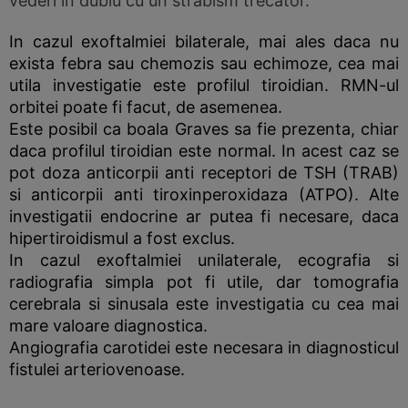
vederi in dublu cu un strabism trecator.
In cazul exoftalmiei bilaterale, mai ales daca nu
exista febra sau chemozis sau echimoze, cea mai
utila investigatie este profilul tiroidian. RMN-ul
orbitei poate fi facut, de asemenea.
Este posibil ca boala Graves sa fie prezenta, chiar
daca profilul tiroidian este normal. In acest caz se
pot doza anticorpii anti receptori de TSH (TRAB)
si anticorpii anti tiroxinperoxidaza (ATPO). Alte
investigatii endocrine ar putea fi necesare, daca
hipertiroidismul a fost exclus.
In cazul exoftalmiei unilaterale, ecografia si
radiografia simpla pot fi utile, dar tomografia
cerebrala si sinusala este investigatia cu cea mai
mare valoare diagnostica.
Angiografia carotidei este necesara in diagnosticul
fistulei arteriovenoase.