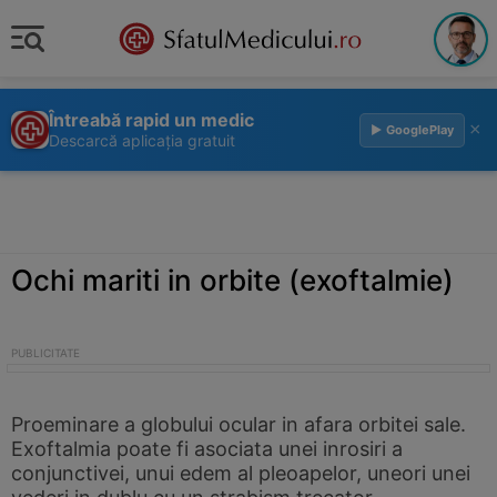
Întreabă rapid un medic
×
▶ GooglePlay
Descarcă aplicația gratuit
Ochi mariti in orbite (exoftalmie)
Proeminare a globului ocular in afara orbitei sale.
Exoftalmia poate fi asociata unei inrosiri a
conjunctivei, unui edem al pleoapelor, uneori unei