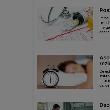
Posi
Introd
timpul
merget
doar ca
Asoc
rezi
Ce est
insuli
putin 
dat de 
Decl