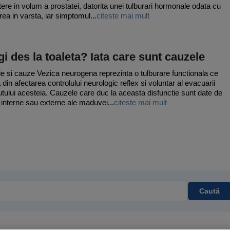
tere in volum a prostatei, datorita unei tulburari hormonale odata cu
rea in varsta, iar simptomul...
citeste mai mult
i des la toaleta? Iata care sunt cauzele
tie si cauze Vezica neurogena reprezinta o tulburare functionala ce
 din afectarea controlului neurologic reflex si voluntar al evacuarii
utului acesteia. Cauzele care duc la aceasta disfunctie sunt date de
i interne sau externe ale maduvei...
citeste mai mult
Caută