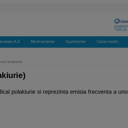
programa
7500 de 
anatate A-Z
Medicamente
Suplimente
Cauta medic
vente (polakiurie)
akiurie)
al polakiurie si reprezinta emisia frecventa a uno