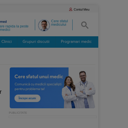
Contul Meu
Cere sfatul
medicului
re rapida la peste
medici
Clinici
Grupuri discutii
Programari medic
r