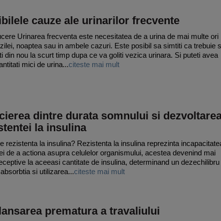
bilele cauze ale urinarilor frecvente
ucere Urinarea frecventa este necesitatea de a urina de mai multe ori 
 zilei, noaptea sau in ambele cazuri. Este posibil sa simtiti ca trebuie 
i din nou la scurt timp dupa ce va goliti vezica urinara. Si puteti avea
ntitati mici de urina...
citeste mai mult
ierea dintre durata somnului si dezvoltare
stentei la insulina
e rezistenta la insulina? Rezistenta la insulina reprezinta incapacitate
nei de a actiona asupra celulelor organismului, acestea devenind mai
receptive la aceeasi cantitate de insulina, determinand un dezechilibru
absorbtia si utilizarea...
citeste mai mult
ansarea prematura a travaliului