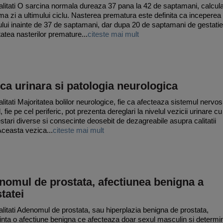
litati O sarcina normala dureaza 37 pana la 42 de saptamani, calcula
ima zi a ultimului ciclu. Nasterea prematura este definita ca inceperea
iului inainte de 37 de saptamani, dar dupa 20 de saptamani de gestatie
tatea nasterilor premature...
citeste mai mult
ca urinara si patologia neurologica
litati Majoritatea bolilor neurologice, fie ca afecteaza sistemul nervos
, fie pe cel periferic, pot prezenta dereglari la nivelul vezicii urinare cu
stari diverse si consecinte deosebit de dezagreabile asupra calitatii
 Aceasta vezica...
citeste mai mult
nomul de prostata, afectiunea benigna a
tatei
litati Adenomul de prostata, sau hiperplazia benigna de prostata,
inta o afectiune benigna ce afecteaza doar sexul masculin si determi