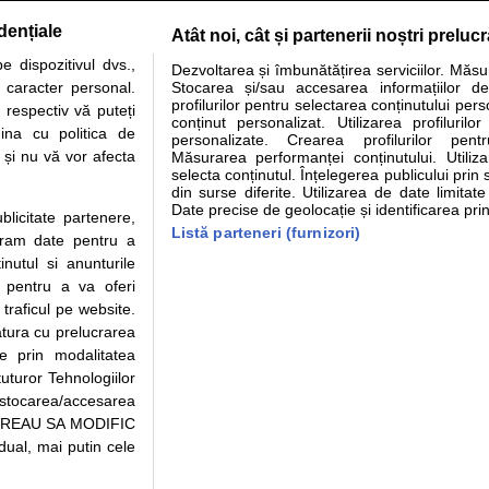
dențiale
Atât noi, cât și partenerii noștri preluc
tare analize
Specialitati medicale
Boli si afectiuni
Calculatoare
 dispozitivul dvs.,
Dezvoltarea și îmbunătățirea serviciilor. Măs
u caracter personal.
Stocarea și/sau accesarea informațiilor de
e informatii despre sanatate disponibile pe sfatulmedicului.ro au scop informativ si ed
profilurilor pentru selectarea conținutului pers
 respectiv vă puteți
analizelor medicale. Va sfatuim, ca pe langa informatia primita pe sfatulmedicului.ro s
conținut personalizat. Utilizarea profilurilor
ina cu politica de
personalizate. Crearea profilurilor pentr
ul de programari la medic Clickmed.
i și nu vă vor afecta
Măsurarea performanței conținutului. Utiliz
selecta conținutul. Înțelegerea publicului prin 
din surse diferite. Utilizarea de date limitat
Drepturile consumatorului
Parteneri
Pen
Date precise de geolocație și identificarea prin
ublicitate partenere,
Protectia consumatorilor -
Inscriere clinica
Cli
Listă parteneri (furnizori)
ucram date pentru a
ANPC
Creaza cont medic
Cau
nutul si anunturile
Solutionarea Alternativa a
Int
., pentru a va oferi
Litigiilor
Vid
 traficul pe website.
Parte din Grupul
Info consumator: 0800.080.999
Cli
atura cu prelucrarea
Formulare europene - CNAS
me
te prin modalitatea
Ministerul Sanatatii - ANMDM
uturor Tehnologiilor
a stocarea/accesarea
pe “VREAU SA MODIFIC
ual, mai putin cele
95/2018, cu sediul in Bucuresti, Bulevardul Pierre de Coubertin, Office Building,