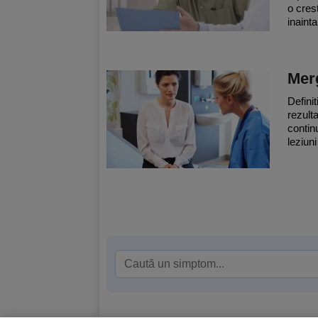
o cres
inainta
Merg
Defini
rezulta
contin
leziun