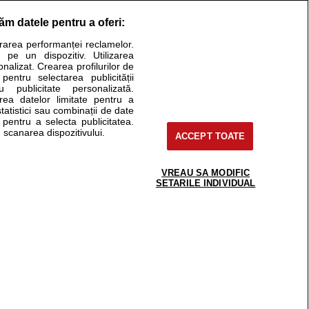
răm datele pentru a oferi:
Stiri medicale
urarea performanței reclamelor.
 pe un dispozitiv. Utilizarea
ucational. Ele nu pot substitui consultul medical direct si
onalizat. Crearea profilurilor de
a consultati fie medicul Dvs., fie unul dintre medicii pe care
 pentru selectarea publicității
u publicitate personalizată.
area datelor limitate pentru a
statistici sau combinații de date
e pentru a selecta publicitatea.
tru pacient
 scanarea dispozitivului.
ACCEPT TOATE
nici si cabinete
ta medic
reaba un medic
VREAU SA MODIFIC
support@sfatulmedicului.ro
SETARILE INDIVIDUAL
eoConsult
0374 109 268
ckmed - programari
dic
 Spatiul E6-11, etaj 6, sector 2, cod 021901