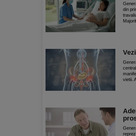
Genera
din pr
traval
Majori
Vezi
Genera
central
manife
vietii.
Ade
pros
Genera
reprez