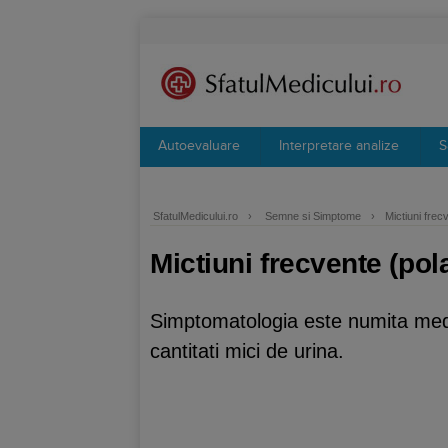
Autoevaluare
Interpretare analize
S
SfatulMedicului.ro
›
Semne si Simptome
›
Mictiuni frec
Mictiuni frecvente (pol
Simptomatologia este numita medic
cantitati mici de urina.