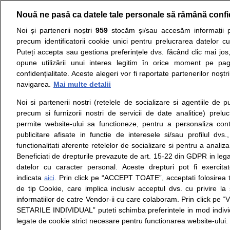
Nouă ne pasă ca datele tale personale să rămână confi
Resurse:
Autoevaluare simptome
Interpre
Noi și partenerii noștri
959
stocăm și/sau accesăm informații pe
precum identificatorii cookie unici pentru prelucrarea datelor c
Opiniile avizate ale medicilor, sfaturile si orice alt
Puteți accepta sau gestiona preferințele dvs. făcând clic mai jos,
nici diagnosticul stabilit in urma investigatiilor si 
opune utilizării unui interes legitim în orice moment pe pag
ii punem la dispozitie pentru programare in sistem
confidențialitate. Aceste alegeri vor fi raportate partenerilor noștr
navigarea.
Mai multe detalii
Despre noi
Legal
Noi si partenerii nostri (retelele de socializare si agentiile de p
Despre noi
Termeni si conditii
precum si furnizorii nostri de servicii de date analitice) prel
Contact
Politica de
permite website-ului sa functioneze, pentru a personaliza conti
Intrebari frecvente
confidentialitate
publicitare afisate in functie de interesele si/sau profilul dvs
Consultanti
Politica de cookie
functionalitati aferente retelelor de socializare si pentru a analiza
medicali
Modifica Setarile Cookie
Beneficiati de drepturile prevazute de art. 15-22 din GDPR in leg
datelor cu caracter personal. Aceste drepturi pot fi exercita
indicata
. Prin click pe “ACCEPT TOATE”, acceptati folosirea t
aici
de tip Cookie, care implica inclusiv acceptul dvs. cu privire l
© Copyright © 2005 - 2026
informatiilor de catre Vendor-ii cu care colaboram. Prin click 
SETARILE INDIVIDUAL” puteti schimba preferintele in mod individ
SFATUL MEDICULUI.ro S.A, CUI: RO 38847631, J40/19
legate de cookie strict necesare pentru functionarea website-ului.