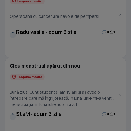
Raspuns medic
O persoana cu cancer are nevoie de pempersi
Radu vasile · acum 3 zile
0
0
R
Cicu menstrual apărut din nou
Raspuns medic
Bună ziua, Sunt studentă, am 19 ani și aș avea o
întrebare care mă îngrijorează. În luna iunie mi-a venit
menstruația, în luna iulie nu am avut...
SteM · acum 3 zile
0
0
S