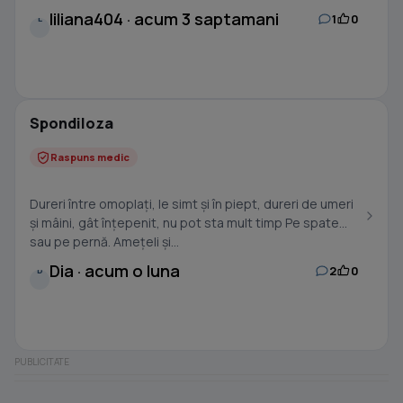
liliana404 · acum 3 saptamani
1
0
L
Spondiloza
Raspuns medic
Dureri între omoplați, le simt și în piept, dureri de umeri
și mâini, gât înțepenit, nu pot sta mult timp Pe spate
sau pe pernă. Amețeli și...
Dia · acum o luna
2
0
D