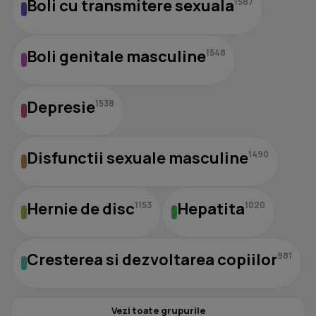
Boli cu transmitere sexuala
1587
Boli genitale masculine
1548
Depresie
1538
Disfunctii sexuale masculine
1490
Hernie de disc
Hepatita
1153
1020
Cresterea si dezvoltarea copiilor
981
Vezi toate grupurile