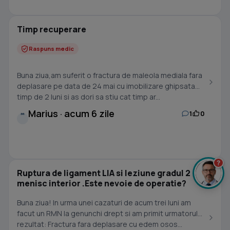
Timp recuperare
Raspuns medic
Buna ziua,am suferit o fractura de maleola mediala fara
deplasare pe data de 24 mai cu imobilizare ghipsata
timp de 2 luni si as dori sa stiu cat timp ar...
Marius · acum 6 zile
1
0
M
?
Ruptura de ligament LIA si leziune gradul 2
menisc interior .Este nevoie de operatie?
Buna ziua! In urma unei cazaturi de acum trei luni am
facut un RMN la genunchi drept si am primit urmatorul
rezultat: Fractura fara deplasare cu edem osos...