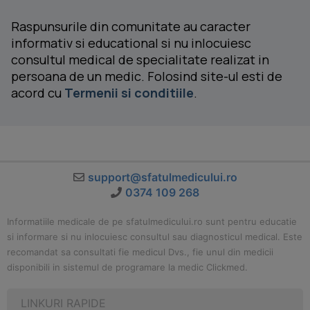
Raspunsurile din comunitate au caracter
informativ si educational si nu inlocuiesc
consultul medical de specialitate realizat in
persoana de un medic. Folosind site-ul esti de
acord cu
Termenii si conditiile
.
support@sfatulmedicului.ro
0374 109 268
Informatiile medicale de pe sfatulmedicului.ro sunt pentru educatie
si informare si nu inlocuiesc consultul sau diagnosticul medical. Este
recomandat sa consultati fie medicul Dvs., fie unul din medicii
disponibili in sistemul de programare la medic Clickmed.
LINKURI RAPIDE