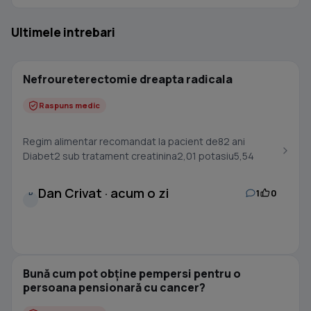
Ultimele intrebari
Nefroureterectomie dreapta radicala
Raspuns medic
Regim alimentar recomandat la pacient de82 ani
Diabet2 sub tratament creatinina2,01 potasiu5,54
Dan Crivat · acum o zi
1
0
D
Bună cum pot obține pempersi pentru o
persoana pensionară cu cancer?