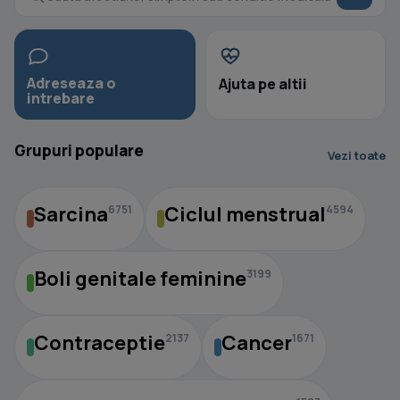
Adreseaza o
Ajuta pe altii
intrebare
Grupuri populare
Vezi toate
Sarcina
Ciclul menstrual
6751
4594
Boli genitale feminine
3199
Contraceptie
Cancer
2137
1671