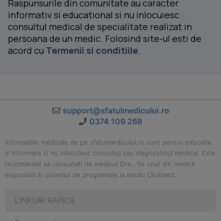
Raspunsurile din comunitate au caracter
informativ si educational si nu inlocuiesc
consultul medical de specialitate realizat in
persoana de un medic. Folosind site-ul esti de
acord cu
Termenii si conditiile
.
support@sfatulmedicului.ro
0374 109 268
Informatiile medicale de pe sfatulmedicului.ro sunt pentru educatie
si informare si nu inlocuiesc consultul sau diagnosticul medical. Este
recomandat sa consultati fie medicul Dvs., fie unul din medicii
disponibili in sistemul de programare la medic Clickmed.
LINKURI RAPIDE