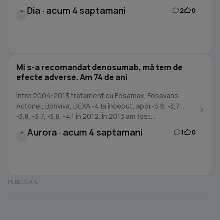
Dia · acum 4 saptamani
2
0
D
Mi s-a recomandat denosumab, mă tem de
efecte adverse. Am 74 de ani
Între 2004-2013 tratament cu Fosamax, Fosavans,
Actonel, Bonviva, DEXA -4 la început, apoi -3,8, -3,7,
-3,8, -3,7, -3,8, -4,1 în 2012. În 2013 am fost...
Aurora · acum 4 saptamani
1
0
A