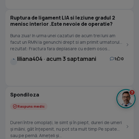
Ruptura de ligament LIA si leziune gradul 2
menisc interior .Este nevoie de operatie?
Buna ziua! In urma unei cazaturi de acum trei luni am
facut un RMN la genunchi drept si am primit urmatorul
rezultat: Fractura fara deplasare cu edem osos...
liliana404 · acum 3 saptamani
1
0
L
?
Spondiloza
Raspuns medic
Dureri între omoplați, le simt și în piept, dureri de umeri
și mâini, gât înțepenit, nu pot sta mult timp Pe spate
sau pe pernă. Amețeli și...