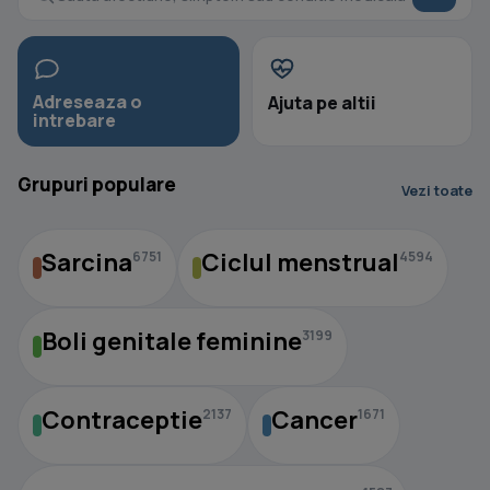
Adreseaza o
Ajuta pe altii
intrebare
Grupuri populare
Vezi toate
Sarcina
Ciclul menstrual
6751
4594
Boli genitale feminine
3199
Contraceptie
Cancer
2137
1671