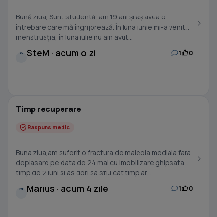
Bună ziua, Sunt studentă, am 19 ani și aș avea o
întrebare care mă îngrijorează. În luna iunie mi-a venit
menstruația, în luna iulie nu am avut...
SteM · acum o zi
1
0
S
Timp recuperare
Raspuns medic
Buna ziua,am suferit o fractura de maleola mediala fara
deplasare pe data de 24 mai cu imobilizare ghipsata
timp de 2 luni si as dori sa stiu cat timp ar...
Marius · acum 4 zile
1
0
M