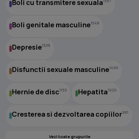
Boli cu transmitere sexuala
1587
Boli genitale masculine
1548
Depresie
1538
Disfunctii sexuale masculine
1490
Hernie de disc
Hepatita
1153
1020
Cresterea si dezvoltarea copiilor
981
Vezi toate grupurile