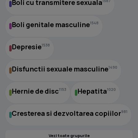
Boli cu transmitere sexuala
1587
Boli genitale masculine
1548
Depresie
1538
Disfunctii sexuale masculine
1490
Hernie de disc
Hepatita
1153
1020
Cresterea si dezvoltarea copiilor
981
Vezi toate grupurile