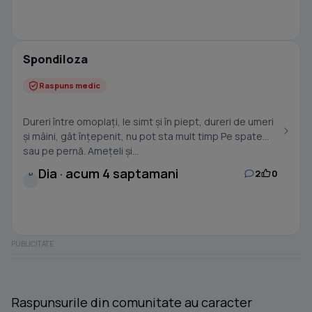
Spondiloza
Raspuns medic
Dureri între omoplați, le simt și în piept, dureri de umeri
și mâini, gât înțepenit, nu pot sta mult timp Pe spate
sau pe pernă. Amețeli și...
Dia · acum 4 saptamani
2
0
D
Raspunsurile din comunitate au caracter