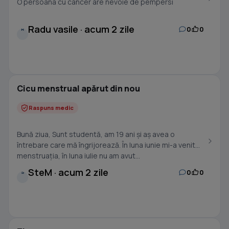
O persoana cu cancer are nevoie de pempersi
Radu vasile · acum 2 zile
0
0
R
Cicu menstrual apărut din nou
Raspuns medic
Bună ziua, Sunt studentă, am 19 ani și aș avea o
întrebare care mă îngrijorează. În luna iunie mi-a venit
menstruația, în luna iulie nu am avut...
SteM · acum 2 zile
0
0
S