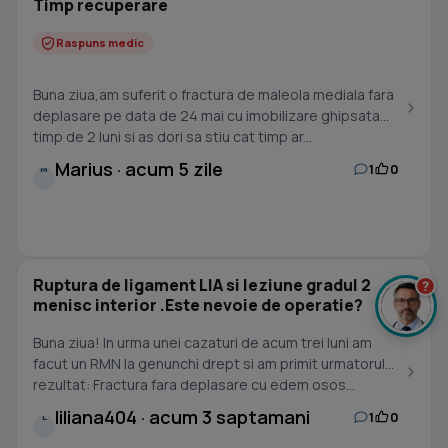
Timp recuperare
Raspuns medic
Buna ziua,am suferit o fractura de maleola mediala fara
deplasare pe data de 24 mai cu imobilizare ghipsata
timp de 2 luni si as dori sa stiu cat timp ar...
Marius · acum 5 zile
1
0
M
Ruptura de ligament LIA si leziune gradul 2
?
menisc interior .Este nevoie de operatie?
Buna ziua! In urma unei cazaturi de acum trei luni am
facut un RMN la genunchi drept si am primit urmatorul
rezultat: Fractura fara deplasare cu edem osos...
liliana404 · acum 3 saptamani
1
0
L