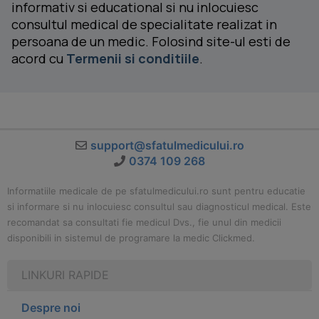
informativ si educational si nu inlocuiesc
consultul medical de specialitate realizat in
persoana de un medic. Folosind site-ul esti de
acord cu
Termenii si conditiile
.
support@sfatulmedicului.ro
0374 109 268
Informatiile medicale de pe sfatulmedicului.ro sunt pentru educatie
si informare si nu inlocuiesc consultul sau diagnosticul medical. Este
recomandat sa consultati fie medicul Dvs., fie unul din medicii
disponibili in sistemul de programare la medic Clickmed.
LINKURI RAPIDE
Despre noi