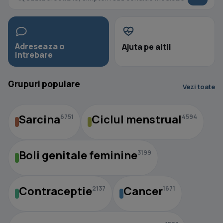
Adreseaza o
Ajuta pe altii
intrebare
Grupuri populare
Vezi toate
Sarcina
Ciclul menstrual
6751
4594
Boli genitale feminine
3199
Contraceptie
Cancer
2137
1671