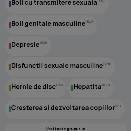
Boli cu transmitere sexuala
1587
Boli genitale masculine
1548
Depresie
1538
Disfunctii sexuale masculine
1490
Hernie de disc
Hepatita
1153
1020
Cresterea si dezvoltarea copiilor
981
Vezi toate grupurile