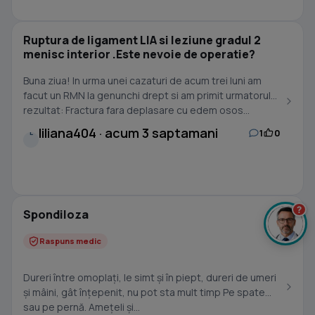
Ruptura de ligament LIA si leziune gradul 2
menisc interior .Este nevoie de operatie?
Buna ziua! In urma unei cazaturi de acum trei luni am
facut un RMN la genunchi drept si am primit urmatorul
rezultat: Fractura fara deplasare cu edem osos...
liliana404 · acum 3 saptamani
1
0
L
?
Spondiloza
Raspuns medic
Dureri între omoplați, le simt și în piept, dureri de umeri
și mâini, gât înțepenit, nu pot sta mult timp Pe spate
sau pe pernă. Amețeli și...