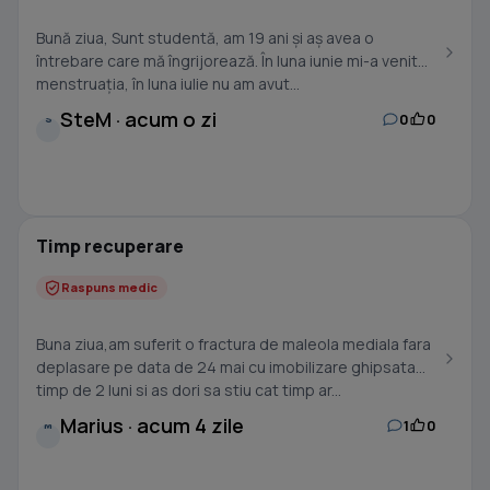
Bună ziua, Sunt studentă, am 19 ani și aș avea o
întrebare care mă îngrijorează. În luna iunie mi-a venit
menstruația, în luna iulie nu am avut...
SteM · acum o zi
0
0
S
Timp recuperare
Raspuns medic
Buna ziua,am suferit o fractura de maleola mediala fara
deplasare pe data de 24 mai cu imobilizare ghipsata
timp de 2 luni si as dori sa stiu cat timp ar...
Marius · acum 4 zile
1
0
M