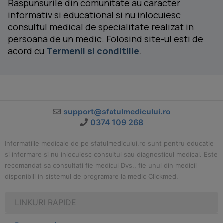
Raspunsurile din comunitate au caracter
informativ si educational si nu inlocuiesc
consultul medical de specialitate realizat in
persoana de un medic. Folosind site-ul esti de
acord cu
Termenii si conditiile
.
support@sfatulmedicului.ro
0374 109 268
Informatiile medicale de pe sfatulmedicului.ro sunt pentru educatie
si informare si nu inlocuiesc consultul sau diagnosticul medical. Este
recomandat sa consultati fie medicul Dvs., fie unul din medicii
disponibili in sistemul de programare la medic Clickmed.
LINKURI RAPIDE