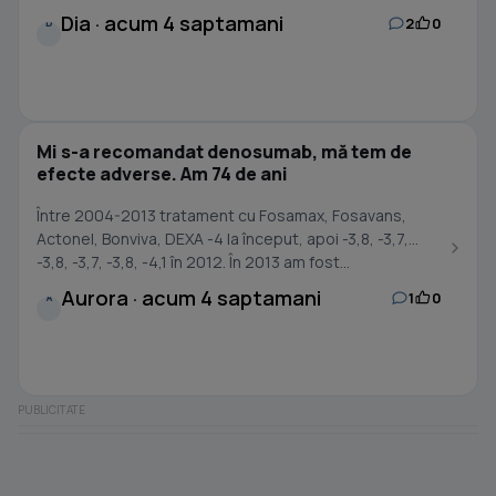
Dia · acum 4 saptamani
2
0
D
Mi s-a recomandat denosumab, mă tem de
efecte adverse. Am 74 de ani
Între 2004-2013 tratament cu Fosamax, Fosavans,
Actonel, Bonviva, DEXA -4 la început, apoi -3,8, -3,7,
-3,8, -3,7, -3,8, -4,1 în 2012. În 2013 am fost...
Aurora · acum 4 saptamani
1
0
A