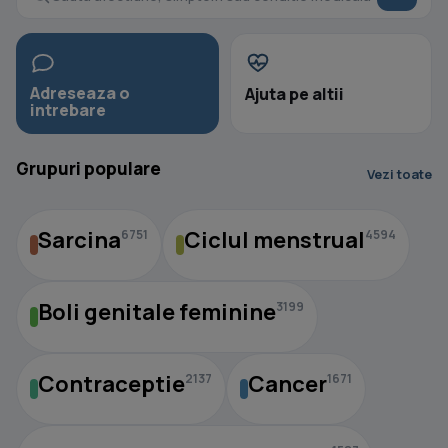
Adreseaza o
Ajuta pe altii
intrebare
Grupuri populare
Vezi toate
Sarcina
Ciclul menstrual
6751
4594
Boli genitale feminine
3199
Contraceptie
Cancer
2137
1671