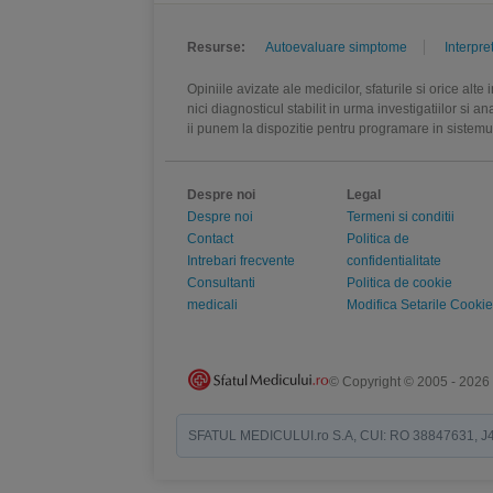
Resurse:
Autoevaluare simptome
Interpre
Opiniile avizate ale medicilor, sfaturile si orice alt
nici diagnosticul stabilit in urma investigatiilor si 
ii punem la dispozitie pentru programare in sistem
Despre noi
Legal
Despre noi
Termeni si conditii
Contact
Politica de
Intrebari frecvente
confidentialitate
Consultanti
Politica de cookie
medicali
Modifica Setarile Cookie
© Copyright © 2005 - 2026
SFATUL MEDICULUI.ro S.A, CUI: RO 38847631, J40/19