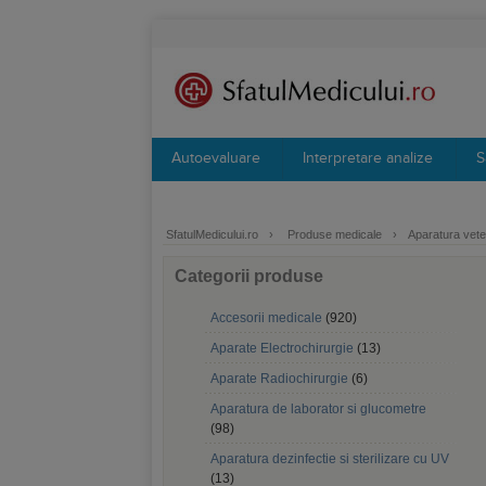
Autoevaluare
Interpretare analize
S
SfatulMedicului.ro
›
Produse medicale
›
Aparatura vete
Categorii produse
Accesorii medicale
(920)
Aparate Electrochirurgie
(13)
Aparate Radiochirurgie
(6)
Aparatura de laborator si glucometre
(98)
Aparatura dezinfectie si sterilizare cu UV
(13)