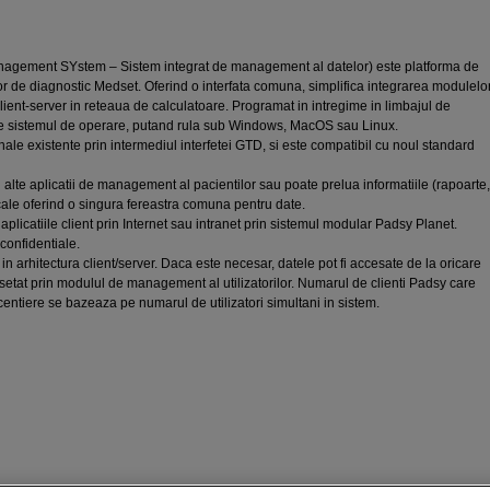
nagement SYstem – Sistem integrat de management al datelor) este platforma de
or de diagnostic Medset. Oferind o interfata comuna, simplifica integrarea modulelo
lient-server in reteaua de calculatoare. Programat in intregime in limbajul de
 sistemul de operare, putand rula sub Windows, MacOS sau Linux.
nale existente prin intermediul interfetei GTD, si este compatibil cu noul standard
lte aplicatii de management al pacientilor sau poate prelua informatiile (rapoarte,
ale oferind o singura fereastra comuna pentru date.
plicatiile client prin Internet sau intranet prin sistemul modular Padsy Planet.
confidentiale.
 in arhitectura client/server. Daca este necesar, datele pot fi accesate de la oricare
nd setat prin modulul de management al utilizatorilor. Numarul de clienti Padsy care
licentiere se bazeaza pe numarul de utilizatori simultani in sistem.