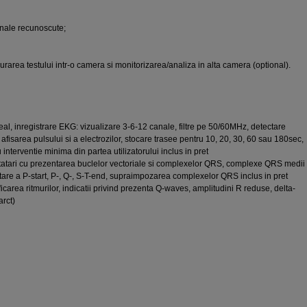
onale recunoscute;
surarea testului intr-o camera si monitorizarea/analiza in alta camera (optional).
real, inregistrare EKG: vizualizare 3-6-12 canale, filtre pe 50/60MHz, detectare
fisarea pulsului si a electrozilor, stocare trasee pentru 10, 20, 30, 60 sau 180sec,
interventie minima din partea utilizatorului inclus in pret
tatari cu prezentarea buclelor vectoriale si complexelor QRS, complexe QRS medii
editare a P-start, P-, Q-, S-T-end, supraimpozarea complexelor QRS inclus in pret
icarea ritmurilor, indicatii privind prezenta Q-waves, amplitudini R reduse, delta-
arct)