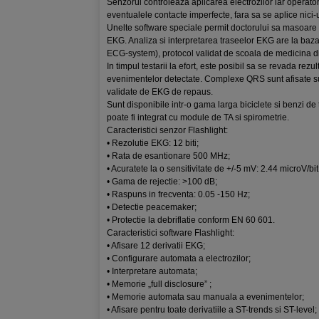
Senzorul controleaza aplicarea electrozilor iar operator
eventualele contacte imperfecte, fara sa se aplice nici-u
Unelte software speciale permit doctorului sa masoare
EKG. Analiza si interpretarea traseelor EKG are la ba
ECG-system), protocol validat de scoala de medicina 
In timpul testarii la efort, este posibil sa se revada rezu
evenimentelor detectate. Complexe QRS sunt afisate
validate de EKG de repaus.
Sunt disponibile intr-o gama larga biciclete si benzi de 
poate fi integrat cu module de TA si spirometrie.
Caracteristici senzor Flashlight:
• Rezolutie EKG: 12 biti;
• Rata de esantionare 500 MHz;
• Acuratete la o sensitivitate de +/-5 mV: 2.44 microV/bit
• Gama de rejectie: >100 dB;
• Raspuns in frecventa: 0.05 -150 Hz;
• Detectie peacemaker;
• Protectie la debriflatie conform EN 60 601.
Caracteristici software Flashlight:
• Afisare 12 derivatii EKG;
• Configurare automata a electrozilor;
• Interpretare automata;
• Memorie „full disclosure” ;
• Memorie automata sau manuala a evenimentelor;
• Afisare pentru toate derivatiile a ST-trends si ST-level;