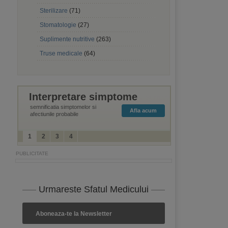
Sterilizare
(71)
Stomatologie
(27)
Suplimente nutritive
(263)
Truse medicale
(64)
Interpretare simptome
semnificatia simptomelor si
Afla acum
afectiunile probabile
1
2
3
4
Urmareste Sfatul Medicului
Aboneaza-te la Newsletter