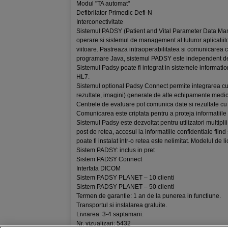
Modul "TA automat"
Defibrilator Primedic Defi-N
Interconectivitate
Sistemul PADSY (Patient and Vital Parameter Data Ma
operare si sistemul de management al tuturor aplicatiil
viitoare. Pastreaza intraoperabilitatea si comunicarea c
programare Java, sistemul PADSY este independent de
Sistemul Padsy poate fi integrat in sistemele informatio
HL7.
Sistemul optional Padsy Connect permite integrarea cu a
rezultate, imagini) generate de alte echipamente medic
Centrele de evaluare pot comunica date si rezultate cu a
Comunicarea este criptata pentru a proteja informatiile 
Sistemul Padsy este dezvoltat pentru utilizatori multiplii
post de retea, accesul la informatiile confidentiale fii
poate fi instalat intr-o retea este nelimitat. Modelul de 
Sistem PADSY: inclus in pret
Sistem PADSY Connect
Interfata DICOM
Sistem PADSY PLANET – 10 clienti
Sistem PADSY PLANET – 50 clienti
Termen de garantie: 1 an de la punerea in functiune.
Transportul si instalarea gratuite.
Livrarea: 3-4 saptamani.
Nr. vizualizari: 5432