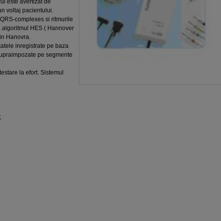
ul este avertizat de
n voltaj pacientului.
 QRS-complexes si ritmurile
za algoritmul HES ( Hannover
din Hanovra.
ltatele inregistrate pe baza
 supraimpozate pe segmente
testare la efort. Sistemul
;