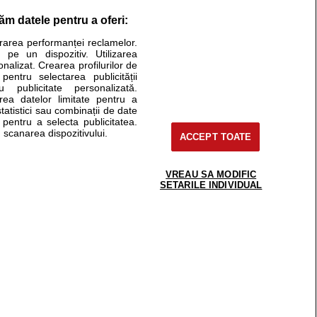
răm datele pentru a oferi:
urarea performanței reclamelor.
Stiri medicale
 pe un dispozitiv. Utilizarea
onalizat. Crearea profilurilor de
ucational. Ele nu pot substitui consultul medical direct si
 pentru selectarea publicității
u publicitate personalizată.
a consultati fie medicul Dvs., fie unul dintre medicii pe care
area datelor limitate pentru a
statistici sau combinații de date
e pentru a selecta publicitatea.
 scanarea dispozitivului.
ACCEPT TOATE
tru pacient
nici si cabinete
uta medic
VREAU SA MODIFIC
support@sfatulmedicului.ro
SETARILE INDIVIDUAL
reaba un medic
0374 109 268
deoConsult
ckmed - programari
dic
 Spatiul E6-11, etaj 6, sector 2, cod 021901