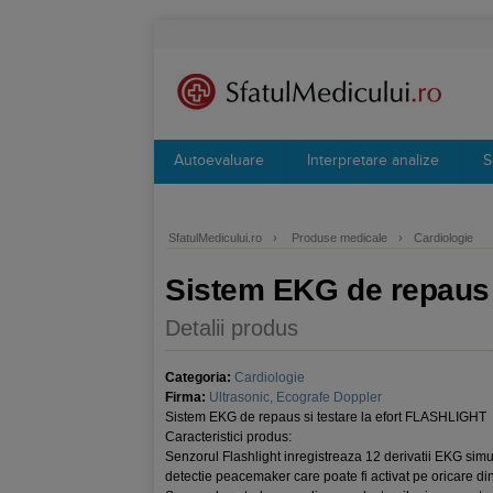
Autoevaluare
Interpretare analize
S
SfatulMedicului.ro
›
Produse medicale
›
Cardiologie
Sistem EKG de repaus 
Detalii produs
Categoria:
Cardiologie
Firma:
Ultrasonic, Ecografe Doppler
Sistem EKG de repaus si testare la efort FLASHLIGHT
Caracteristici produs:
Senzorul Flashlight inregistreaza 12 derivatii EKG sim
detectie peacemaker care poate fi activat pe oricare din