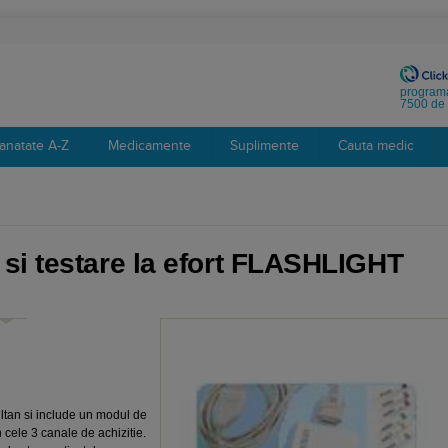
programa
7500 de 
anatate A-Z
Medicamente
Suplimente
Cauta medic
si testare la efort FLASHLIGHT
ultan si include un modul de
 cele 3 canale de achizitie.