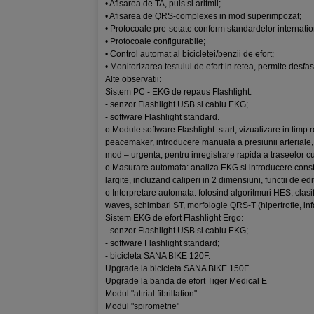
• Afisarea de TA, puls si aritmii;
• Afisarea de QRS-complexes in mod superimpozat;
• Protocoale pre-setate conform standardelor internati
• Protocoale configurabile;
• Control automat al bicicletei/benzii de efort;
• Monitorizarea testului de efort in retea, permite desfa
Alte observatii:
Sistem PC - EKG de repaus Flashlight:
- senzor Flashlight USB si cablu EKG;
- software Flashlight standard.
o Module software Flashlight: start, vizualizare in timp 
peacemaker, introducere manuala a presiunii arteriale, a
mod – urgenta, pentru inregistrare rapida a traseelor cu 
o Masurare automata: analiza EKG si introducere cons
largite, incluzand caliperi in 2 dimensiuni, functii de 
o Interpretare automata: folosind algoritmuri HES, clasif
waves, schimbari ST, morfologie QRS-T (hipertrofie, inf
Sistem EKG de efort Flashlight Ergo:
- senzor Flashlight USB si cablu EKG;
- software Flashlight standard;
- bicicleta SANA BIKE 120F.
Upgrade la bicicleta SANA BIKE 150F
Upgrade la banda de efort Tiger Medical E
Modul "attrial fibrillation"
Modul "spirometrie"