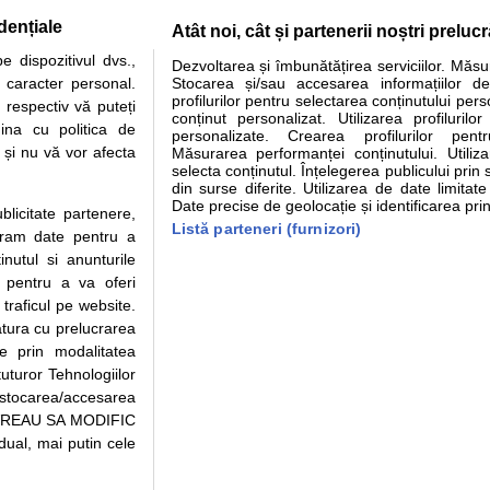
dențiale
Atât noi, cât și partenerii noștri preluc
 dispozitivul dvs.,
Dezvoltarea și îmbunătățirea serviciilor. Măs
tare analize
Specialitati medicale
Boli si afectiuni
Calculatoare
u caracter personal.
Stocarea și/sau accesarea informațiilor de
profilurilor pentru selectarea conținutului pers
 respectiv vă puteți
e informatii despre sanatate disponibile pe sfatulmedicului.ro au scop informativ si ed
conținut personalizat. Utilizarea profilurilor
ina cu politica de
personalizate. Crearea profilurilor pentr
analizelor medicale. Va sfatuim, ca pe langa informatia primita pe sfatulmedicului.ro s
i și nu vă vor afecta
Măsurarea performanței conținutului. Utiliz
ul de programari la medic Clickmed.
selecta conținutul. Înțelegerea publicului prin 
din surse diferite. Utilizarea de date limitat
Date precise de geolocație și identificarea prin
ublicitate partenere,
Drepturile consumatorului
Parteneri
Pen
Listă parteneri (furnizori)
ucram date pentru a
Protectia consumatorilor - ANPC
Inscriere clinica
Cli
nutul si anunturile
Solutionarea Alternativa a
Creaza cont medic
Ca
., pentru a va oferi
Litigiilor
Int
 traficul pe website.
Info consumator: 0800.080.999
Vi
atura cu prelucrarea
Parte din Grupul
Formulare europene - CNAS
Cli
te prin modalitatea
Ministerul Sanatatii - ANMDM
me
uturor Tehnologiilor
a stocarea/accesarea
pe “VREAU SA MODIFIC
ual, mai putin cele
95/2018, cu sediul in Bucuresti, Bulevardul Pierre de Coubertin, Office Building,