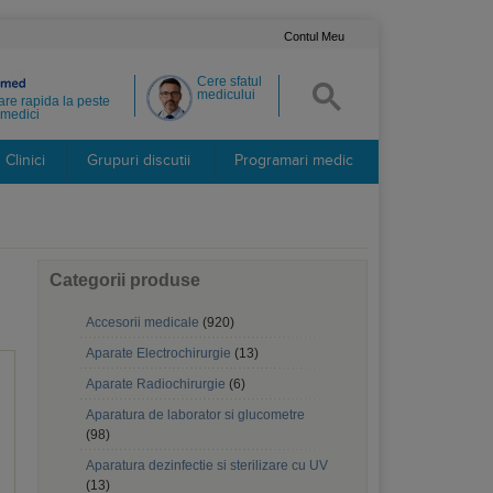
Contul Meu
Cere sfatul
medicului
re rapida la peste
medici
Clinici
Grupuri discutii
Programari medic
Categorii produse
Accesorii medicale
(920)
Aparate Electrochirurgie
(13)
Aparate Radiochirurgie
(6)
Aparatura de laborator si glucometre
(98)
Aparatura dezinfectie si sterilizare cu UV
(13)