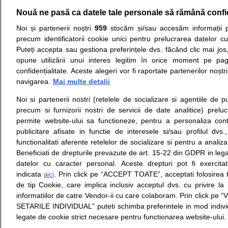
06 August 2026
Nouă ne pasă ca datele tale personale să rămână confi
Noi și partenerii noștri
959
stocăm și/sau accesăm informații pe
Resurse:
Autoevaluare simptome
Interpre
precum identificatorii cookie unici pentru prelucrarea datelor c
Puteți accepta sau gestiona preferințele dvs. făcând clic mai jos,
Opiniile avizate ale medicilor, sfaturile si orice alt
opune utilizării unui interes legitim în orice moment pe pag
nici diagnosticul stabilit in urma investigatiilor si 
confidențialitate. Aceste alegeri vor fi raportate partenerilor noștr
ii punem la dispozitie pentru programare in sistem
navigarea.
Mai multe detalii
Noi si partenerii nostri (retelele de socializare si agentiile de p
Despre noi
Legal
precum si furnizorii nostri de servicii de date analitice) prel
Despre noi
Termeni si conditii
permite website-ului sa functioneze, pentru a personaliza conti
Contact
Politica de
publicitare afisate in functie de interesele si/sau profilul dvs
Intrebari frecvente
confidentialitate
functionalitati aferente retelelor de socializare si pentru a analiza
Consultanti
Politica de cookie
Beneficiati de drepturile prevazute de art. 15-22 din GDPR in leg
medicali
Modifica Setarile Cookie
datelor cu caracter personal. Aceste drepturi pot fi exercita
indicata
. Prin click pe “ACCEPT TOATE”, acceptati folosirea t
aici
de tip Cookie, care implica inclusiv acceptul dvs. cu privire l
© Copyright © 2005 - 2026
informatiilor de catre Vendor-ii cu care colaboram. Prin click 
SETARILE INDIVIDUAL” puteti schimba preferintele in mod individ
SFATUL MEDICULUI.ro S.A, CUI: RO 38847631, J40/19
legate de cookie strict necesare pentru functionarea website-ului.