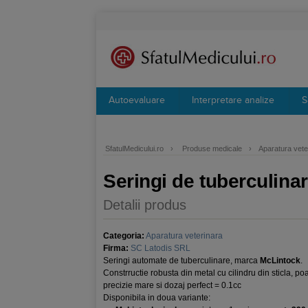
Autoevaluare
Interpretare analize
S
SfatulMedicului.ro
›
Produse medicale
›
Aparatura vete
Seringi de tuberculina
Detalii produs
Categoria:
Aparatura veterinara
Firma:
SC Latodis SRL
Seringi automate de tuberculinare, marca
McLintock
.
Constrructie robusta din metal cu cilindru din sticla, poat
precizie mare si dozaj perfect = 0.1cc
Disponibila in doua variante: