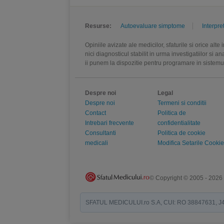
Resurse:
Autoevaluare simptome
Interpre
Opiniile avizate ale medicilor, sfaturile si orice alt
nici diagnosticul stabilit in urma investigatiilor si 
ii punem la dispozitie pentru programare in sistem
Despre noi
Legal
Despre noi
Termeni si conditii
Contact
Politica de
Intrebari frecvente
confidentialitate
Consultanti
Politica de cookie
medicali
Modifica Setarile Cookie
© Copyright © 2005 - 2026
SFATUL MEDICULUI.ro S.A, CUI: RO 38847631, J40/19