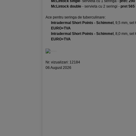
McLintock single
- servieta cu 1 seringa -
pret: 29
McLintock double
- servieta cu 2 seringi -
pret 56
Ace pentru seringa de tuberculinare:
Intradermal Short Points - Schimmel
, 9,5 mm, set 
EURO+TVA
Intradermal Short Points - Schimmel
, 8,0 mm, set 
EURO+TVA
Nr. vizualizari: 12184
06 August 2026