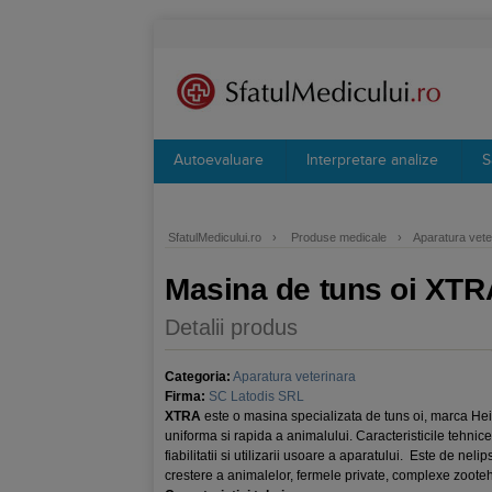
Autoevaluare
Interpretare analize
S
SfatulMedicului.ro
›
Produse medicale
›
Aparatura vete
Masina de tuns oi XTR
Detalii produs
Categoria:
Aparatura veterinara
Firma:
SC Latodis SRL
XTRA
este o masina specializata de tuns oi, marca Hei
uniforma si rapida a animalului. Caracteristicile tehni
fiabilitatii si utilizarii usoare a aparatului. Este de neli
crestere a animalelor, fermele private, complexe zooteh