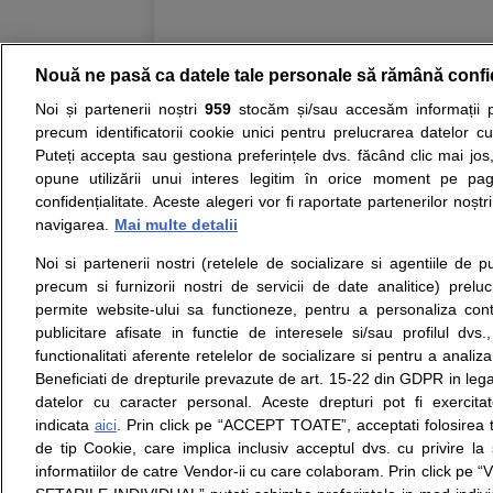
Nouă ne pasă ca datele tale personale să rămână confi
Noi și partenerii noștri
959
stocăm și/sau accesăm informații pe
Resurse:
Autoevaluare simptome
Interpre
precum identificatorii cookie unici pentru prelucrarea datelor c
Puteți accepta sau gestiona preferințele dvs. făcând clic mai jos,
Opiniile avizate ale medicilor, sfaturile si orice alt
opune utilizării unui interes legitim în orice moment pe pag
nici diagnosticul stabilit in urma investigatiilor si 
confidențialitate. Aceste alegeri vor fi raportate partenerilor noștr
ii punem la dispozitie pentru programare in sistem
navigarea.
Mai multe detalii
Noi si partenerii nostri (retelele de socializare si agentiile de p
Despre noi
Legal
precum si furnizorii nostri de servicii de date analitice) prel
Despre noi
Termeni si conditii
permite website-ului sa functioneze, pentru a personaliza conti
Contact
Politica de
publicitare afisate in functie de interesele si/sau profilul dvs
Intrebari frecvente
confidentialitate
functionalitati aferente retelelor de socializare si pentru a analiza
Consultanti
Politica de cookie
Beneficiati de drepturile prevazute de art. 15-22 din GDPR in leg
medicali
Modifica Setarile Cookie
datelor cu caracter personal. Aceste drepturi pot fi exercita
indicata
. Prin click pe “ACCEPT TOATE”, acceptati folosirea t
aici
de tip Cookie, care implica inclusiv acceptul dvs. cu privire l
© Copyright © 2005 - 2026
informatiilor de catre Vendor-ii cu care colaboram. Prin click 