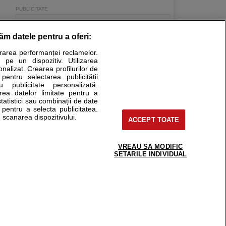
răm datele pentru a oferi:
urarea performanței reclamelor.
Stiri medicale
 pe un dispozitiv. Utilizarea
onalizat. Crearea profilurilor de
ucational. Ele nu pot substitui consultul medical direct si
 pentru selectarea publicității
u publicitate personalizată.
a consultati fie medicul Dvs., fie unul dintre medicii pe care
area datelor limitate pentru a
statistici sau combinații de date
e pentru a selecta publicitatea.
 scanarea dispozitivului.
ACCEPT TOATE
tru pacient
nici si cabinete
uta medic
VREAU SA MODIFIC
support@sfatulmedicului.ro
SETARILE INDIVIDUAL
reaba un medic
0374 109 268
deoConsult
ckmed - programari
dic