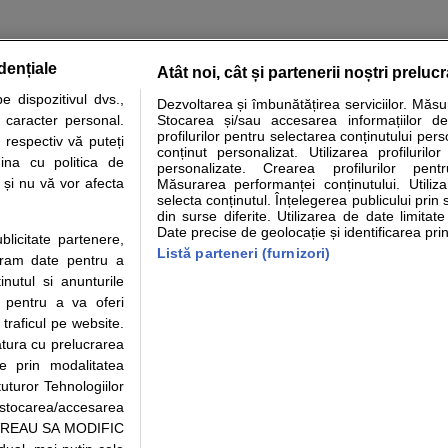
dențiale
Atât noi, cât și partenerii noștri preluc
 dispozitivul dvs.,
Dezvoltarea și îmbunătățirea serviciilor. Măs
tare analize
Specialitati medicale
Boli si afectiuni
Calculatoare
u caracter personal.
Stocarea și/sau accesarea informațiilor de
profilurilor pentru selectarea conținutului pers
 respectiv vă puteți
e informatii despre sanatate disponibile pe sfatulmedicului.ro au scop informativ si ed
conținut personalizat. Utilizarea profilurilor
ina cu politica de
personalizate. Crearea profilurilor pentr
analizelor medicale. Va sfatuim, ca pe langa informatia primita pe sfatulmedicului.ro s
i și nu vă vor afecta
Măsurarea performanței conținutului. Utiliz
ul de programari la medic Clickmed.
selecta conținutul. Înțelegerea publicului prin 
din surse diferite. Utilizarea de date limitat
Date precise de geolocație și identificarea prin
ublicitate partenere,
Drepturile consumatorului
Parteneri
Pen
Listă parteneri (furnizori)
ucram date pentru a
Protectia consumatorilor - ANPC
Inscriere clinica
Cli
nutul si anunturile
Solutionarea Alternativa a
Creaza cont medic
Ca
., pentru a va oferi
Litigiilor
Int
 traficul pe website.
Info consumator: 0800.080.999
Vi
atura cu prelucrarea
Parte din Grupul
Formulare europene - CNAS
Cli
te prin modalitatea
Ministerul Sanatatii - ANMDM
me
uturor Tehnologiilor
a stocarea/accesarea
pe “VREAU SA MODIFIC