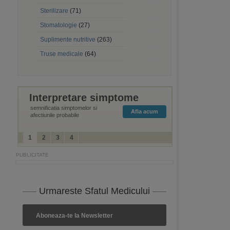
Sterilizare
(71)
Stomatologie
(27)
Suplimente nutritive
(263)
Truse medicale
(64)
Interpretare simptome
semnificatia simptomelor si
Afla acum
afectiunile probabile
1
2
3
4
Urmareste Sfatul Medicului
Aboneaza-te la Newsletter