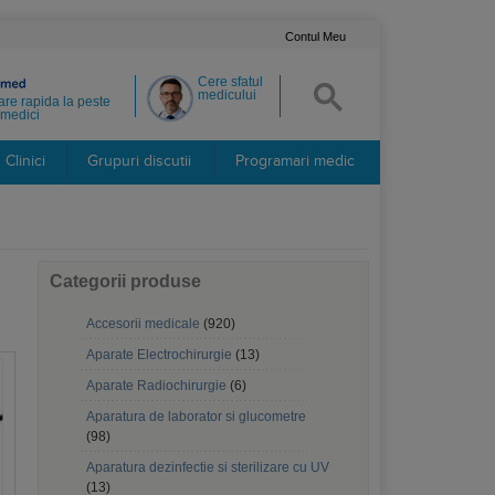
Contul Meu
Cere sfatul
medicului
re rapida la peste
medici
Clinici
Grupuri discutii
Programari medic
Categorii produse
Accesorii medicale
(920)
Aparate Electrochirurgie
(13)
Aparate Radiochirurgie
(6)
Aparatura de laborator si glucometre
(98)
Aparatura dezinfectie si sterilizare cu UV
(13)