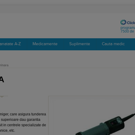
programa
7500 de 
anatate A-Z
Medicamente
Suplimente
Cauta medic
rinara
A
niger, care asigura tunderea
ce superioare dau garantia
psit in centrele specializate de
nice, etc.