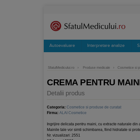
Autoevaluare
Interpretare analize
S
SfatulMedicului.ro
›
Produse medicale
›
Cosmetice si p
CREMA PENTRU MAINI
Detalii produs
Categoria:
Cosmetice si produse de curatat
Firma:
ALAI Cosmetice
Ingrijire delicata pentru maini, cu extracte naturale din 
Mainile tale vor simti schimbarea, fiind hidratate si prot
Nr. vizualizari: 2551