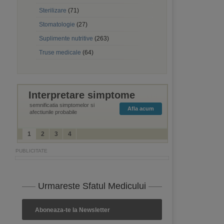
Sterilizare
(71)
Stomatologie
(27)
Suplimente nutritive
(263)
Truse medicale
(64)
Interpretare simptome
semnificatia simptomelor si
Afla acum
afectiunile probabile
1
2
3
4
Urmareste Sfatul Medicului
Aboneaza-te la Newsletter