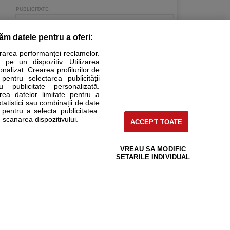
răm datele pentru a oferi:
urarea performanței reclamelor.
Stiri medicale
 pe un dispozitiv. Utilizarea
onalizat. Crearea profilurilor de
ucational. Ele nu pot substitui consultul medical direct si
 pentru selectarea publicității
u publicitate personalizată.
a consultati fie medicul Dvs., fie unul dintre medicii pe care
area datelor limitate pentru a
statistici sau combinații de date
e pentru a selecta publicitatea.
 scanarea dispozitivului.
ACCEPT TOATE
tru pacient
nici si cabinete
uta medic
VREAU SA MODIFIC
support@sfatulmedicului.ro
SETARILE INDIVIDUAL
reaba un medic
0374 109 268
deoConsult
ckmed - programari
dic