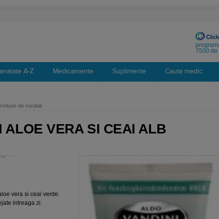
programa
7500 de 
anatate A-Z
Medicamente
Suplimente
Cauta medic
roduse de curatat
 ALOE VERA SI CEAI ALB
aloe vera si ceai verde.
ejate intreaga zi.