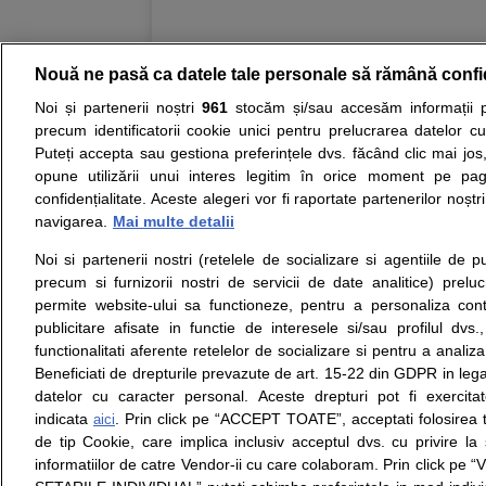
Nouă ne pasă ca datele tale personale să rămână confi
Noi și partenerii noștri
961
stocăm și/sau accesăm informații pe
Resurse:
Autoevaluare simptome
Interpre
precum identificatorii cookie unici pentru prelucrarea datelor c
Puteți accepta sau gestiona preferințele dvs. făcând clic mai jos,
Opiniile avizate ale medicilor, sfaturile si orice alt
opune utilizării unui interes legitim în orice moment pe pag
nici diagnosticul stabilit in urma investigatiilor si 
confidențialitate. Aceste alegeri vor fi raportate partenerilor noștr
ii punem la dispozitie pentru programare in sistem
navigarea.
Mai multe detalii
Noi si partenerii nostri (retelele de socializare si agentiile de p
Despre noi
Legal
precum si furnizorii nostri de servicii de date analitice) prel
Despre noi
Termeni si conditii
permite website-ului sa functioneze, pentru a personaliza conti
Contact
Politica de
publicitare afisate in functie de interesele si/sau profilul dvs
Intrebari frecvente
confidentialitate
functionalitati aferente retelelor de socializare si pentru a analiza
Consultanti
Politica de cookie
Beneficiati de drepturile prevazute de art. 15-22 din GDPR in leg
medicali
Modifica Setarile Cookie
datelor cu caracter personal. Aceste drepturi pot fi exercita
indicata
. Prin click pe “ACCEPT TOATE”, acceptati folosirea t
aici
de tip Cookie, care implica inclusiv acceptul dvs. cu privire l
© Copyright © 2005 - 2026
informatiilor de catre Vendor-ii cu care colaboram. Prin click 