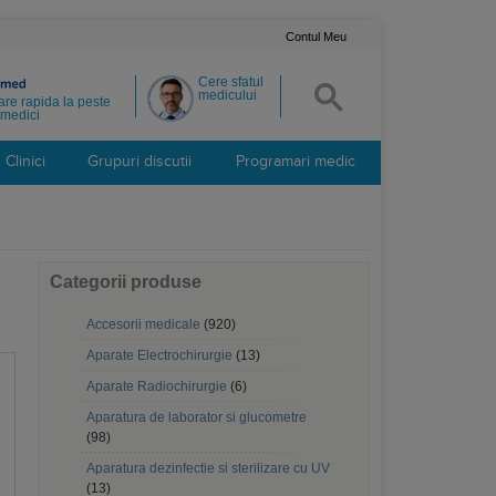
Contul Meu
Cere sfatul
medicului
re rapida la peste
medici
Clinici
Grupuri discutii
Programari medic
Categorii produse
Accesorii medicale
(920)
Aparate Electrochirurgie
(13)
Aparate Radiochirurgie
(6)
Aparatura de laborator si glucometre
(98)
Aparatura dezinfectie si sterilizare cu UV
(13)