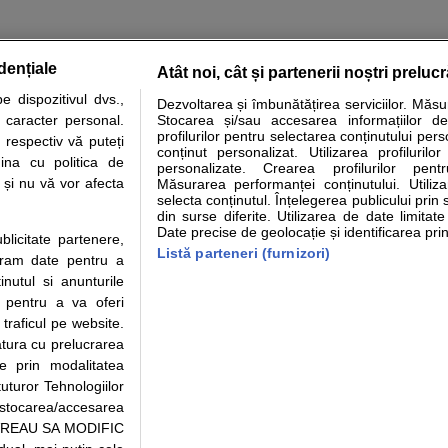
dențiale
Atât noi, cât și partenerii noștri preluc
 dispozitivul dvs.,
Dezvoltarea și îmbunătățirea serviciilor. Măs
tare analize
Specialitati medicale
Boli si afectiuni
Calculatoare
u caracter personal.
Stocarea și/sau accesarea informațiilor de
profilurilor pentru selectarea conținutului pers
 respectiv vă puteți
e informatii despre sanatate disponibile pe sfatulmedicului.ro au scop informativ si ed
conținut personalizat. Utilizarea profilurilor
ina cu politica de
personalizate. Crearea profilurilor pentr
analizelor medicale. Va sfatuim, ca pe langa informatia primita pe sfatulmedicului.ro s
i și nu vă vor afecta
Măsurarea performanței conținutului. Utiliz
ul de programari la medic Clickmed.
selecta conținutul. Înțelegerea publicului prin 
din surse diferite. Utilizarea de date limitat
Date precise de geolocație și identificarea prin
ublicitate partenere,
Drepturile consumatorului
Parteneri
Pen
Listă parteneri (furnizori)
ucram date pentru a
Protectia consumatorilor - ANPC
Inscriere clinica
Cli
nutul si anunturile
Solutionarea Alternativa a
Creaza cont medic
Ca
., pentru a va oferi
Litigiilor
Int
 traficul pe website.
Info consumator: 0800.080.999
Vi
atura cu prelucrarea
Parte din Grupul
Formulare europene - CNAS
Cli
te prin modalitatea
Ministerul Sanatatii - ANMDM
me
uturor Tehnologiilor
a stocarea/accesarea
pe “VREAU SA MODIFIC