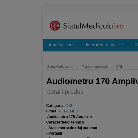
Autoevaluare
Interpretare analize
S
SfatulMedicului.ro
›
Produse medicale
›
ORL
Audiometru 170 Ampli
Detalii produs
Categoria:
ORL
Firma:
TOTALMED
Audiometru 170 Amplivox
Caracteristici tehnice
- Audiometru de triaj automat
- P
ortabil