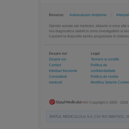
Resurse:
Autoevaluare simptome
Interpre
Opiniile avizate ale medicilor, sfaturile si orice alt
nici diagnosticul stabilit in urma investigatiilor si 
ii punem la dispozitie pentru programare in sistem
Despre noi
Legal
Despre noi
Termeni si conditii
Contact
Politica de
Intrebari frecvente
confidentialitate
Consultanti
Politica de cookie
medicali
Modifica Setarile Cookie
© Copyright © 2005 - 2026
SFATUL MEDICULUI.ro S.A, CUI: RO 38847631, J40/19