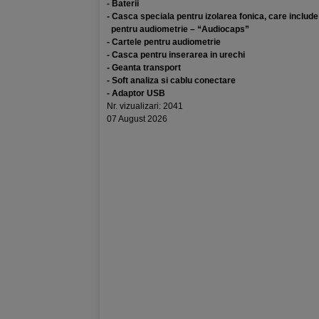
- Baterii
- Casca speciala pentru izolarea fonica, care includ
pentru audiometrie – “Audiocaps”
- Cartele pentru audiometrie
- Casca pentru inserarea in urechi
- Geanta transport
- Soft analiza si cablu conectare
- Adaptor USB
Nr. vizualizari: 2041
07 August 2026