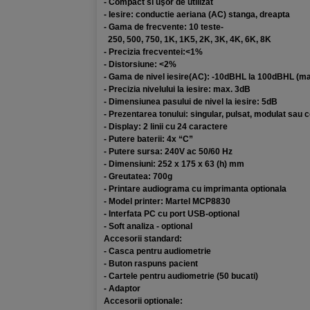
-
Compact si uşor de utilizat
- Iesire: conductie aeriana (AC) stanga, dreapta
- Gama de frecvente: 10 teste-
250, 500, 750, 1K, 1K5, 2K, 3K, 4K, 6K, 8K
- Precizia frecventei:<1%
- Distorsiune: <2%
- Gama de nivel iesire(AC): -10dBHL la 100dBHL (m
- Precizia nivelului la iesire: max. 3dB
- Dimensiunea pasului de nivel la iesire: 5dB
- Prezentarea tonului: singular, pulsat, modulat sau 
- Display: 2 linii cu 24 caractere
- Putere baterii: 4x “C”
- Putere sursa: 240V ac 50/60 Hz
- Dimensiuni: 252 x 175 x 63 (h) mm
- Greutatea: 700g
- Printare audiograma cu imprimanta optionala
- Model printer: Martel MCP8830
- Interfata PC cu port USB-optional
-
Soft analiza - optional
Accesorii standard:
- Casca pentru audiometrie
- Buton raspuns pacient
- Cartele pentru audiometrie (50 bucati)
- Adaptor
Accesorii optionale: