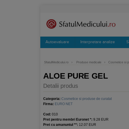
Autoevaluare
Interpretare analize
S
SfatulMedicului.ro
›
Produse medicale
›
Cosmetice si p
ALOE PURE GEL
Detalii produs
Categoria:
Cosmetice si produse de curatat
Firma:
EURO NET
Cod:
010
Pret pentru membri Euronet *:
9.28 EUR
Pret cu amanuntul **:
12.07 EUR