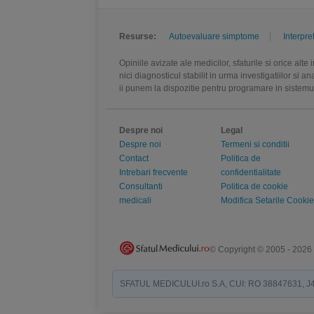
Resurse:
Autoevaluare simptome
Interpre
Opiniile avizate ale medicilor, sfaturile si orice alt
nici diagnosticul stabilit in urma investigatiilor si 
ii punem la dispozitie pentru programare in sistem
Despre noi
Legal
Despre noi
Termeni si conditii
Contact
Politica de
Intrebari frecvente
confidentialitate
Consultanti
Politica de cookie
medicali
Modifica Setarile Cookie
© Copyright © 2005 - 2026
SFATUL MEDICULUI.ro S.A, CUI: RO 38847631, J40/19