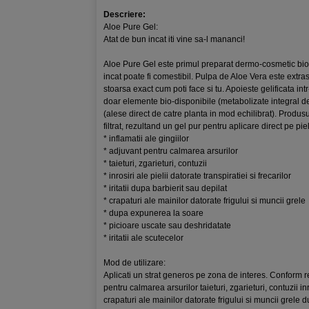
Descriere:
Aloe Pure Gel:
Atat de bun incat iti vine sa-l mananci!
Aloe Pure Gel este primul preparat dermo-cosmetic bio-
incat poate fi comestibil. Pulpa de Aloe Vera este extra
stoarsa exact cum poti face si tu. Apoieste gelificata in
doar elemente bio-disponibile (metabolizate integral de
(alese direct de catre planta in mod echilibrat). Produs
filtrat, rezultand un gel pur pentru aplicare direct pe p
* inflamatii ale gingiilor
* adjuvant pentru calmarea arsurilor
* taieturi, zgarieturi, contuzii
* inrosiri ale pielii datorate transpiratiei si frecarilor
* iritatii dupa barbierit sau depilat
* crapaturi ale mainilor datorate frigului si muncii grele
* dupa expunerea la soare
* picioare uscate sau deshridatate
* iritatii ale scutecelor
Mod de utilizare:
Aplicati un strat generos pe zona de interes. Conform re
pentru calmarea arsurilor taieturi, zgarieturi, contuzii inro
crapaturi ale mainilor datorate frigului si muncii grele 