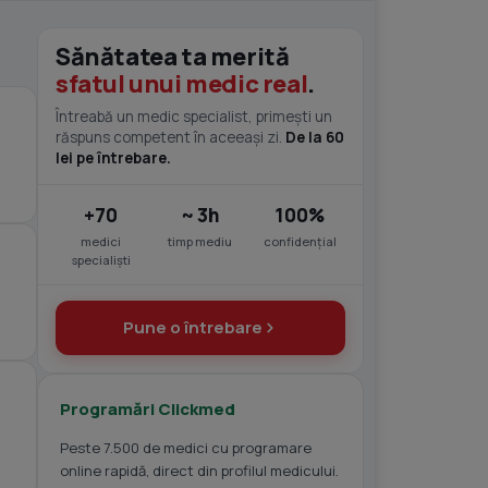
Sănătatea ta merită
sfatul unui medic real
.
Întreabă un medic specialist, primești un
răspuns competent în aceeași zi.
De la 60
lei pe întrebare.
+70
~ 3h
100%
medici
timp mediu
confidențial
specialiști
Pune o întrebare
Programări Clickmed
Peste 7.500 de medici cu programare
online rapidă, direct din profilul medicului.