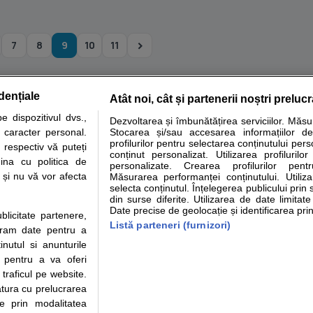
7
8
9
10
11
dențiale
Atât noi, cât și partenerii noștri preluc
tare analize
Specialitati medicale
Boli si afectiuni
Calculatoare
 dispozitivul dvs.,
Dezvoltarea și îmbunătățirea serviciilor. Măs
u caracter personal.
Stocarea și/sau accesarea informațiilor de
e informatii despre sanatate disponibile pe sfatulmedicului.ro au scop informativ si ed
profilurilor pentru selectarea conținutului pers
 respectiv vă puteți
analizelor medicale. Va sfatuim, ca pe langa informatia primita pe sfatulmedicului.ro s
conținut personalizat. Utilizarea profilurilor
ina cu politica de
personalizate. Crearea profilurilor pentr
ul de programari la medic Clickmed.
i și nu vă vor afecta
Măsurarea performanței conținutului. Utiliz
selecta conținutul. Înțelegerea publicului prin 
din surse diferite. Utilizarea de date limitat
Drepturile consumatorului
Parteneri
Pen
Date precise de geolocație și identificarea prin
ublicitate partenere,
Protectia consumatorilor -
Inscriere clinica
Cli
Listă parteneri (furnizori)
ucram date pentru a
ANPC
Creaza cont medic
Cau
nutul si anunturile
Solutionarea Alternativa a
Int
., pentru a va oferi
Litigiilor
Vid
 traficul pe website.
Parte din Grupul
Info consumator: 0800.080.999
Cli
atura cu prelucrarea
Formulare europene - CNAS
me
te prin modalitatea
Ministerul Sanatatii - ANMDM