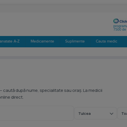
programa
7500 de 
anatate A-Z
Medicamente
Suplimente
Cauta medic
— caută după nume, specialitate sau oraș. La medicii
line direct.