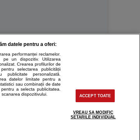
răm datele pentru a oferi:
Stiri medicale
urarea performanței reclamelor.
 pe un dispozitiv. Utilizarea
ucational. Ele nu pot substitui consultul medical direct si
onalizat. Crearea profilurilor de
a consultati fie medicul Dvs., fie unul dintre medicii pe care
 pentru selectarea publicității
u publicitate personalizată.
area datelor limitate pentru a
statistici sau combinații de date
e pentru a selecta publicitatea.
tru pacient
 scanarea dispozitivului.
ACCEPT TOATE
nici si cabinete
ta medic
reaba un medic
VREAU SA MODIFIC
support@sfatulmedicului.ro
SETARILE INDIVIDUAL
eoConsult
0374 109 268
ckmed - programari
dic