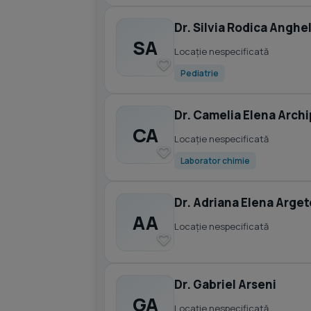
Dr. Silvia Rodica Anghe
SA
Locație nespecificată
Pediatrie
Dr. Camelia Elena Archi
CA
Locație nespecificată
Laborator chimie
Dr. Adriana Elena Arge
AA
Locație nespecificată
Dr. Gabriel Arseni
GA
Locație nespecificată