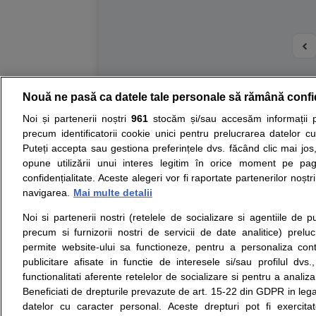
Nouă ne pasă ca datele tale personale să rămână confi
Resurse:
Autoevaluare simptome
Interpre
Noi și partenerii noștri
961
stocăm și/sau accesăm informații pe
precum identificatorii cookie unici pentru prelucrarea datelor c
Opiniile avizate ale medicilor, sfaturile si orice alt
Puteți accepta sau gestiona preferințele dvs. făcând clic mai jos,
nici diagnosticul stabilit in urma investigatiilor si 
opune utilizării unui interes legitim în orice moment pe pag
ii punem la dispozitie pentru programare in sistem
confidențialitate. Aceste alegeri vor fi raportate partenerilor noștr
navigarea.
Mai multe detalii
Despre noi
Legal
Noi si partenerii nostri (retelele de socializare si agentiile de p
Despre noi
Termeni si conditii
precum si furnizorii nostri de servicii de date analitice) prel
Contact
Politica de
permite website-ului sa functioneze, pentru a personaliza conti
Intrebari frecvente
confidentialitate
publicitare afisate in functie de interesele si/sau profilul dvs
Consultanti
Politica de cookie
functionalitati aferente retelelor de socializare si pentru a analiza
medicali
Modifica Setarile Cookie
Beneficiati de drepturile prevazute de art. 15-22 din GDPR in leg
datelor cu caracter personal. Aceste drepturi pot fi exercita