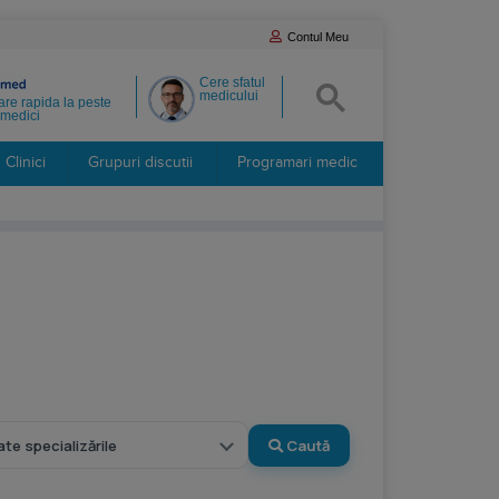
Contul Meu
Cere sfatul
medicului
re rapida la peste
medici
Clinici
Grupuri discutii
Programari medic
Caută