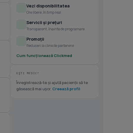
Vezi disponibilitatea
Ore libere, în timp real
Servicii și prețuri
Transparent, înainte de programare
Promoții
Reduceri la clinicile partenere
Cum funcționează Clickmed
EȘTI MEDIC?
Înregistrează-te și ajută pacienții să te
găsească mai ușor.
Creează profil