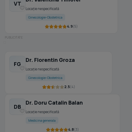
VT
Locație nespecificată
Ginecologie-Obstetrica
4.9
(5)
Dr. Florentin Groza
FG
Locație nespecificată
Ginecologie-Obstetrica
2.5
(4)
Dr. Doru Catalin Balan
DB
Locație nespecificată
Medicina generala
4.8
(3)