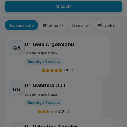
Caută
Recomandate
Rating 4+
Disponibil
Întrebări
Dr. Gelu Argetoianu
GA
Locație nespecificată
Ginecologie-Obstetrica
5.0
(6)
Dr. Gabriela Guli
GG
Locație nespecificată
Ginecologie-Obstetrica
2.9
(6)
Dr. Valentina Timofei