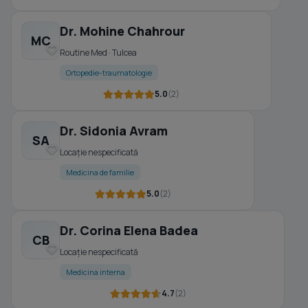
Dr. Mohine Chahrour
MC
Routine Med · Tulcea
Ortopedie-traumatologie
5.0
(2)
Dr. Sidonia Avram
SA
Locație nespecificată
Medicina de familie
5.0
(2)
Dr. Corina Elena Badea
CB
Locație nespecificată
Medicina interna
4.7
(2)