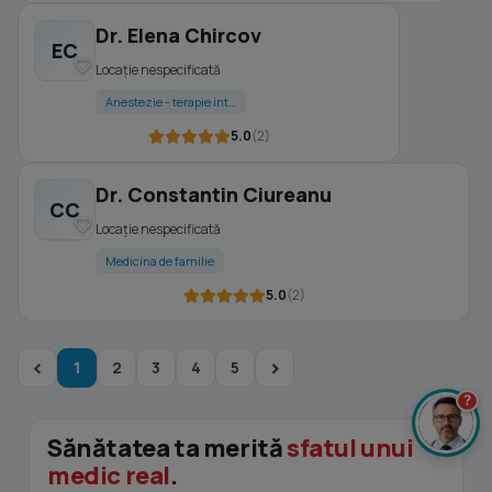
Dr. Elena Chircov
EC
Locație nespecificată
Anestezie - terapie int…
5.0
(2)
Dr. Constantin Ciureanu
CC
Locație nespecificată
Medicina de familie
5.0
(2)
1
2
3
4
5
?
Sănătatea ta merită
sfatul unui
medic real
.