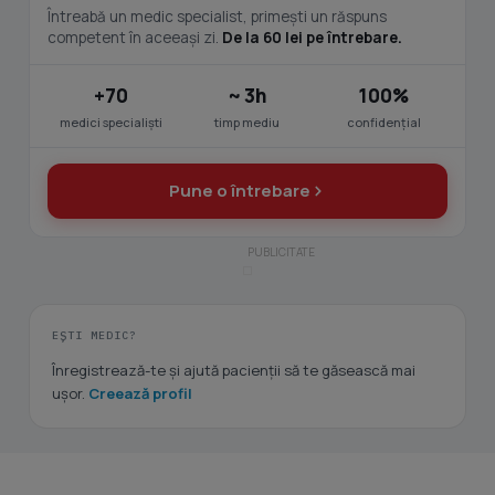
Întreabă un medic specialist, primești un răspuns
competent în aceeași zi.
De la 60 lei pe întrebare.
+70
~ 3h
100%
medici specialiști
timp mediu
confidențial
Pune o întrebare
EȘTI MEDIC?
Înregistrează-te și ajută pacienții să te găsească mai
ușor.
Creează profil