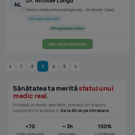
Dr. Nicolae Lungu
NL
Centrul medical ReumaDiagnostic - Str Movilei · Galati
Chirurgie vasculara
Programare online
Vezi disponibilitate
1
2
3
4
5
Sănătatea ta merită
sfatul unui
medic real
.
Întreabă un medic specialist, primești un răspuns
competent în aceeași zi.
De la 60 lei pe întrebare.
+70
~ 3h
100%
medici specialiști
timp mediu
confidențial