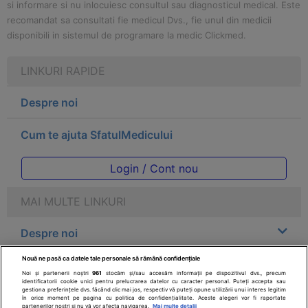
si informare si nu inlocuiesc consultul sau diagnosticul medical. Este
recomandat sa consultati fie medicul Dvs., fie unul din medicii
disponibili in sistemul de programare la medic Clickmed.
LINKURI RAPIDE
Despre noi
Cum te ajuta SfatulMedicului
Login / Cont nou
MAI MULTE LINKURI
Despre noi
Nouă ne pasă ca datele tale personale să rămână confidențiale
Legal
Noi și partenerii noștri
961
stocăm și/sau accesăm informații pe dispozitivul dvs., precum
identificatorii cookie unici pentru prelucrarea datelor cu caracter personal. Puteți accepta sau
gestiona preferințele dvs. făcând clic mai jos, respectiv vă puteți opune utilizării unui interes legitim
Drepturile consumatorului
în orice moment pe pagina cu politica de confidențialitate. Aceste alegeri vor fi raportate
partenerilor noștri și nu vă vor afecta navigarea.
Mai multe detalii