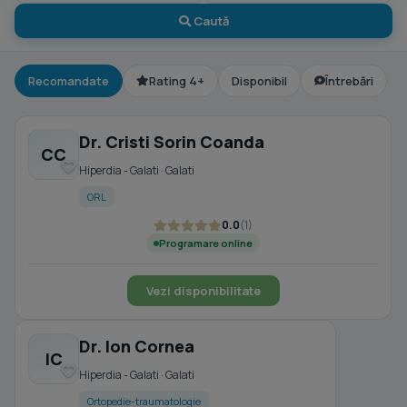
Caută
Recomandate
Rating 4+
Disponibil
Întrebări
Dr. Cristi Sorin Coanda
CC
Hiperdia - Galati · Galati
ORL
0.0
(1)
Programare online
Vezi disponibilitate
Dr. Ion Cornea
IC
Hiperdia - Galati · Galati
Ortopedie-traumatologie