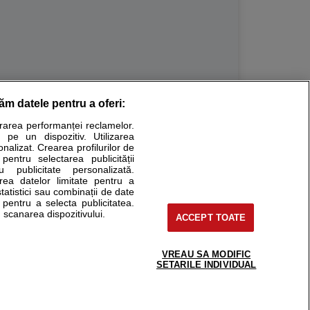
răm datele pentru a oferi:
Stiri medicale
urarea performanței reclamelor.
 pe un dispozitiv. Utilizarea
ucational. Ele nu pot substitui consultul medical direct si
onalizat. Crearea profilurilor de
a consultati fie medicul Dvs., fie unul dintre medicii pe care
 pentru selectarea publicității
u publicitate personalizată.
area datelor limitate pentru a
statistici sau combinații de date
e pentru a selecta publicitatea.
tru pacient
 scanarea dispozitivului.
ACCEPT TOATE
nici si cabinete
ta medic
reaba un medic
VREAU SA MODIFIC
support@sfatulmedicului.ro
SETARILE INDIVIDUAL
eoConsult
0374 109 268
ckmed - programari
dic