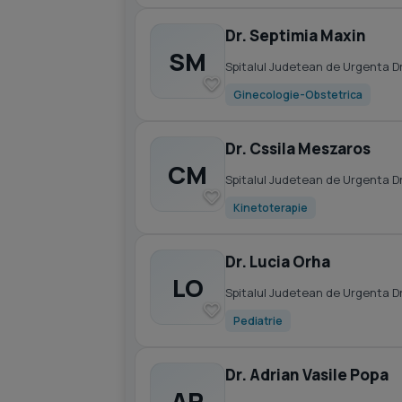
Dr. Septimia Maxin
SM
Spitalul Judetean de Urgenta D
Ginecologie-Obstetrica
Dr. Cssila Meszaros
CM
Spitalul Judetean de Urgenta D
Kinetoterapie
Dr. Lucia Orha
LO
Spitalul Judetean de Urgenta D
Pediatrie
Dr. Adrian Vasile Popa
AP