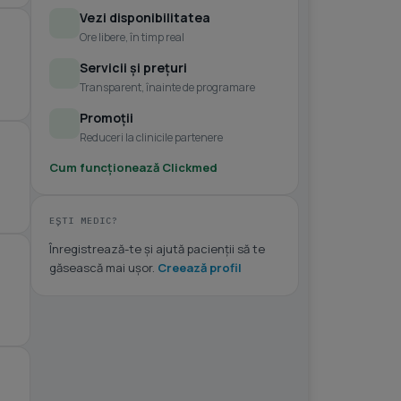
Vezi disponibilitatea
Ore libere, în timp real
Servicii și prețuri
Transparent, înainte de programare
Promoții
Reduceri la clinicile partenere
Cum funcționează Clickmed
EȘTI MEDIC?
Înregistrează-te și ajută pacienții să te
găsească mai ușor.
Creează profil