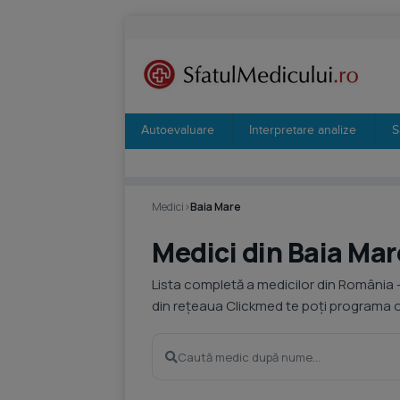
Autoevaluare
Interpretare analize
S
Medici
›
Baia Mare
Medici din Baia Mar
Lista completă a medicilor din România 
din rețeaua Clickmed te poți programa on