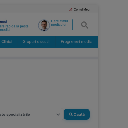
Contul Meu
Cere sfatul
medicului
re rapida la peste
medici
Clinici
Grupuri discutii
Programari medic
Caută