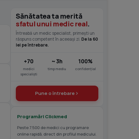
Sănătatea ta merită
sfatul unui medic real
.
Întreabă un medic specialist, primești un
răspuns competent în aceeași zi.
De la 60
lei pe întrebare.
+70
~ 3h
100%
medici
timp mediu
confidențial
specialiști
Pune o întrebare
Programări Clickmed
Peste 7.500 de medici cu programare
online rapidă, direct din profilul medicului.