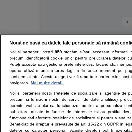
Nouă ne pasă ca datele tale personale să rămână confi
Resurse:
Autoevaluare simptome
Interpre
Noi și partenerii noștri
959
stocăm și/sau accesăm informații pe
precum identificatorii cookie unici pentru prelucrarea datelor c
Opiniile avizate ale medicilor, sfaturile si orice alt
Puteți accepta sau gestiona preferințele dvs. făcând clic mai jos,
nici diagnosticul stabilit in urma investigatiilor si 
opune utilizării unui interes legitim în orice moment pe pag
ii punem la dispozitie pentru programare in sistem
confidențialitate. Aceste alegeri vor fi raportate partenerilor noștr
navigarea.
Mai multe detalii
Despre noi
Legal
Noi si partenerii nostri (retelele de socializare si agentiile de p
Despre noi
Termeni si conditii
precum si furnizorii nostri de servicii de date analitice) prel
Contact
Politica de
permite website-ului sa functioneze, pentru a personaliza conti
Intrebari frecvente
confidentialitate
publicitare afisate in functie de interesele si/sau profilul dvs
Consultanti
Politica de cookie
functionalitati aferente retelelor de socializare si pentru a analiza
medicali
Modifica Setarile Cookie
Beneficiati de drepturile prevazute de art. 15-22 din GDPR in leg
datelor cu caracter personal. Aceste drepturi pot fi exercita