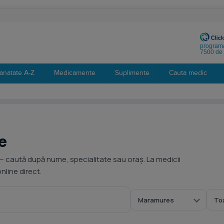
programa
7500 de 
anatate A-Z
Medicamente
Suplimente
Cauta medic
e
— caută după nume, specialitate sau oraș. La medicii
line direct.