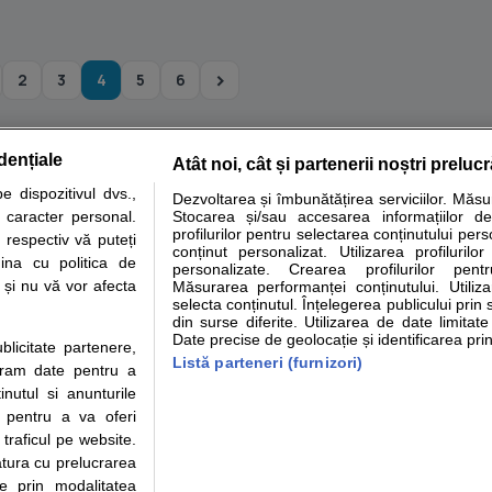
2
3
4
5
6
dențiale
Atât noi, cât și partenerii noștri preluc
tare analize
Specialitati medicale
Boli si afectiuni
Calculatoare
 dispozitivul dvs.,
Dezvoltarea și îmbunătățirea serviciilor. Măs
u caracter personal.
Stocarea și/sau accesarea informațiilor de
e informatii despre sanatate disponibile pe sfatulmedicului.ro au scop informativ si ed
profilurilor pentru selectarea conținutului pers
 respectiv vă puteți
analizelor medicale. Va sfatuim, ca pe langa informatia primita pe sfatulmedicului.ro s
conținut personalizat. Utilizarea profilurilor
ina cu politica de
personalizate. Crearea profilurilor pentr
ul de programari la medic Clickmed.
i și nu vă vor afecta
Măsurarea performanței conținutului. Utiliz
selecta conținutul. Înțelegerea publicului prin 
din surse diferite. Utilizarea de date limitat
Drepturile consumatorului
Parteneri
Pen
Date precise de geolocație și identificarea prin
ublicitate partenere,
Protectia consumatorilor -
Inscriere clinica
Cli
Listă parteneri (furnizori)
ucram date pentru a
ANPC
Creaza cont medic
Cau
nutul si anunturile
Solutionarea Alternativa a
Int
., pentru a va oferi
Litigiilor
Vid
 traficul pe website.
Parte din Grupul
Info consumator: 0800.080.999
Cli
atura cu prelucrarea
Formulare europene - CNAS
me
te prin modalitatea
Ministerul Sanatatii - ANMDM