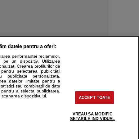
răm datele pentru a oferi:
Stiri medicale
urarea performanței reclamelor.
 pe un dispozitiv. Utilizarea
ucational. Ele nu pot substitui consultul medical direct si
onalizat. Crearea profilurilor de
a consultati fie medicul Dvs., fie unul dintre medicii pe care
 pentru selectarea publicității
u publicitate personalizată.
area datelor limitate pentru a
statistici sau combinații de date
e pentru a selecta publicitatea.
tru pacient
 scanarea dispozitivului.
ACCEPT TOATE
nici si cabinete
ta medic
reaba un medic
VREAU SA MODIFIC
support@sfatulmedicului.ro
SETARILE INDIVIDUAL
eoConsult
0374 109 268
ckmed - programari
dic