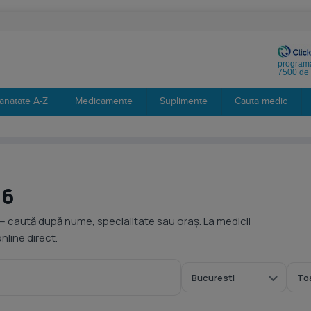
programa
7500 de 
anatate A-Z
Medicamente
Suplimente
Cauta medic
 6
— caută după nume, specialitate sau oraș. La medicii
line direct.