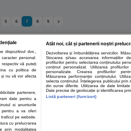
5
6
7
8
9
dențiale
Atât noi, cât și partenerii noștri preluc
tare analize
Specialitati medicale
Boli si afectiuni
Calculatoare
 dispozitivul dvs.,
Dezvoltarea și îmbunătățirea serviciilor. Măs
u caracter personal.
Stocarea și/sau accesarea informațiilor de
e informatii despre sanatate disponibile pe sfatulmedicului.ro au scop informativ si ed
profilurilor pentru selectarea conținutului pers
 respectiv vă puteți
analizelor medicale. Va sfatuim, ca pe langa informatia primita pe sfatulmedicului.ro s
conținut personalizat. Utilizarea profilurilor
ina cu politica de
personalizate. Crearea profilurilor pentr
ul de programari la medic Clickmed.
i și nu vă vor afecta
Măsurarea performanței conținutului. Utiliz
selecta conținutul. Înțelegerea publicului prin 
din surse diferite. Utilizarea de date limitat
Drepturile consumatorului
Parteneri
Pen
Date precise de geolocație și identificarea prin
ublicitate partenere,
Protectia consumatorilor -
Inscriere clinica
Cli
Listă parteneri (furnizori)
ucram date pentru a
ANPC
Creaza cont medic
Cau
nutul si anunturile
Solutionarea Alternativa a
Int
., pentru a va oferi
Litigiilor
Vid
 traficul pe website.
Parte din Grupul
Info consumator: 0800.080.999
Cli
atura cu prelucrarea
Formulare europene - CNAS
me
te prin modalitatea
Ministerul Sanatatii - ANMDM