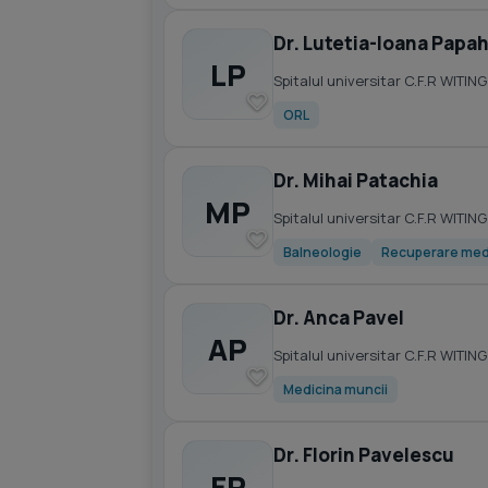
Dr. Lutetia-Ioana Papa
LP
Spitalul universitar C.F.R WITING
ORL
Dr. Mihai Patachia
MP
Spitalul universitar C.F.R WITING
Balneologie
Recuperare med
Dr. Anca Pavel
AP
Spitalul universitar C.F.R WITING
Medicina muncii
Dr. Florin Pavelescu
FP