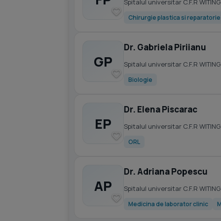
Spitalul universitar C.F.R WITING
Chirurgie plastica si reparatori
Dr. Gabriela Piriianu
GP
Spitalul universitar C.F.R WITING
Biologie
Dr. Elena Piscarac
EP
Spitalul universitar C.F.R WITING
ORL
Dr. Adriana Popescu
AP
Spitalul universitar C.F.R WITING
Medicina de laborator clinic
M