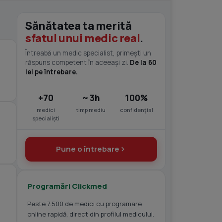
Sănătatea ta merită
sfatul unui medic real
.
Întreabă un medic specialist, primești un
răspuns competent în aceeași zi.
De la 60
lei pe întrebare.
+70
~ 3h
100%
medici
timp mediu
confidențial
specialiști
Pune o întrebare
Programări Clickmed
Peste 7.500 de medici cu programare
online rapidă, direct din profilul medicului.