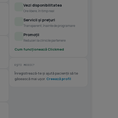
Vezi disponibilitatea
Ore libere, în timp real
Servicii și prețuri
Transparent, înainte de programare
Promoții
Reduceri la clinicile partenere
Cum funcționează Clickmed
EȘTI MEDIC?
Înregistrează-te și ajută pacienții să te
găsească mai ușor.
Creează profil