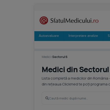
Autoevaluare
Interpretare analize
S
Medici
›
Sectorul 6
Medici din Sectorul
Lista completă a medicilor din România 
din rețeaua Clickmed te poți programa on