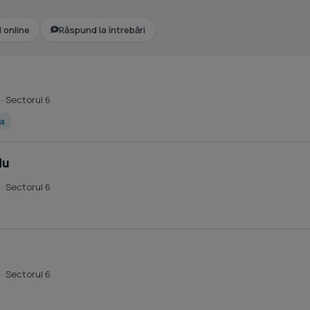
l online
Răspund la întrebări
· Sectorul 6
la
du
· Sectorul 6
· Sectorul 6