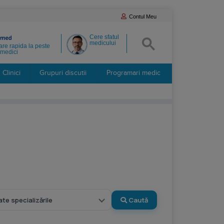
Contul Meu
Cere sfatul
medicului
re rapida la peste
medici
Clinici
Grupuri discutii
Programari medic
Caută