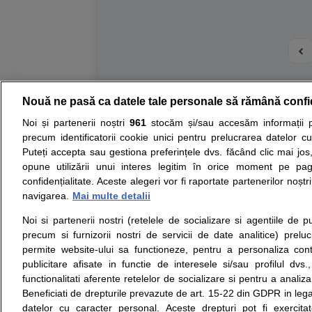
Nouă ne pasă ca datele tale personale să rămână confi
Resurse:
Autoevaluare simptome
Interpre
Noi și partenerii noștri
961
stocăm și/sau accesăm informații pe
precum identificatorii cookie unici pentru prelucrarea datelor c
Opiniile avizate ale medicilor, sfaturile si orice alt
Puteți accepta sau gestiona preferințele dvs. făcând clic mai jos,
nici diagnosticul stabilit in urma investigatiilor si 
opune utilizării unui interes legitim în orice moment pe pag
ii punem la dispozitie pentru programare in sistem
confidențialitate. Aceste alegeri vor fi raportate partenerilor noștr
navigarea.
Mai multe detalii
Despre noi
Legal
Noi si partenerii nostri (retelele de socializare si agentiile de p
Despre noi
Termeni si conditii
precum si furnizorii nostri de servicii de date analitice) prel
Contact
Politica de
permite website-ului sa functioneze, pentru a personaliza conti
Intrebari frecvente
confidentialitate
publicitare afisate in functie de interesele si/sau profilul dvs
Consultanti
Politica de cookie
functionalitati aferente retelelor de socializare si pentru a analiza
medicali
Modifica Setarile Cookie
Beneficiati de drepturile prevazute de art. 15-22 din GDPR in leg
datelor cu caracter personal. Aceste drepturi pot fi exercita