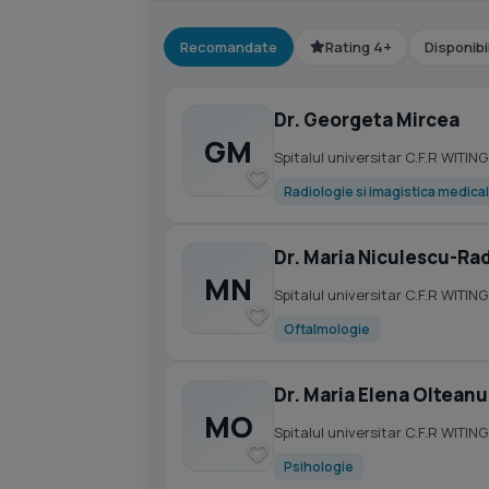
Recomandate
Rating 4+
Disponibi
Dr. Georgeta Mircea
GM
Spitalul universitar C.F.R WITING
Radiologie si imagistica medica
Dr. Maria Niculescu-Ra
MN
Spitalul universitar C.F.R WITING
Oftalmologie
Dr. Maria Elena Olteanu
MO
Spitalul universitar C.F.R WITING
Psihologie