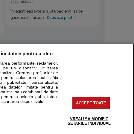
EȘTI MEDIC?
Înregistrează-te și ajută pacienții să te
găsească mai ușor.
Creează profil
răm datele pentru a oferi:
Stiri medicale
urarea performanței reclamelor.
 pe un dispozitiv. Utilizarea
ucational. Ele nu pot substitui consultul medical direct si
onalizat. Crearea profilurilor de
a consultati fie medicul Dvs., fie unul dintre medicii pe care
 pentru selectarea publicității
u publicitate personalizată.
area datelor limitate pentru a
statistici sau combinații de date
e pentru a selecta publicitatea.
tru pacient
 scanarea dispozitivului.
ACCEPT TOATE
nici si cabinete
ta medic
reaba un medic
VREAU SA MODIFIC
support@sfatulmedicului.ro
SETARILE INDIVIDUAL
eoConsult
0374 109 268
ckmed - programari