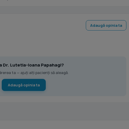
Adaugă opinia ta
 la Dr. Lutetia-Ioana Papahagi?
erea ta — ajuți alți pacienți să aleagă.
Adaugă opinia ta