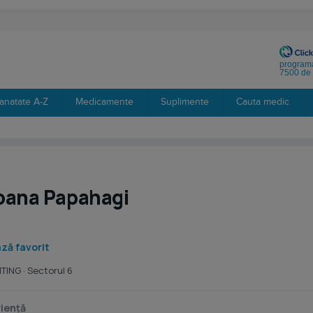
programa
7500 de 
anatate A-Z
Medicamente
Suplimente
Cauta medic
Ioana Papahagi
ză favorit
WITING
· Sectorul 6
iență