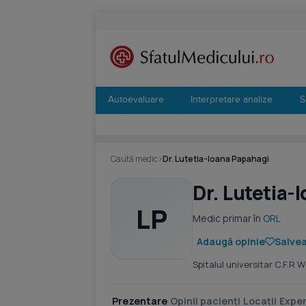
Autoevaluare
Interpretare analize
S
Caută medic
›
Dr. Lutetia-Ioana Papahagi
Dr. Lutetia-
LP
Medic primar în
ORL
Adaugă opinie
Salvea
Spitalul universitar C.F.R 
Prezentare
Opinii pacienți
Locații
Exper