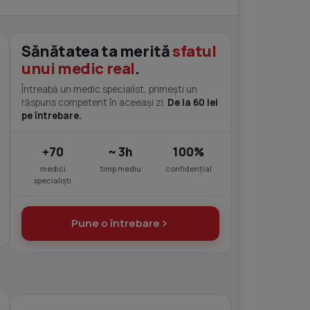
Sănătatea ta merită
sfatul
unui medic real
.
Întreabă un medic specialist, primești un
răspuns competent în aceeași zi.
De la 60 lei
pe întrebare.
+70
~ 3h
100%
medici
timp mediu
confidențial
specialiști
Pune o întrebare