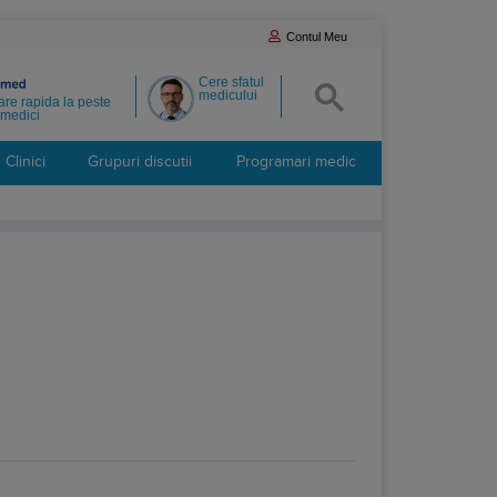
Contul Meu
Cere sfatul
medicului
re rapida la peste
medici
Clinici
Grupuri discutii
Programari medic