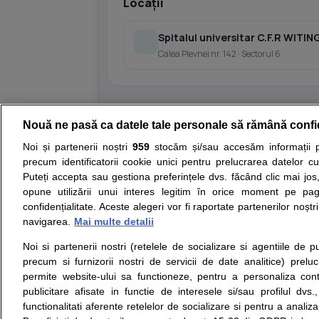
Locații
Spitalul universitar C.F.R WITIN
Calea Plevnei nr. 142 · Sectorul 6
Nouă ne pasă ca datele tale personale să rămână confi
Resurse:
Autoevaluare simptome
Interpre
Noi și partenerii noștri
959
stocăm și/sau accesăm informații pe
precum identificatorii cookie unici pentru prelucrarea datelor c
Opiniile avizate ale medicilor, sfaturile si orice alt
Puteți accepta sau gestiona preferințele dvs. făcând clic mai jos,
nici diagnosticul stabilit in urma investigatiilor si 
opune utilizării unui interes legitim în orice moment pe pag
ii punem la dispozitie pentru programare in sistem
confidențialitate. Aceste alegeri vor fi raportate partenerilor noștr
navigarea.
Mai multe detalii
Despre noi
Legal
Noi si partenerii nostri (retelele de socializare si agentiile de p
Despre noi
Termeni si conditii
precum si furnizorii nostri de servicii de date analitice) prel
Contact
Politica de
permite website-ului sa functioneze, pentru a personaliza conti
Intrebari frecvente
confidentialitate
publicitare afisate in functie de interesele si/sau profilul dvs
Consultanti
Politica de cookie
functionalitati aferente retelelor de socializare si pentru a analiza
medicali
Modifica Setarile Cookie