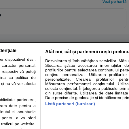
Vezi pe hartă
G
dențiale
Atât noi, cât și partenerii noștri preluc
tare analize
Specialitati medicale
Boli si afectiuni
Calculatoare
 dispozitivul dvs.,
Dezvoltarea și îmbunătățirea serviciilor. Măs
u caracter personal.
Stocarea și/sau accesarea informațiilor de
e informatii despre sanatate disponibile pe sfatulmedicului.ro au scop informativ si ed
profilurilor pentru selectarea conținutului pers
 respectiv vă puteți
analizelor medicale. Va sfatuim, ca pe langa informatia primita pe sfatulmedicului.ro s
conținut personalizat. Utilizarea profilurilor
ina cu politica de
personalizate. Crearea profilurilor pentr
ul de programari la medic Clickmed.
i și nu vă vor afecta
Măsurarea performanței conținutului. Utiliz
selecta conținutul. Înțelegerea publicului prin 
din surse diferite. Utilizarea de date limitat
Drepturile consumatorului
Parteneri
Pen
Date precise de geolocație și identificarea prin
ublicitate partenere,
Protectia consumatorilor -
Inscriere clinica
Cli
Listă parteneri (furnizori)
ucram date pentru a
ANPC
Creaza cont medic
Cau
nutul si anunturile
Solutionarea Alternativa a
Int
., pentru a va oferi
Litigiilor
Vid
 traficul pe website.
Parte din Grupul
Info consumator: 0800.080.999
Cli