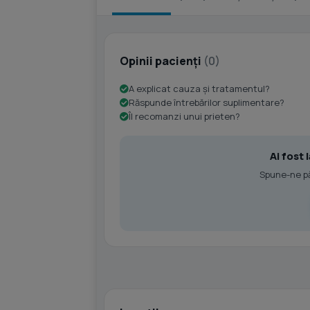
Opinii pacienți
(0)
A explicat cauza și tratamentul?
Răspunde întrebărilor suplimentare?
Îl recomanzi unui prieten?
Ai fost
Spune-ne păr