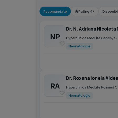
Recomandate
Rating 4+
Disponibi
Dr. N. Adriana Nicoleta
NP
Hyperclinica MedLife Genesys
·
Neonatologie
Dr. Roxana Ionela Alde
RA
Hyperclinica MedLife Polimed 
Neonatologie