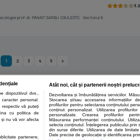
3.2
necologie prof. dr. PANAIT SARBU (GIULESTI)
· Sectorul 6
1
2
3
4
5
dențiale
Atât noi, cât și partenerii noștri preluc
tare analize
Specialitati medicale
Boli si afectiuni
Calculatoare
 dispozitivul dvs.,
Dezvoltarea și îmbunătățirea serviciilor. Măs
u caracter personal.
Stocarea și/sau accesarea informațiilor de
e informatii despre sanatate disponibile pe sfatulmedicului.ro au scop informativ si ed
profilurilor pentru selectarea conținutului pers
 respectiv vă puteți
analizelor medicale. Va sfatuim, ca pe langa informatia primita pe sfatulmedicului.ro s
conținut personalizat. Utilizarea profilurilor
ina cu politica de
personalizate. Crearea profilurilor pentr
ul de programari la medic Clickmed.
i și nu vă vor afecta
Măsurarea performanței conținutului. Utiliz
selecta conținutul. Înțelegerea publicului prin 
din surse diferite. Utilizarea de date limitat
Drepturile consumatorului
Parteneri
Pen
Date precise de geolocație și identificarea prin
ublicitate partenere,
Protectia consumatorilor -
Inscriere clinica
Cli