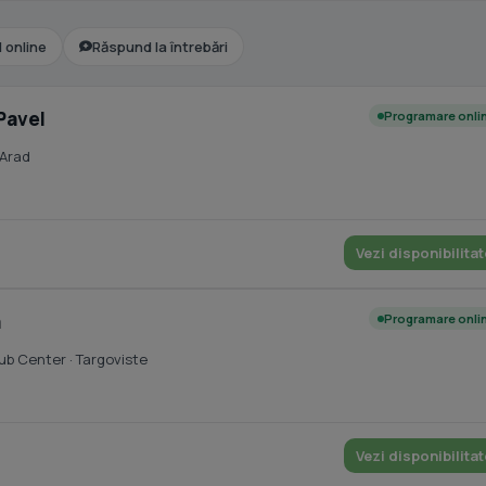
l online
Răspund la întrebări
 Pavel
Programare onli
 Arad
Vezi disponibilitat
a
Programare onli
Cub Center
· Targoviste
Vezi disponibilitat