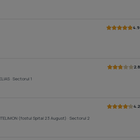
4.9
2.8
 ELIAS
· Sectorul 1
4.2
ANTELIMON (fostul Spital 23 August)
· Sectorul 2