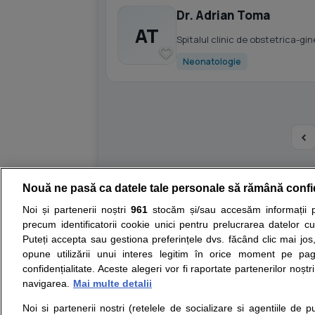
Dr. Adrian Toma
AT
Spitalul clinic de obstetrica-gi
Neonatologie
Nouă ne pasă ca datele tale personale să rămână confi
Resurse:
Autoevaluare simptome
Interpre
Noi și partenerii noștri
961
stocăm și/sau accesăm informații pe
precum identificatorii cookie unici pentru prelucrarea datelor c
Opiniile avizate ale medicilor, sfaturile si orice alt
Puteți accepta sau gestiona preferințele dvs. făcând clic mai jos,
nici diagnosticul stabilit in urma investigatiilor si 
opune utilizării unui interes legitim în orice moment pe pag
ii punem la dispozitie pentru programare in sistem
confidențialitate. Aceste alegeri vor fi raportate partenerilor noștr
navigarea.
Mai multe detalii
Despre noi
Legal
Noi si partenerii nostri (retelele de socializare si agentiile de p
Despre noi
Termeni si conditii