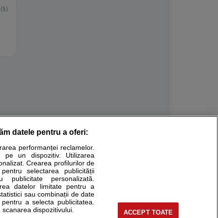
(5)
răm datele pentru a oferi:
Stiri medicale
urarea performanței reclamelor.
 pe un dispozitiv. Utilizarea
ucational. Ele nu pot substitui consultul medical direct si
onalizat. Crearea profilurilor de
a consultati fie medicul Dvs., fie unul dintre medicii pe care
 pentru selectarea publicității
u publicitate personalizată.
area datelor limitate pentru a
statistici sau combinații de date
e pentru a selecta publicitatea.
tru pacient
 scanarea dispozitivului.
ACCEPT TOATE
nici si cabinete