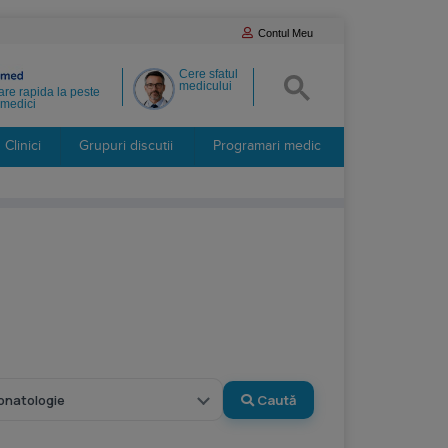
Contul Meu
Cere sfatul
medicului
re rapida la peste
medici
Clinici
Grupuri discutii
Programari medic
Caută