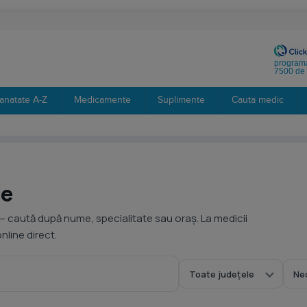
programa
7500 de 
anatate A-Z
Medicamente
Suplimente
Cauta medic
ie
— caută după nume, specialitate sau oraș. La medicii
line direct.