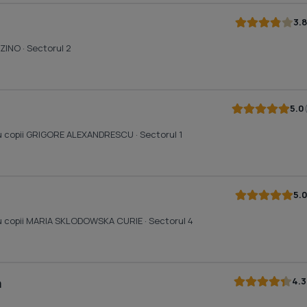
3.8
UZINO
· Sectorul 2
5.0
tru copii GRIGORE ALEXANDRESCU
· Sectorul 1
5.
tru copii MARIA SKLODOWSKA CURIE
· Sectorul 4
4.3
a