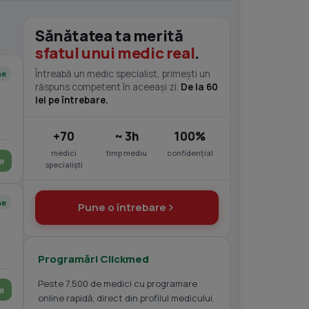
Sănătatea ta merită
sfatul unui medic real
.
Întreabă un medic specialist, primești un
ne
răspuns competent în aceeași zi.
De la 60
lei pe întrebare.
+70
~ 3h
100%
medici
timp mediu
confidențial
e
specialiști
ne
Pune o întrebare
Programări Clickmed
Peste 7.500 de medici cu programare
e
online rapidă, direct din profilul medicului.