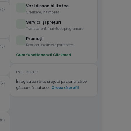
Vezi disponibilitatea
(5)
Ore libere, în timp real
Servicii și prețuri
Transparent, înainte de programare
Promoții
Reduceri la clinicile partenere
(15)
Cum funcționează Clickmed
EȘTI MEDIC?
Înregistrează-te și ajută pacienții să te
0
(7)
găsească mai ușor.
Creează profil
(6)