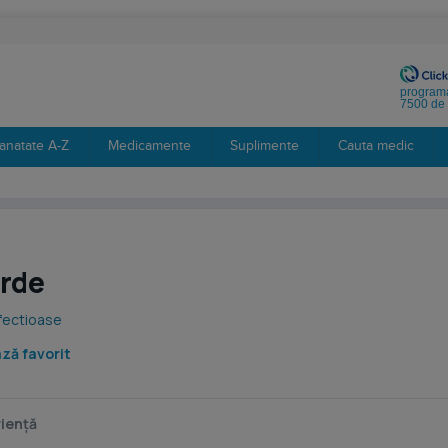
programa
7500 de 
anatate A-Z
Medicamente
Suplimente
Cauta medic
erde
nfectioase
ză favorit
iență