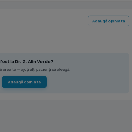
Adaugă opinia ta
 fost la Dr. Z. Alin Verde?
erea ta — ajuți alți pacienți să aleagă.
Adaugă opinia ta