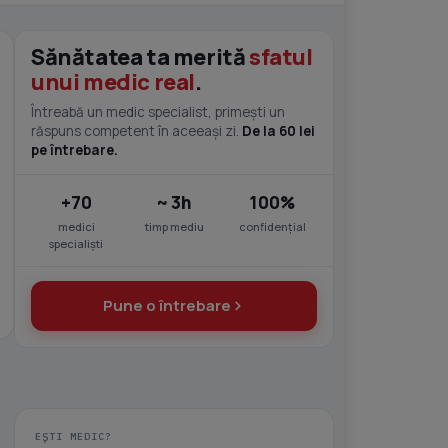
Sănătatea ta merită
sfatul
unui medic real
.
Întreabă un medic specialist, primești un
răspuns competent în aceeași zi.
De la 60 lei
pe întrebare.
+70
~ 3h
100%
medici
timp mediu
confidențial
specialiști
Pune o întrebare
EȘTI MEDIC?