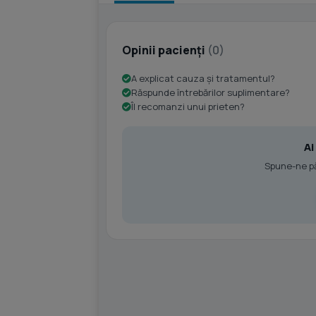
Opinii pacienți
(0)
A explicat cauza și tratamentul?
Răspunde întrebărilor suplimentare?
Îl recomanzi unui prieten?
Ai
Spune-ne păr