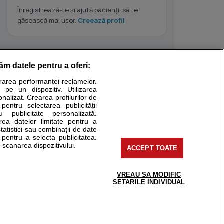
Înregistrează-te și ajută pacienții să te
găsească mai ușor.
Creează profil
răm datele pentru a oferi:
Stiri medicale
urarea performanței reclamelor.
 pe un dispozitiv. Utilizarea
ucational. Ele nu pot substitui consultul medical direct si
onalizat. Crearea profilurilor de
a consultati fie medicul Dvs., fie unul dintre medicii pe care
 pentru selectarea publicității
u publicitate personalizată.
area datelor limitate pentru a
statistici sau combinații de date
e pentru a selecta publicitatea.
tru pacient
 scanarea dispozitivului.
ACCEPT TOATE
nici si cabinete
ta medic
reaba un medic
VREAU SA MODIFIC
support@sfatulmedicului.ro
SETARILE INDIVIDUAL
eoConsult
0374 109 268
ckmed - programari
dic