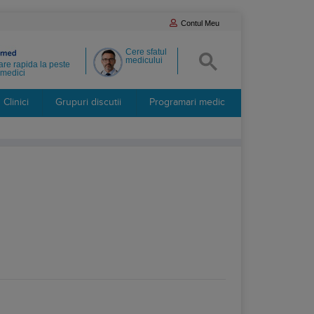
Contul Meu
Cere sfatul
medicului
re rapida la peste
medici
Clinici
Grupuri discutii
Programari medic