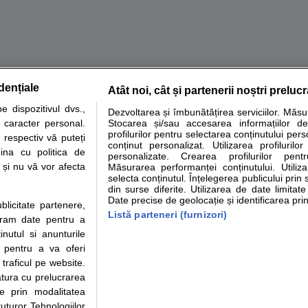
dențiale
Atât noi, cât și partenerii noștri preluc
tare analize
Specialitati medicale
Boli si afectiuni
Calculatoare
 dispozitivul dvs.,
Dezvoltarea și îmbunătățirea serviciilor. Măs
u caracter personal.
Stocarea și/sau accesarea informațiilor de
e informatii despre sanatate disponibile pe sfatulmedicului.ro au scop informativ si ed
profilurilor pentru selectarea conținutului pers
 respectiv vă puteți
analizelor medicale. Va sfatuim, ca pe langa informatia primita pe sfatulmedicului.ro s
conținut personalizat. Utilizarea profilurilor
ina cu politica de
personalizate. Crearea profilurilor pentr
ul de programari la medic Clickmed.
i și nu vă vor afecta
Măsurarea performanței conținutului. Utiliz
selecta conținutul. Înțelegerea publicului prin 
din surse diferite. Utilizarea de date limitat
Drepturile consumatorului
Parteneri
Pen
Date precise de geolocație și identificarea prin
ublicitate partenere,
Protectia consumatorilor -
Inscriere clinica
Cli
Listă parteneri (furnizori)
ucram date pentru a
ANPC
Creaza cont medic
Cau
nutul si anunturile
Solutionarea Alternativa a
Int
., pentru a va oferi
Litigiilor
Vid
 traficul pe website.
Parte din Grupul
Info consumator: 0800.080.999
Cli
atura cu prelucrarea
Formulare europene - CNAS
me
te prin modalitatea
Ministerul Sanatatii - ANMDM
uturor Tehnologiilor