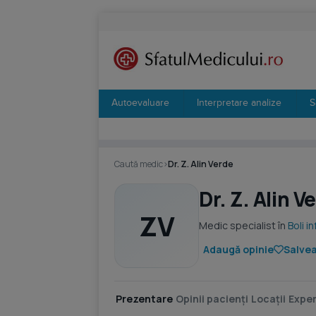
Autoevaluare
Interpretare analize
S
Caută medic
›
Dr. Z. Alin Verde
Dr. Z. Alin V
ZV
Medic specialist în
Boli i
Adaugă opinie
Salvea
Prezentare
Opinii pacienți
Locații
Exper