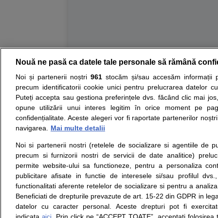
Nouă ne pasă ca datele tale personale să rămână confi
Resurse:
Autoevaluare simptome
Interpre
Noi și partenerii noștri
961
stocăm și/sau accesăm informații pe
precum identificatorii cookie unici pentru prelucrarea datelor c
Opiniile avizate ale medicilor, sfaturile si orice alt
Puteți accepta sau gestiona preferințele dvs. făcând clic mai jos,
nici diagnosticul stabilit in urma investigatiilor si 
opune utilizării unui interes legitim în orice moment pe pag
ii punem la dispozitie pentru programare in sistem
confidențialitate. Aceste alegeri vor fi raportate partenerilor noștr
navigarea.
Mai multe detalii
Despre noi
Legal
Noi si partenerii nostri (retelele de socializare si agentiile de p
Despre noi
Termeni si conditii
precum si furnizorii nostri de servicii de date analitice) prel
Contact
Politica de
permite website-ului sa functioneze, pentru a personaliza conti
Intrebari frecvente
confidentialitate
publicitare afisate in functie de interesele si/sau profilul dvs
Consultanti
Politica de cookie
functionalitati aferente retelelor de socializare si pentru a analiza
medicali
Modifica Setarile Cookie
Beneficiati de drepturile prevazute de art. 15-22 din GDPR in leg
datelor cu caracter personal. Aceste drepturi pot fi exercita
indicata
. Prin click pe “ACCEPT TOATE”, acceptati folosirea t
aici