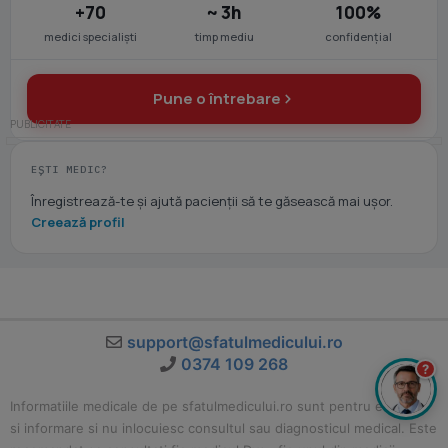
+70
~ 3h
100%
medici specialiști
timp mediu
confidențial
Pune o întrebare
EȘTI MEDIC?
Înregistrează-te și ajută pacienții să te găsească mai ușor.
Creează profil
support@sfatulmedicului.ro
0374 109 268
?
Informatiile medicale de pe sfatulmedicului.ro sunt pentru educatie
si informare si nu inlocuiesc consultul sau diagnosticul medical. Este