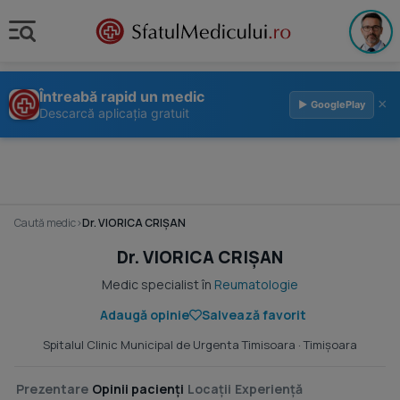
Întreabă rapid un medic
×
▶ GooglePlay
Descarcă aplicația gratuit
Caută medic
›
Dr. VIORICA CRIŞAN
Dr. VIORICA CRIŞAN
Medic specialist în
Reumatologie
Adaugă opinie
Salvează favorit
Spitalul Clinic Municipal de Urgenta Timisoara
· Timişoara
Prezentare
Opinii pacienți
Locații
Experiență