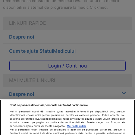
recomandat sa consultati fie medicul Dvs., fie unul din medicii
disponibili in sistemul de programare la medic Clickmed.
LINKURI RAPIDE
Despre noi
Cum te ajuta SfatulMedicului
Login / Cont nou
MAI MULTE LINKURI
Despre noi
Nouă ne pasă ca datele tale personale să rămână confidențiale
Legal
Noi și partenerii noștri
961
stocăm și/sau accesăm informații pe dispozitivul dvs., precum
identificatorii cookie unici pentru prelucrarea datelor cu caracter personal. Puteți accepta sau
gestiona preferințele dvs. făcând clic mai jos, respectiv vă puteți opune utilizării unui interes legitim
Drepturile consumatorului
în orice moment pe pagina cu politica de confidențialitate. Aceste alegeri vor fi raportate
partenerilor noștri și nu vă vor afecta navigarea.
Mai multe detalii
Noi si partenerii nostri (retelele de socializare si agentiile de publicitate partenere, precum si
furnizorii nostri de servicii de date analitice) prelucram date pentru a permite website-ului sa