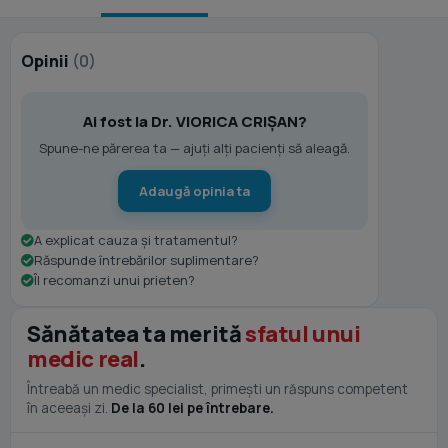
Opinii
(0)
Ai fost la Dr. VIORICA CRIŞAN?
Spune-ne părerea ta — ajuți alți pacienți să aleagă.
Adaugă opinia ta
A explicat cauza și tratamentul?
Răspunde întrebărilor suplimentare?
Îl recomanzi unui prieten?
Sănătatea ta merită
sfatul unui
medic real
.
Întreabă un medic specialist, primești un răspuns competent
în aceeași zi.
De la 60 lei pe întrebare.