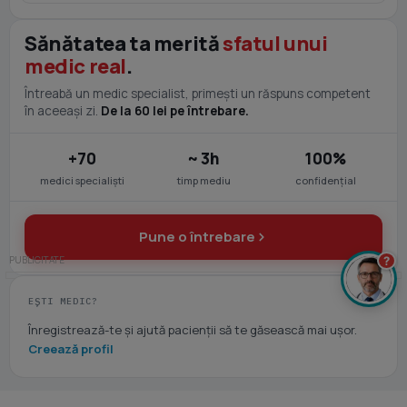
Sănătatea ta merită
sfatul unui
medic real
.
Întreabă un medic specialist, primești un răspuns competent
în aceeași zi.
De la 60 lei pe întrebare.
+70
~ 3h
100%
medici specialiști
timp mediu
confidențial
Pune o întrebare
?
EȘTI MEDIC?
Înregistrează-te și ajută pacienții să te găsească mai ușor.
Creează profil