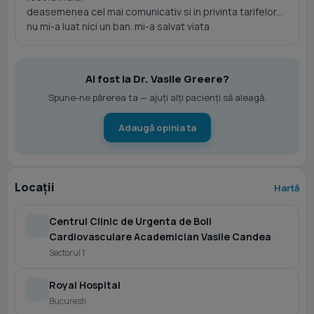
deasemenea cel mai comunicativ si in privinta tarifelor...
nu mi-a luat nici un ban. mi-a salvat viata
Ai fost la Dr. Vasile Greere?
Spune-ne părerea ta — ajuți alți pacienți să aleagă.
Adaugă opinia ta
Locații
Hartă
Centrul Clinic de Urgenta de Boli
Cardiovasculare Academician Vasile Candea
Sectorul 1
Royal Hospital
Bucuresti