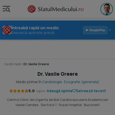
Întreabă rapid un medic
×
▶ GooglePlay
Descarcă aplicația gratuit
Caută medic
›
Dr. Vasile Greere
Dr. Vasile Greere
Medic primar în
Cardiologie
,
Ecografie (generala)
5.0
Adaugă opinie
Salvează favorit
· 1 opinii
Centrul Clinic de Urgenta de Boli Cardiovasculare Academician
Vasile Candea
· Sectorul 1 ·
Royal Hospital
· Bucuresti