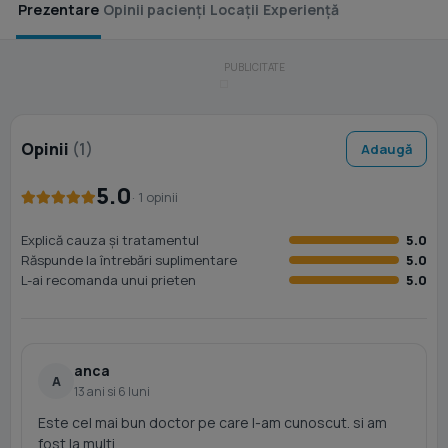
Prezentare
Opinii pacienți
Locații
Experiență
Opinii
(1)
Adaugă
5.0
· 1 opinii
Explică cauza și tratamentul
5.0
Răspunde la întrebări suplimentare
5.0
L-ai recomanda unui prieten
5.0
anca
A
13 ani si 6 luni
Este cel mai bun doctor pe care l-am cunoscut. si am
fost la multi.