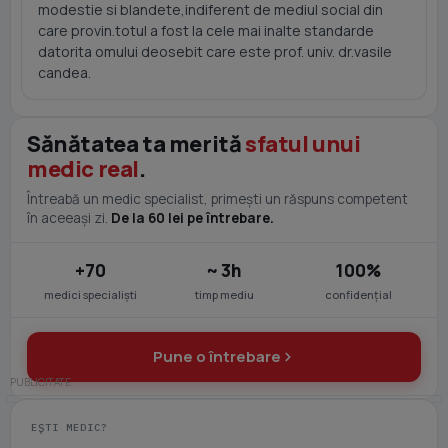
modestie si blandete,indiferent de mediul social din
care provin.totul a fost la cele mai inalte standarde
datorita omului deosebit care este prof. univ. dr.vasile
candea.
Sănătatea ta merită
sfatul unui
medic real
.
Întreabă un medic specialist, primești un răspuns competent
în aceeași zi.
De la 60 lei pe întrebare.
+70
~ 3h
100%
medici specialiști
timp mediu
confidențial
Pune o întrebare
EȘTI MEDIC?