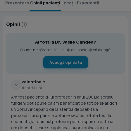
Prezentare
Opinii pacienți
Locații
Experiență
Opinii
(1)
Ai fost la Dr. Vasile Candea?
Spune-ne părerea ta — ajuți alți pacienți să aleagă.
Adaugă opinia ta
valentina c.
V
11 ani si 1 luni
Am fost pacienta d-lui profesor in anul 2001,la spitalul
fundeni.pot spune ca am beneficiat de tot ce si-ar dori
un bolnav.incepand de la atentia deosebita a
personalului,si pana la dotarile sectiei,totul a fost la
superlativ,iar domnul profesor pot sa spun ca este un
om deosebit,care se apleaca asupra bolnavilor cu