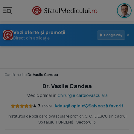
Vezi oferte și promoții
×
▶ GooglePlay
Direct din aplicație
Caută medic
›
Dr. Vasile Candea
Dr. Vasile Candea
Medic primar în
Chirurgie cardiovasculara
4.7
Adaugă opinie
Salvează favorit
· 1 opinii
Institutul de boli cardiovasculare prof. dr. C. C. ILIESCU (in cadrul
Spitalului FUNDENI)
· Sectorul 3