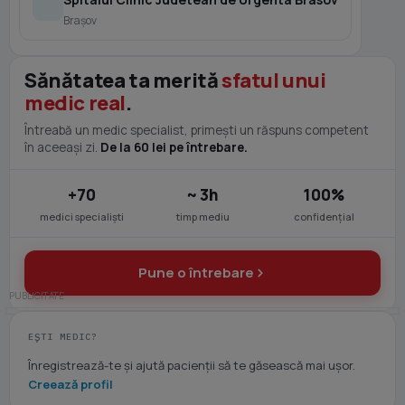
Braşov
Sănătatea ta merită
sfatul unui
medic real
.
Întreabă un medic specialist, primești un răspuns competent
în aceeași zi.
De la 60 lei pe întrebare.
+70
~ 3h
100%
medici specialiști
timp mediu
confidențial
Pune o întrebare
EȘTI MEDIC?
Înregistrează-te și ajută pacienții să te găsească mai ușor.
Creează profil