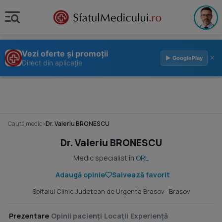
Vezi oferte și promoții
×
▶ GooglePlay
Direct din aplicație
Caută medic
›
Dr. Valeriu BRONESCU
Dr. Valeriu BRONESCU
Medic specialist în
ORL
Adaugă opinie
Salvează favorit
Spitalul Clinic Judetean de Urgenta Brasov
· Braşov
Prezentare
Opinii pacienți
Locații
Experiență