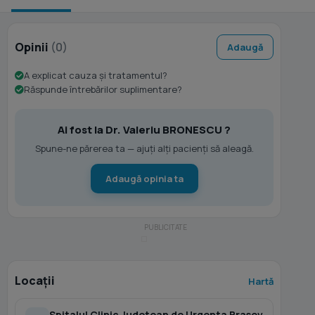
Opinii
(0)
Adaugă
A explicat cauza și tratamentul?
Răspunde întrebărilor suplimentare?
Ai fost la Dr. Valeriu BRONESCU ?
Spune-ne părerea ta — ajuți alți pacienți să aleagă.
Adaugă opinia ta
Locații
Hartă
Spitalul Clinic Judetean de Urgenta Brasov