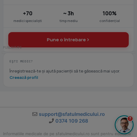
+70
~ 3h
100%
medici specialiști
timp mediu
confidențial
Pune o întrebare
EȘTI MEDIC?
Înregistrează-te și ajută pacienții să te găsească mai ușor.
Creează profil
support@sfatulmedicului.ro
?
0374 109 268
Informatiile medicale de pe sfatulmedicului.ro sunt pentru educatie