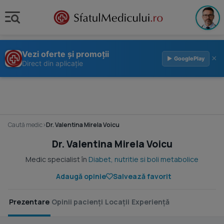
Vezi oferte și promoții
×
▶ GooglePlay
Direct din aplicație
Caută medic
›
Dr. Valentina Mirela Voicu
Dr. Valentina Mirela Voicu
Medic specialist în
Diabet, nutritie si boli metabolice
Adaugă opinie
Salvează favorit
Prezentare
Opinii pacienți
Locații
Experiență