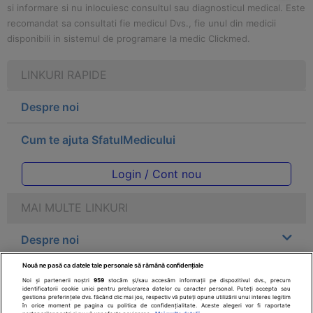
si informare si nu inlocuiesc consultul sau diagnosticul medical. Este
recomandat sa consultati fie medicul Dvs., fie unul din medicii
disponibili in sistemul de programare la medic Clickmed.
LINKURI RAPIDE
Despre noi
Cum te ajuta SfatulMedicului
Login / Cont nou
MAI MULTE LINKURI
Despre noi
Nouă ne pasă ca datele tale personale să rămână confidențiale
Legal
Noi și partenerii noștri
959
stocăm și/sau accesăm informații pe dispozitivul dvs., precum
identificatorii cookie unici pentru prelucrarea datelor cu caracter personal. Puteți accepta sau
gestiona preferințele dvs. făcând clic mai jos, respectiv vă puteți opune utilizării unui interes legitim
Drepturile consumatorului
în orice moment pe pagina cu politica de confidențialitate. Aceste alegeri vor fi raportate