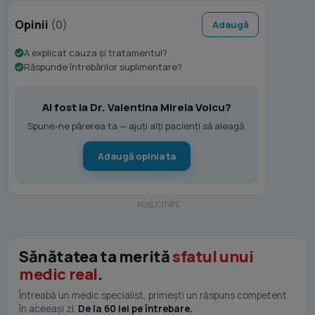
Opinii
(0)
Adaugă
A explicat cauza și tratamentul?
Răspunde întrebărilor suplimentare?
Ai fost la Dr. Valentina Mirela Voicu?
Spune-ne părerea ta — ajuți alți pacienți să aleagă.
Adaugă opinia ta
Sănătatea ta merită
sfatul unui
medic real
.
Întreabă un medic specialist, primești un răspuns competent
în aceeași zi.
De la 60 lei pe întrebare.